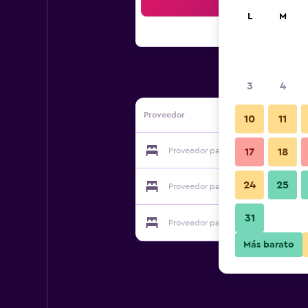
Bus
L
M
3
4
Proveedor
10
11
Proveedor para Relais Poggio Del S
17
18
24
25
Proveedor para Relais Poggio Del S
31
Proveedor para Relais Poggio Del S
Más barato