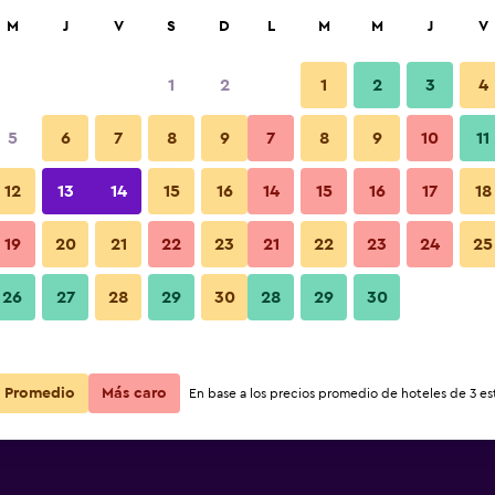
car
M
J
V
S
D
L
M
M
J
V
1
2
1
2
3
4
5
6
7
8
9
7
8
9
10
11
12
13
14
15
16
14
15
16
17
18
Ver precios
ogno
19
20
21
22
23
21
22
23
24
25
26
27
28
29
30
28
29
30
Ver precios
ogno
Ver precios
ogno
Promedio
Más caro
En base a los precios promedio de hoteles de 3 est