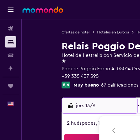
Vuelos
Ofertas de hotel
Hoteles en Europa
Ho
Alojamientos
Relais Poggio D
Autos
Hotel de 1 estrella con Servicio d
1 estrella
Planifica con IA
Podere Poggio Forno 4, 05014 Orvi
+39 335 437 595
Muy bueno
67 calificaciones
8,6
Trips
Español
jue. 13/8
-
2 huéspedes, 1 habitación