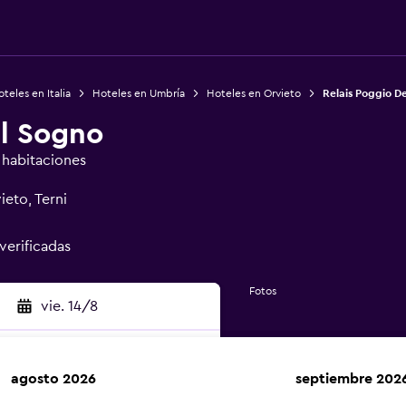
teles en Italia
Hoteles en Umbría
Hoteles en Orvieto
Relais Poggio D
el Sogno
e habitaciones
eto, Terni
 verificadas
Fotos
vie. 14/8
agosto 2026
septiembre 202