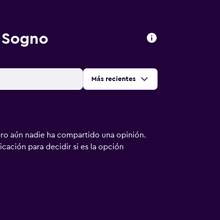
l Sogno
Ordenar por
:
Más recientes
ero aún nadie ha compartido una opinión.
bicación para decidir si es la opción