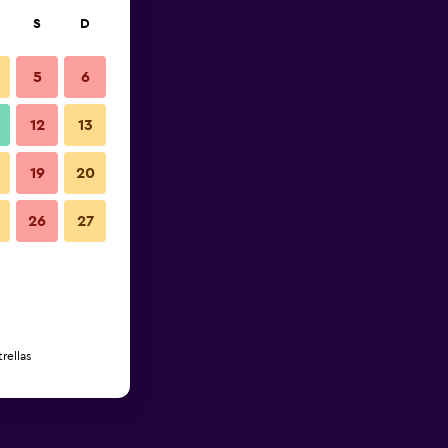
S
D
5
6
12
13
19
20
26
27
rellas