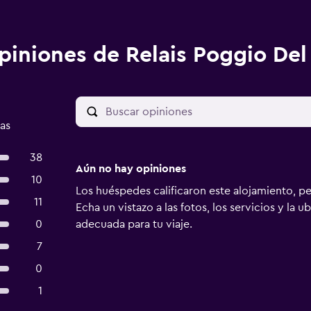
piniones de Relais Poggio De
as
38
Aún no hay opiniones
10
Los huéspedes calificaron este alojamiento, p
11
Echa un vistazo a las fotos, los servicios y la u
0
adecuada para tu viaje.
7
0
1