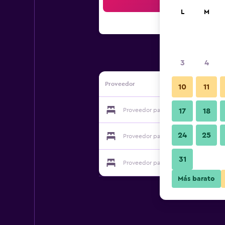
Bus
L
M
3
4
Proveedor
10
11
Proveedor para Hostel Chillout
17
18
24
25
Proveedor para Hostel Chillout
31
Proveedor para Hostel Chillout
Más barato