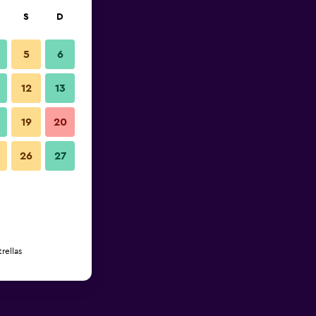
S
D
5
6
12
13
19
20
26
27
rellas