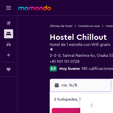
Vuelos
Ofertas de hotel
Hoteles en Asia
Hote
Alojamientos
Hostel Chillout
Autos
Hotel de 1 estrella con Wifi gratis
1 estrella
Planifica con IA
2-2-2, Saiwai Naniwa-ku, Osaka 5
+81 901 151 0728
Muy bueno
981 calificacione
8,9
Trips
vie. 14/8
-
2 huéspedes, 1 habitación