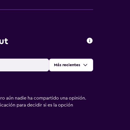
ut
Ordenar por
:
Más recientes
ero aún nadie ha compartido una opinión.
bicación para decidir si es la opción