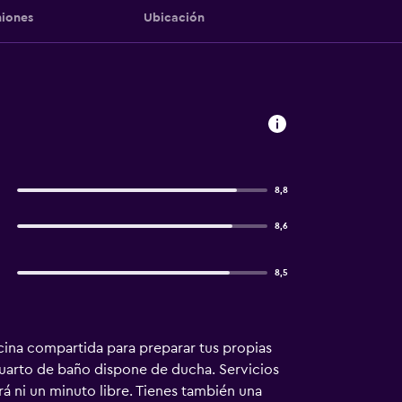
iones
Ubicación
8,8
8,6
8,5
cina compartida para preparar tus propias
 cuarto de baño dispone de ducha. Servicios
rá ni un minuto libre. Tienes también una