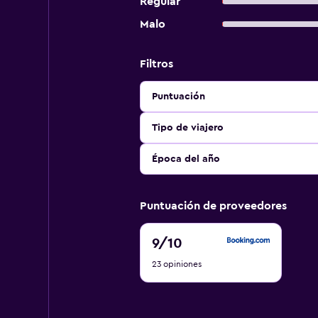
Regular
Malo
Filtros
Puntuación
Tipo de viajero
Época del año
Puntuación de proveedores
9
9
/10
de
23 opiniones
10