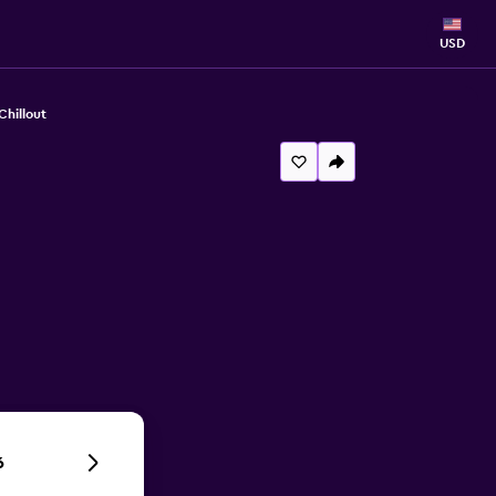
USD
Chillout
6