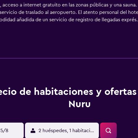
e, acceso a internet gratuito en las zonas públicas y una sauna
ervicio de traslado al aeropuerto. El atento personal del hotel
didad añadida de un servicio de registro de llegadas exprés.
 El hotel dispone de habitaciones equipadas con un secador d
 en el bar de la propiedad, que es una alternativa ideal para 
 pueden disfrutarlo en la comodidad de su habitación.
ecio de habitaciones y oferta
Nuru
15/8
2 huéspedes, 1 habitación