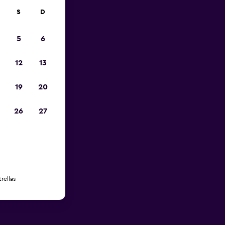
S
D
5
6
12
13
19
20
26
27
rellas