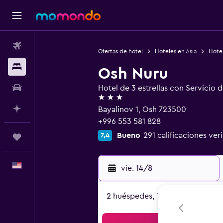
Vuelos
Ofertas de hotel
Hoteles en Asia
Hotel
Alojamientos
Osh Nuru
Autos
Hotel de 3 estrellas con Servicio 
3 estrellas
Planifica con IA
Bayalinov 1, Osh 723500
+996 553 581 828
Bueno
291 calificaciones ver
7,4
Trips
Español
vie. 14/8
-
2 huéspedes, 1 habitación