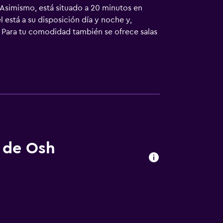
. Asimismo, está situado a 20 minutos en
 está a su disposición día y noche y,
 Para tu comodidad también se ofrece salas
e pelo y una nevera. Los huéspedes del
tomar algo por la noche. El desayuno se
s de Osh