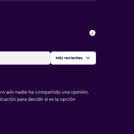
Ordenar por
:
Más recientes
ero aún nadie ha compartido una opinión.
bicación para decidir si es la opción