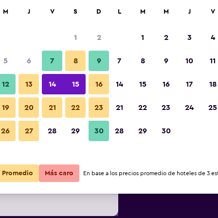
car
M
J
V
S
D
L
M
M
J
V
1
2
1
2
3
4
s barata de precio por noche
5
6
7
8
9
7
8
9
10
11
r
Total noche
12
13
14
15
16
14
15
16
17
18
19
20
21
22
23
21
22
23
24
25
$43
Ver oferta
26
27
28
29
30
28
29
30
$47
Ver oferta
Promedio
Más caro
En base a los precios promedio de hoteles de 3 est
$59
Ver oferta