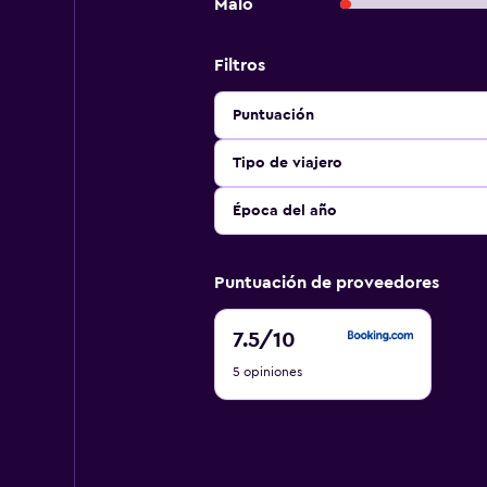
Malo
Filtros
Puntuación
Tipo de viajero
Época del año
Puntuación de proveedores
7.5
7.5
/10
de
5 opiniones
10