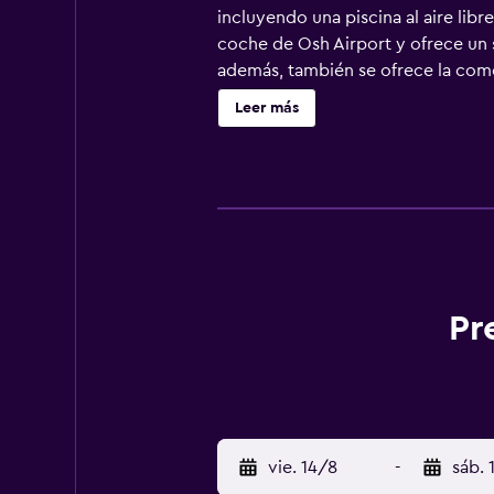
incluyendo una piscina al aire libr
coche de Osh Airport y ofrece un s
además, también se ofrece la como
de reuniones, masajes y conserje.
Leer más
hotel pueden disfrutar de una copa
sirve diariamente y los huéspedes
Pr
vie. 14/8
-
sáb. 