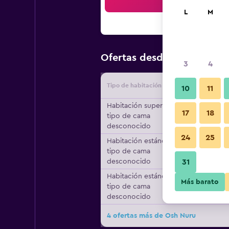
Bus
L
M
$43
Ofertas desde
/
Oferta má
3
4
Tipo de habitación
Proveedo
10
11
Habitación superior,
17
18
tipo de cama
desconocido
24
25
Habitación estándar,
tipo de cama
desconocido
31
Habitación estándar,
Más barato
tipo de cama
desconocido
4 ofertas más de Osh Nuru