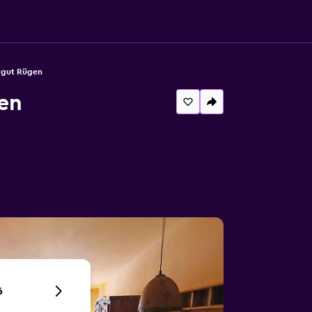
ergut Rügen
en
6