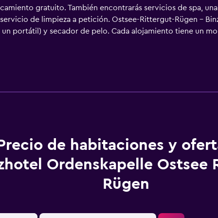
camiento gratuito. También encontrarás servicios de spa, una bi
servicio de limpieza a petición. Ostsee-Rittergut-Rügen – Bi
 un portátil) y secador de pelo. Cada alojamiento tiene un mob
de 32 pulgadas con canales por satélite. Los baños están equ
ro acceso a Internet wifi gratis. Es posible solicitar cambio d
os servicios de ocio y esparcimiento en este hotel incluyen sa
n más abajo en las instalaciones o cerca del alojamiento (es p
Precio de habitaciones y ofer
zhotel Ordenskapelle Ostsee R
Rügen