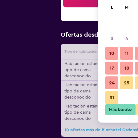
Bus
L
M
$121
Ofertas desde
/
Oferta má
3
4
Tipo de habitación
Proveedo
10
11
Habitación estándar,
17
18
tipo de cama
desconocido
24
25
Habitación estándar,
tipo de cama
desconocido
31
Habitación estándar,
Más barato
tipo de cama
desconocido
10 ofertas más de Binzhotel Ordens