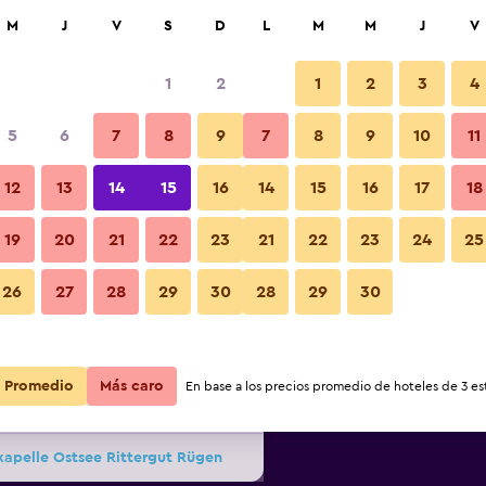
car
M
J
V
S
D
L
M
M
J
V
1
2
1
2
3
4
s barata de precio por noche
5
6
7
8
9
7
8
9
10
11
Otros
r
Total noche
12
13
14
15
16
14
15
16
17
18
19
20
21
22
23
21
22
23
24
25
$121
Ver oferta
Fotos
26
27
28
29
30
28
29
30
$128
Ver oferta
Promedio
Más caro
En base a los precios promedio de hoteles de 3 est
$133
Ver oferta
kapelle Ostsee Rittergut Rügen