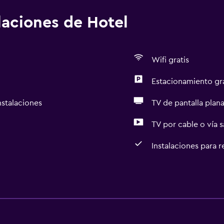
alaciones de Hotel
Wifi gratis
Estacionamiento gr
nstalaciones
TV de pantalla plan
TV por cable o vía s
Instalaciones para 
General
Vista a una calle tranquil
aciones
Zona de estar