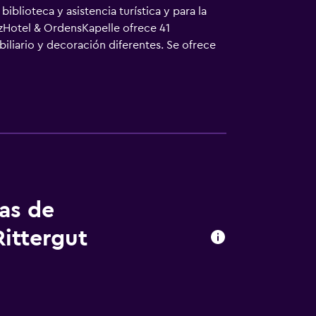
blioteca y asistencia turística y para la
nzHotel & OrdensKapelle ofrece 41
iliario y decoración diferentes. Se ofrece
ipados con ducha. Los huéspedes pueden
e toallas y cambio de sábanas. Se ofrece
una. Se pueden practicar las actividades de
osible que se aplique un recargo).
tas de
ittergut