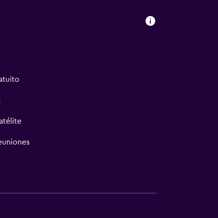
atuito
a
atélite
reuniones
a