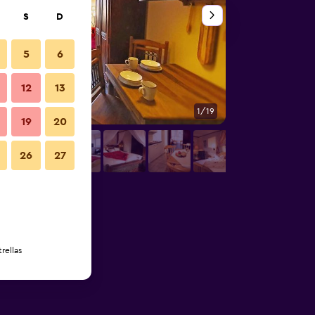
S
D
5
6
12
13
1/19
Otros
19
20
26
27
rellas