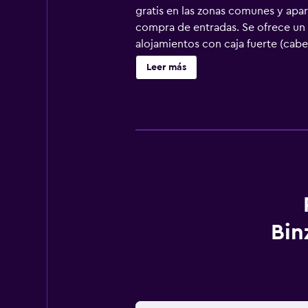
gratis en las zonas comunes y apar
compra de entradas. Se ofrece un 
alojamientos con caja fuerte (cabe
una televisión de pantalla plana 
Leer más
navegar por la web gracias a nuest
servicio de limpieza a petición. L
ocio y esparcimiento que se indica
Bin