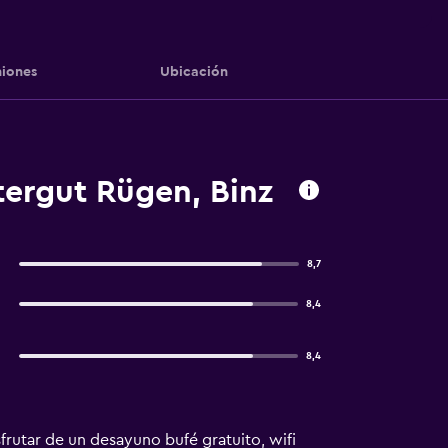
iones
Ubicación
tergut Rügen, Binz
8,7
8,4
8,4
frutar de un desayuno bufé gratuito, wifi