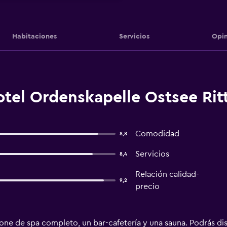
Habitaciones
Servicios
Opin
tel Ordenskapelle Ostsee Rit
Comodidad
8,8
Servicios
8,4
Relación calidad-
9,2
precio
ne de spa completo, un bar-cafetería y una sauna. Podrás dis