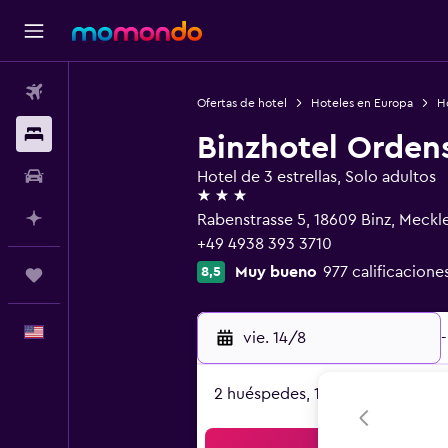
Vuelos
Ofertas de hotel
Hoteles en Europa
H
Alojamientos
Binzhotel Orden
Autos
Hotel de 3 estrellas, Solo adultos
3 estrellas
Planifica con IA
Rabenstrasse 5, 18609 Binz, Meck
+49 4938 393 3710
Muy bueno
977 calificacione
8,5
Trips
Español
vie. 14/8
-
2 huéspedes, 1 habitación