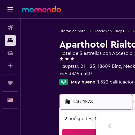
Vuelos
Ofertas de hotel
Hoteles en Europa
H
Alojamientos
Aparthotel Rialt
Autos
Hotel de 3 estrellas con Acceso a l
3 estrellas
Planifica con IA
Hauptstr. 21 - 23, 18609 Binz, Me
+49 38393 340
Muy bueno
1.322 calificacion
8,3
Trips
Español
sáb. 15/8
-
2 huéspedes, 1 habitación