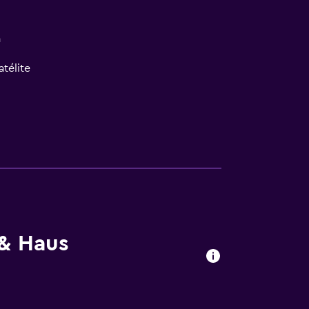
a
atélite
 & Haus