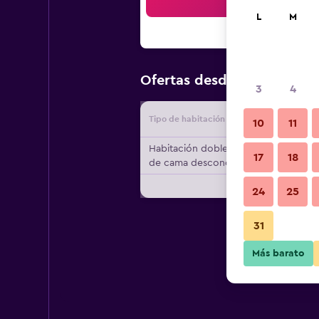
Bus
L
M
$198
Ofertas desde
/
Oferta m
3
4
Tipo de habitación
Proveedo
10
11
Habitación doble, tipo
17
18
de cama desconocido
24
25
31
Más barato