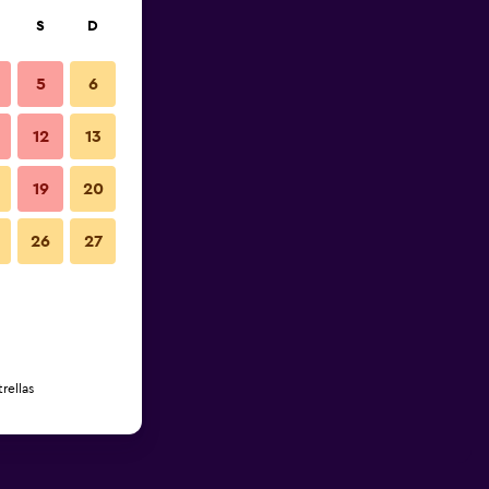
S
D
5
6
12
13
19
20
26
27
rellas