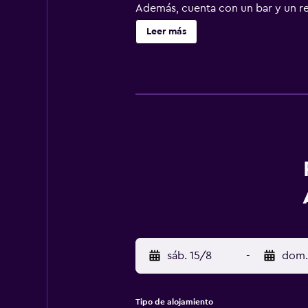
Además, cuenta con un bar y un res
Kreideküste se hallan a 45 minutos
Leer más
metros del lago Schmachter. La es
establecimiento proporciona aparc
sáb. 15/8
-
dom.
Tipo de alojamiento