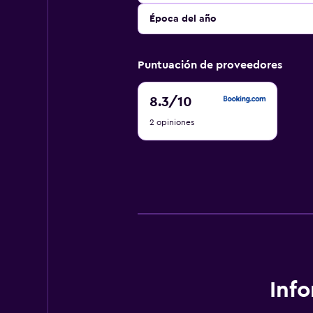
Época del año
Puntuación de proveedores
8.3
8.3
/10
de
2 opiniones
10
Inf