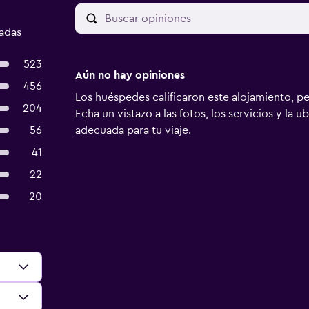
cadas
523
Aún no hay opiniones
456
Los huéspedes calificaron este alojamiento, p
204
Echa un vistazo a las fotos, los servicios y la u
56
adecuada para tu viaje.
41
22
20