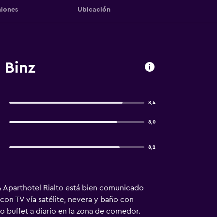
iones
Ubicación
 Binz
8,4
8,0
8,2
 & Aparthotel Rialto está bien comunicado
con TV vía satélite, nevera y baño con
o buffet a diario en la zona de comedor.