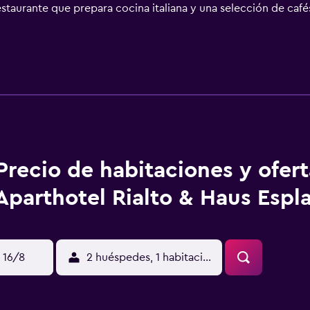
taurante que prepara cocina italiana y una selección de cafés
 en barco. Además, el establecimiento está a 10 minutos a pie 
tación de tren de Ostseebad Binz se encuentra a 1,2 km y enl
amiento y se halla a 18 km de la autopista E22.
Precio de habitaciones y ofer
Aparthotel Rialto & Haus Espl
 16/8
2 huéspedes, 1 habitación