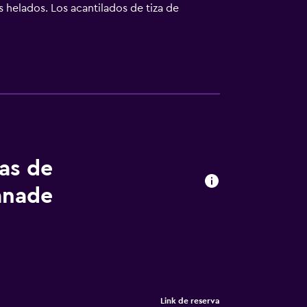
 helados. Los acantilados de tiza de
de la reserva natural de Granitz y a solo 650
aza con Stralsund y Hamburgo. El
tas de
anade
Link de reserva