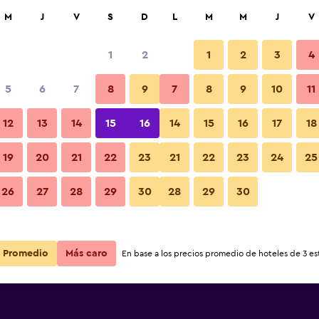
car
M
J
V
S
D
L
M
M
J
V
1
2
1
2
3
4
ás barata de precio por noche
5
6
7
8
9
7
8
9
10
11
r
Total noche
12
13
14
15
16
14
15
16
17
18
$198
Ver oferta
19
20
21
22
23
21
22
23
24
25
26
27
28
29
30
28
29
30
Promedio
Más caro
En base a los precios promedio de hoteles de 3 est