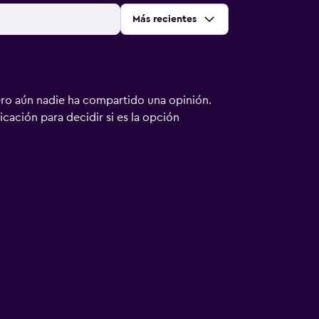
Ordenar por
:
Más recientes
ero aún nadie ha compartido una opinión.
bicación para decidir si es la opción