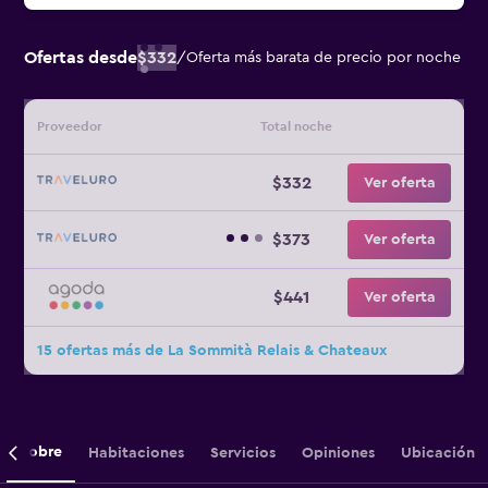
Ofertas desde
$332
/
Oferta más barata de precio por noche
Proveedor
Total noche
$332
Ver oferta
$373
Ver oferta
$441
Ver oferta
15 ofertas más de La Sommità Relais & Chateaux
Sobre
Habitaciones
Servicios
Opiniones
Ubicación