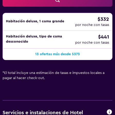
habitación. Los servicios de ocio y esparcimiento en este
hotel incluyen sauna. Se pueden practicar las actividades
de ocio y esparcimiento que se indican más abajo en las
instalaciones o cerca del alojamiento (es posible que se
$332
Habitación deluxe, 1 cama grande
aplique un recargo).
por noche con tasas
$441
Habitación deluxe, tipo de cama
desconocido
por noche con tasas
13 ofertas más desde $373
*
El total incluye una estimación de tasas e impuestos locales a
pagar al hacer check-out.
Servicios e instalaciones de Hotel