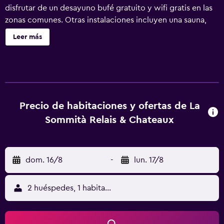
disfrutar de un desayuno bufé gratuito y wifi gratis en las
zonas comunes. Otras instalaciones incluyen una sauna,
una cafetería y aparcamiento sin asistencia. La Sommità
Leer más
Relais & Chateaux ofrece 15 alojamientos con minibar y
caja fuerte. Cada alojamiento tiene un mobiliario y
decoración diferentes. Las camas están vestidas con
sábanas italianas Frette, edredón de plumas y ropa de
cama de alta calidad. Cabe destacar que este alojamiento
permite a sus clientes elegir el tipo de almohada. Se
Precio de habitaciones y ofertas de La
ofrece una televisión LCD con canales digitales. Los baños
Sommità Relais & Chateaux
están equipados con bañera o ducha, albornoces,
zapatillas y artículos de higiene personal de diseño. Este
hotel en Ostuni ofrece acceso a Internet wifi gratis. Los
dom. 16/8
-
lun. 17/8
servicios para las personas de negocios incluyen
escritorio y teléfono. Las habitaciones también incluyen
secador de pelo y artículos de higiene personal gratuitos.
2 huéspedes, 1 habitación
Se ofrece servicio de descubierta nocturno y servicio de
limpieza todos los días. Es posible solicitar masajes en la