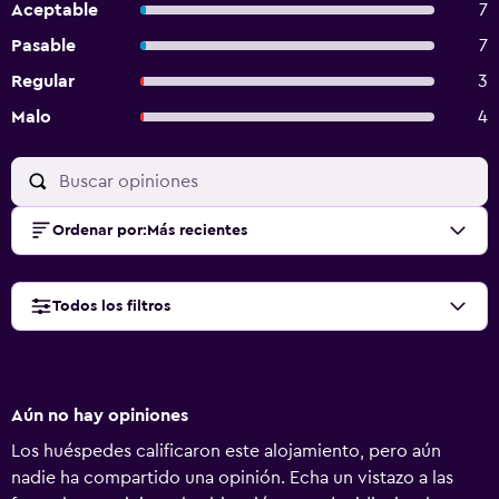
Aceptable
7
Pasable
7
Regular
3
Malo
4
Ordenar por
:
Más recientes
Todos los filtros
Aún no hay opiniones
Los huéspedes calificaron este alojamiento, pero aún
nadie ha compartido una opinión. Echa un vistazo a las