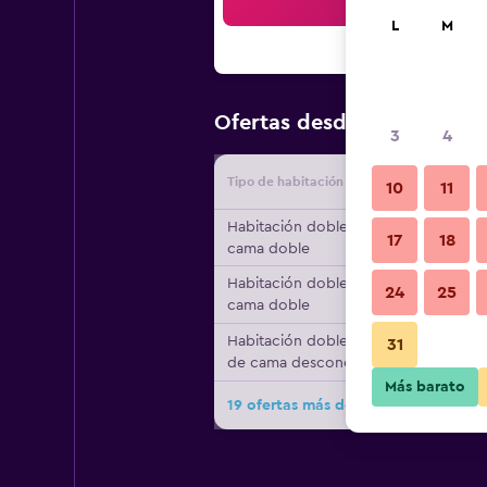
Bus
L
M
$137
Ofertas desde
/
Oferta m
3
4
Tipo de habitación
Proveedo
10
11
Habitación doble, 1
17
18
cama doble
Habitación doble, 1
24
25
cama doble
Habitación doble, tipo
31
de cama desconocido
Más barato
19 ofertas más de Masseria Bandino