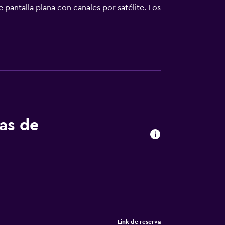
 pantalla plana con canales por satélite. Los
a web gracias a nuestro acceso a Internet
s se incluyen escritorio, periódicos
e toallas. Se ofrece servicio de limpieza a
emporada. Se pueden practicar las
lojamiento (es posible que se aplique un
tas de
Link de reserva