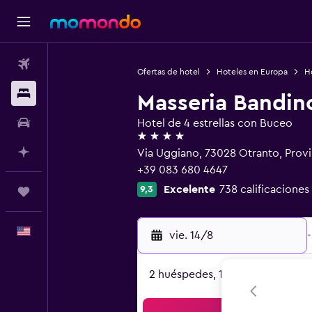
Vuelos
Ofertas de hotel
Hoteles en Europa
Ho
Alojamientos
Masseria Bandin
Autos
Hotel de 4 estrellas con Buceo
4 estrellas
Planifica con IA
Via Uggiano, 73028 Otranto, Prov
+39 083 680 4647
Excelente
738 calificaciones
9,3
Trips
Español
vie. 14/8
-
2 huéspedes, 1 habitación