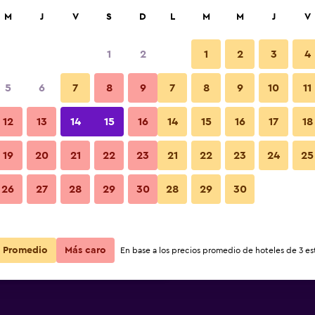
car
M
J
V
S
D
L
M
M
J
V
1
2
1
2
3
4
ás barata de precio por noche
5
6
7
8
9
7
8
9
10
11
Restaurante
r
Total noche
12
13
14
15
16
14
15
16
17
18
$137
Ver oferta
19
20
21
22
23
21
22
23
24
25
Fotos
26
27
28
29
30
28
29
30
$138
Ver oferta
$159
Ver oferta
Promedio
Más caro
En base a los precios promedio de hoteles de 3 est
 & Spa