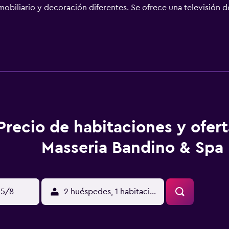
obiliario y decoración diferentes. Se ofrece una televisión de
bidé y secador de pelo. Los huéspedes pueden navegar por l
 especialmente pensadas para las personas en viaje de negocio
vicio de limpieza todos los días y es posible solicitar cambio d
esparcimiento en este hotel incluyen piscina al aire libre de t
o que se indican más abajo en las instalaciones o cerca del a
Precio de habitaciones y ofer
Masseria Bandino & Spa
15/8
2 huéspedes, 1 habitación