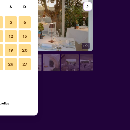
S
D
5
6
12
13
1/8
Otros
19
20
26
27
rellas