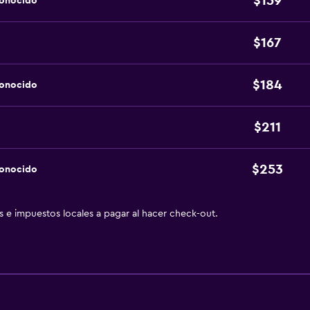
$159
conocido
$167
$184
conocido
$211
$253
conocido
as e impuestos locales a pagar al hacer check-out.