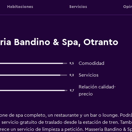
Habitaciones
Servicios
Opin
ria Bandino & Spa, Otranto
Comodidad
9,5
Servicios
9,2
Relación calidad-
9,7
precio
ne de spa completo, un restaurante y un bar o lounge. Podrás 
ervicio gratuito de traslado desde la estación de tren. Tambié
ofrece un servicio de limpieza a petición. Masseria Bandino & 