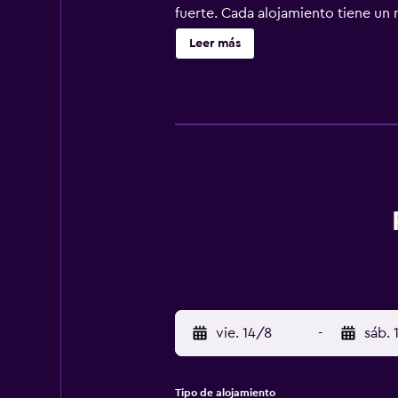
fuerte. Cada alojamiento tiene un m
baños están equipados con ducha, 
Leer más
wifi gratis. Entre las comodidades
gratuitos y teléfono. Se ofrece ser
petición. Los servicios de ocio y 
actividades de ocio y esparcimient
recargo).
vie. 14/8
-
sáb. 
Tipo de alojamiento