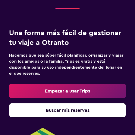
Escritorio
Actividades
Una forma más fácil de gestionar
Bicicletas
tu viaje a Otranto
Ciclismo
Hacemos que sea súper fácil planificar, organizar y viajar
Lavandería
con los amigos o la familia. Trips es gratis y está
disponible para su uso independientemente del lugar en
Tendedero
el que reserves.
Piscina
Empezar a usar Trips
Piscina al aire libre
Buscar mis reservas