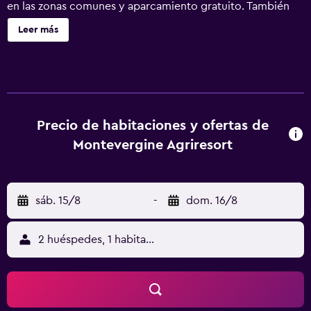
en las zonas comunes y aparcamiento gratuito. También
encontrarás una piscina de temporada, una zona para
Leer más
conferencias y servicio de recepción 24 horas.
Montevergine Agriresort ofrece 13 alojamientos con aire
acondicionado, con acceso por pasillos exteriores y
minibar y caja fuerte. Estos alojamientos con muebles
diferentes disponen de comedor independiente. Las
camas están vestidas con ropa de cama de alta calidad. Se
Precio de habitaciones y ofertas de
ofrece una televisión de pantalla plana con canales
Montevergine Agriresort
digitales. Los baños están equipados con ducha con
cabezal de ducha tipo lluvia, bidé y secador de pelo. Este
alojamiento agroturístico en Otranto ofrece acceso a
sáb. 15/8
-
dom. 16/8
Internet wifi gratis. Los servicios para personas de
negocios incluyen escritorio y periódicos gratuitos. Se
ofrece servicio de limpieza todos los días. Los servicios de
2 huéspedes, 1 habitación
ocio y esparcimiento en este alojamiento agroturístico
incluyen piscina al aire libre de temporada. Se pueden
practicar las actividades de ocio y esparcimiento que se
indican más abajo en las instalaciones o cerca del