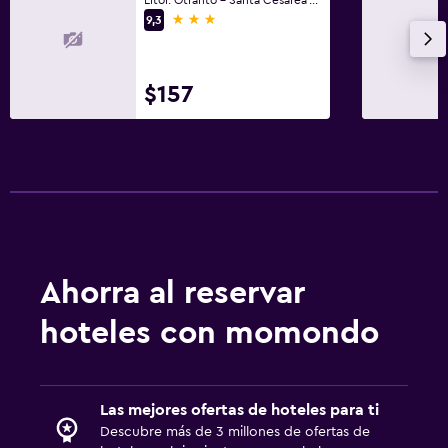
Instalaciones para reuniones
3 estrellas
9,3
Servicio de habitaciones
Recepción 24 horas
$157
Habitación
Camas extralargas (+2 m)
Sofá cama
Perchero
Armario o clóset
Ahorra al reservar
Aire libre
hoteles con momondo
Terraza/patio
Terraza
Jardín
Las mejores ofertas de hoteles para ti
Descubre más de 3 millones de ofertas de