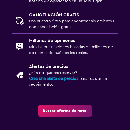
hoteles y alojamientos en un solo lugar.
Ideal para familias
Cuna/cama nido disponibles
CANCELACIÓN GRATIS
Usa nuestro filtro para encontrar alojamientos
Comidas para niños
con cancelación gratis.
Equipo infantil para zona de juegos al aire libre
Millones de opiniones
Mira las puntuaciones basadas en millones de
Estacionamiento y transporte
opiniones de huéspedes reales.
Estacionamiento gratuito
Alertas de precios
Estacionamiento privado
¿Aún no quieres reservar?
Crea una alerta de precios
para realizar un
Sistema de entretenimiento
seguimiento.
TV de pantalla plana
Sala de estar/TV compartida
Buscar ofertas de hotel
Zona de trabajo
Fax/fotocopiadora