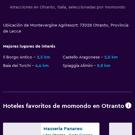
Cámaras CCTV en el exterior
Atracciones en Otranto, Italia, seleccionadas por momondo
Seguridad las 24 horas
Ubicación de Montevergine Agriresort: 73028 Otranto, Provincia
Caja fuerte
de Lecce
General
Mejores lugares de interés
Habitaciones familiares
Il Borgo Antico
2,3 km
Castello Aragonese
2,5 km
Vista al jardín
Baia dei Turchi
4,4 km
Spiaggia Alimini
5,5 km
Posibilidad de habitaciones conectadas
Piso de mosaico/mármol
Espacio de almacenamiento
Hoteles favoritos de momondo en Otranto
Servicios y facilidades
Salas de conferencia
Caja fuerte
Masseria Panareo
Litor. Otranto - Santa Cesarea Terme, Otranto, Provincia de Lecce