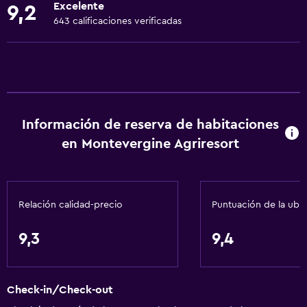
Excelente
9,2
Toallas
643 calificaciones verificadas
Extinguidor
Artículos de aseo gratis
Champú
Calefacción
Información de reserva de habitaciones
Gel de ducha
en Montevergine Agriresort
Aire acondicionado
Papeleras
Relación calidad-precio
Puntuación de la ubi
Accesibilidad y adecuación
Unidad accesible para personas en silla de ruedas
9,3
9,4
Accesibilidad
Ducha adaptada para silla de ruedas
Check-in/Check-out
Ascensor