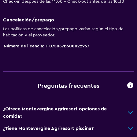
Check-in después de las 14:00 - Check-out antes de las 10:30
Estacionamiento accesible
Para no fumadores
Cancelación/prepago
Inodoro con barras de apoyo
Las políticas de cancelación/prepago varían según el tipo de
Plantas superiores accesibles por escaleras
habitación y el proveedor.
Áreas designadas para fumadores
Número de licencia: IT075057B500022957
Entrada privada
Baño
Inodoro adaptado
Preguntas frecuentes
Ducha
Bidé
¿Ofrece Montevergine Agriresort opciones de
Secador de pelo
comida?
Aseo
¿Tiene Montevergine Agriresort piscina?
Papel higiénico