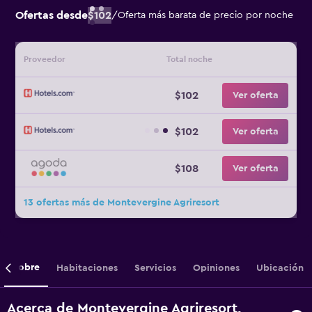
Ofertas desde
$102
/
Oferta más barata de precio por noche
Proveedor
Total noche
$102
Ver oferta
$102
Ver oferta
$108
Ver oferta
13 ofertas más de Montevergine Agriresort
Sobre
Habitaciones
Servicios
Opiniones
Ubicación
Acerca de Montevergine Agriresort,