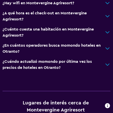
Baño privado
¿Hay wifi en Montevergine Agriresort?
Ducha italiana
¿A qué hora es el check-out en Montevergine
Agriresort?
Comedor
¿Cuánto cuesta una habitación en Montevergine
Minibar
Agriresort?
Menús para dietas especiales (bajo petición)
¿En cuántos operadores busca momondo hoteles en
Comedor
Otranto?
Bar de tapas
¿Cuándo actualizó momondo por última vez los
Restaurante
precios de hoteles en Otranto?
Bar/lounge
Salud y seguridad
Limpieza diaria
Lugares de interés cerca de
Botiquín de primeros auxilios
Montevergine Agriresort
Cámaras CCTV en zonas comunes