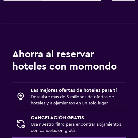
Ciclismo
Submarinismo
Buceo
Buceo
Paseos a caballo
Ahorra al reservar
Senderismo
hoteles con momondo
Comedor
Menús para dietas especiales (bajo petición)
Las mejores ofertas de hoteles para ti
Bar/lounge
Descubre más de 3 millones de ofertas de
La comida se puede entregar en el alojamiento
hoteles y alojamientos en un solo lugar.
Minibar
CANCELACIÓN GRATIS
Bar de tapas
Usa nuestro filtro para encontrar alojamientos
con cancelación gratis.
Desayuno en la habitación