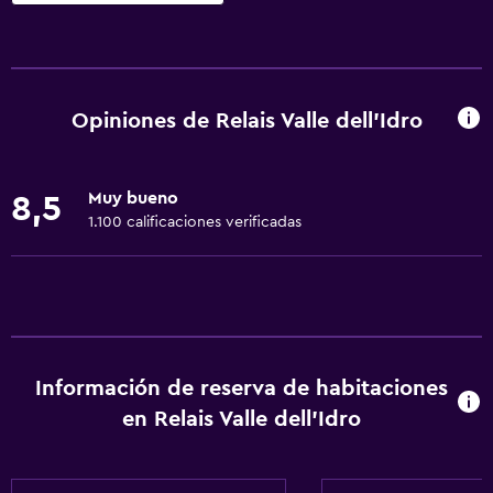
Accesibilidad y adecuación
Unidad ubicada en la planta baja
Unidad accesible para personas en silla de ruedas
Opiniones de Relais Valle dell'Idro
Para no fumadores
Fregadero bajo
Muy bueno
8,5
Áreas designadas para fumadores
1.100 calificaciones verificadas
Entrada privada
Mascotas permitidas bajo consulta (pueden aplicar cargos
extra)
Accesibilidad
Ducha adaptada para silla de ruedas
Información de reserva de habitaciones
Ascensor
en Relais Valle dell'Idro
Ascensor disponible
Inodoro con barras de apoyo