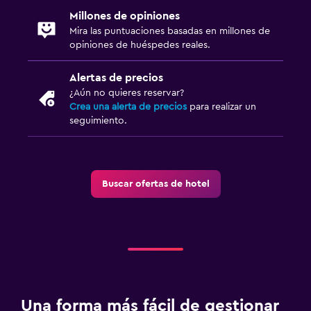
Millones de opiniones
Estacionamiento y transporte
Mira las puntuaciones basadas en millones de
Estacionamiento
opiniones de huéspedes reales.
Traslado al aeropuerto (con cargos)
Alertas de precios
Estacionamiento privado
¿Aún no quieres reservar?
Crea una alerta de precios
para realizar un
Servicio de traslado (cargo adicional)
seguimiento.
Estacionamiento en la calle
Aire libre
Buscar ofertas de hotel
Muebles de exterior
Jardín
Terraza/patio
Sillas de playa
Terraza
Una forma más fácil de gestionar