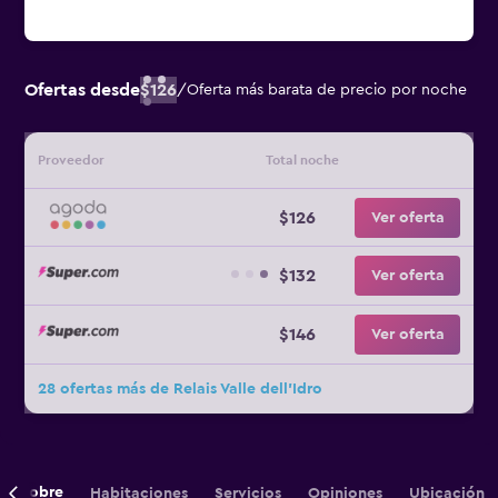
Ofertas desde
$126
/
Oferta más barata de precio por noche
Proveedor
Total noche
$126
Ver oferta
$132
Ver oferta
$146
Ver oferta
28 ofertas más de Relais Valle dell'Idro
Sobre
Habitaciones
Servicios
Opiniones
Ubicación