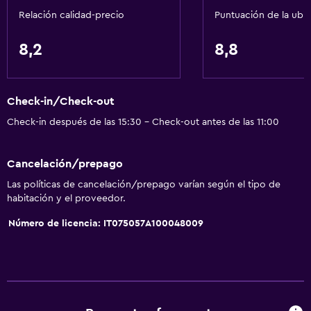
Relación calidad-precio
Puntuación de la ubi
Plantas superiores accesibles por ascensor
8,2
8,8
Servicios básicos
Wifi disponible en todas las instalaciones
Internet
Check-in/Check-out
Extinguidor
Check-in después de las 15:30 - Check-out antes de las 11:00
Artículos de aseo gratis
Cancelación/prepago
Alarma de humo
Las políticas de cancelación/prepago varían según el tipo de
Calefacción
habitación y el proveedor.
Aire acondicionado
Número de licencia: IT075057A100048009
Wifi gratis
Ropa de cama
Toallas
Champú