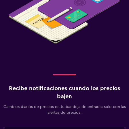
Lavandería
Servicio de planchado
Servicios de lavandería/tintorería
Plancha para pantalones
Habitación
Cama plegable
Enchufe cerca de la cama
Perchero
Armario o clóset
Recibe notificaciones cuando los precios
bajen
Piscina y spa
Bañera de hidromasaje
Cambios diarios de precios en tu bandeja de entrada: solo con las
alertas de precios.
Masajes