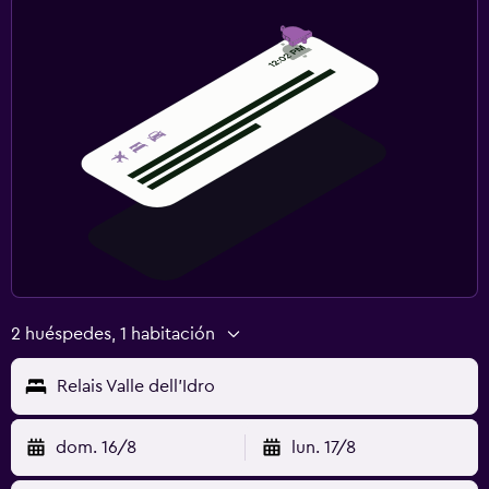
Zona de trabajo
Fax/fotocopiadora
Escritorio
Ideal para familias
Cuidado de niños o guardería
Cuna/cama nido disponibles
Gimnasio
Gimnasio
2 huéspedes, 1 habitación
Gimnasio
Relais Valle dell'Idro
dom. 16/8
lun. 17/8