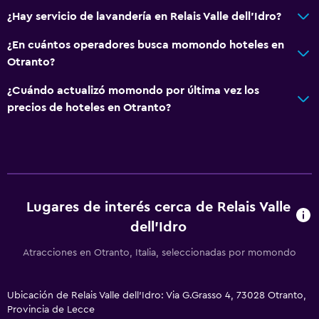
Piso de mosaico/mármol
¿Hay servicio de lavandería en Relais Valle dell'Idro?
Vista a la ciudad
¿En cuántos operadores busca momondo hoteles en
Otranto?
Baño
¿Cuándo actualizó momondo por última vez los
Secador de pelo
precios de hoteles en Otranto?
Albornoz
Baño privado
Inodoro adaptado
Ducha
Lugares de interés cerca de Relais Valle
Gorro de baño
dell'Idro
Bidé
Aseo
Atracciones en Otranto, Italia, seleccionadas por momondo
Papel higiénico
Ubicación de Relais Valle dell'Idro: Via G.Grasso 4, 73028 Otranto,
Ducha italiana
Provincia de Lecce