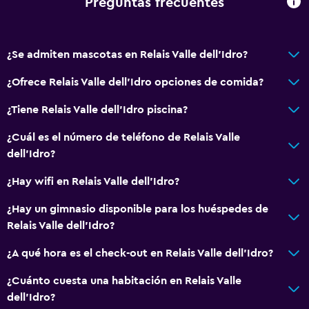
Preguntas frecuentes
Gel de ducha
Papeleras
¿Se admiten mascotas en Relais Valle dell'Idro?
General
¿Ofrece Relais Valle dell'Idro opciones de comida?
Ventana
¿Tiene Relais Valle dell'Idro piscina?
Habitaciones familiares
¿Cuál es el número de teléfono de Relais Valle
Vista al patio interior
dell'Idro?
Vista a punto de interés
¿Hay wifi en Relais Valle dell'Idro?
Casilleros
Espacio de almacenamiento
¿Hay un gimnasio disponible para los huéspedes de
Relais Valle dell'Idro?
Vista a una calle tranquila
Pantuflas
¿A qué hora es el check-out en Relais Valle dell'Idro?
Solárium
¿Cuánto cuesta una habitación en Relais Valle
Teléfono
dell'Idro?