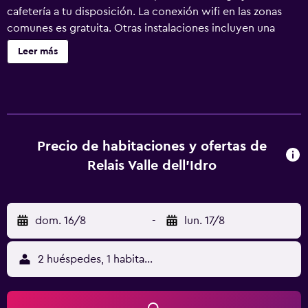
cafetería a tu disposición. La conexión wifi en las zonas
comunes es gratuita. Otras instalaciones incluyen una
terraza en la azotea, una bañera de hidromasaje y salas de
Leer más
tratamientos o masajes. Relais Valle dell'Idro ofrece 27
alojamientos con minibar y caja fuerte. Se ofrece una
televisión de pantalla plana con canales por satélite de
suscripción. Los baños están equipados con ducha, bidé,
artículos de higiene personal gratuitos y secador de pelo.
Los huéspedes pueden navegar por la web gracias a
Precio de habitaciones y ofertas de
nuestro acceso a Internet wifi gratis. Los servicios para las
Relais Valle dell'Idro
personas de negocios incluyen escritorio y teléfono. Se
ofrece servicio de limpieza todos los días. Los servicios de
ocio y esparcimiento en este hotel incluyen un centro de
dom. 16/8
-
lun. 17/8
bienestar abierto las 24 horas y una bañera de
hidromasaje. Se pueden practicar las actividades de ocio
y esparcimiento que se indican más abajo en las
2 huéspedes, 1 habitación
instalaciones o cerca del alojamiento (es posible que se
aplique un recargo).