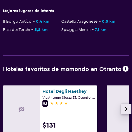
Servicios y facilidades
Mejores lugares de interés
Servicio de despertador
Il Borgo Antico
0,4 km
Castello Aragonese
0,5 km
Servicio de conserjería
Baia dei Turchi
5,8 km
Spiaggia Alimini
7,1 km
Servicio de habitaciones
Acceso con tarjeta
Masaje de pies
Check-out exprés
Hoteles favoritos de momondo en Otranto
Check-in/check-out privado
Recepción 24 horas
Hotel Degli Haethey
Caja fuerte
Via Antonio Sforza 33, Otranto, Provincia de Lecce
4 estrellas
8,1
Actividades
Bicicletas
$131
Canotaje