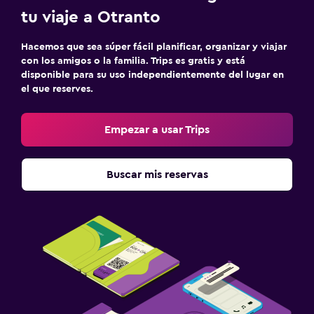
Salud y seguridad
tu viaje a Otranto
Limpieza diaria
Hacemos que sea súper fácil planificar, organizar y viajar
Cámaras CCTV en zonas comunes
con los amigos o la familia. Trips es gratis y está
disponible para su uso independientemente del lugar en
Cámaras CCTV en el exterior
el que reserves.
Seguridad las 24 horas
Botiquín de primeros auxilios
Empezar a usar Trips
Sistema de entretenimiento
Buscar mis reservas
TV de pantalla plana
TV por cable o vía satélite
Sala de estar/TV compartida
TV
Lavandería