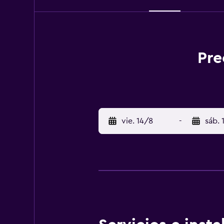
Pre
vie. 14/8
-
sáb. 