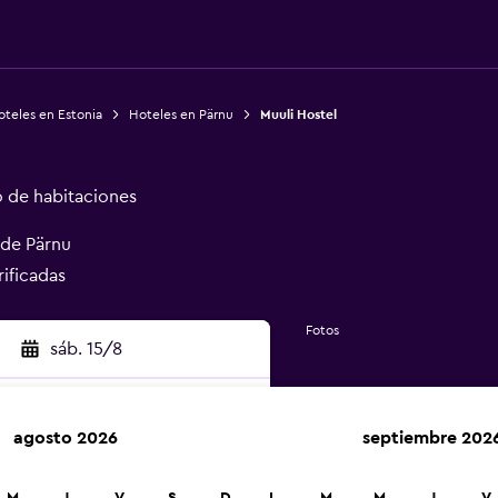
teles en Estonia
Hoteles en Pärnu
Muuli Hostel
o de habitaciones
 de Pärnu
rificadas
Fotos
sáb. 15/8
agosto 2026
septiembre 202
car