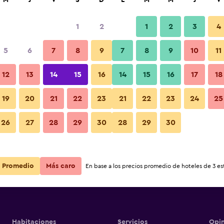
M
J
V
S
D
L
M
M
J
V
1
2
1
2
3
4
5
6
7
8
9
7
8
9
10
11
12
13
14
15
16
14
15
16
17
18
Ver precios
19
20
21
22
23
21
22
23
24
25
26
27
28
29
30
28
29
30
Ver precios
Ver precios
Promedio
Más caro
En base a los precios promedio de hoteles de 3 est
Habitaciones
Servicios
Opin