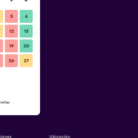
S
D
5
6
12
13
19
20
26
27
rellas
iones
Ubicación