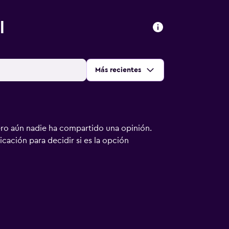
l
Ordenar por
:
Más recientes
ero aún nadie ha compartido una opinión.
bicación para decidir si es la opción