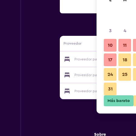
L
M
3
4
Proveedor
10
11
Proveedor para Muuli Hostel
17
18
24
25
Proveedor para Muuli Hostel
31
Proveedor para Muuli Hostel
Más barato
Sobre