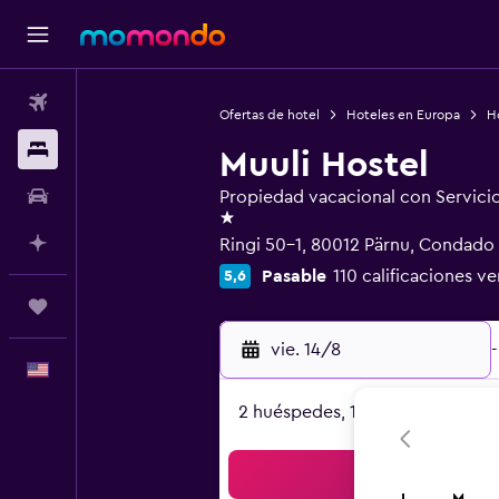
Vuelos
Ofertas de hotel
Hoteles en Europa
Ho
Alojamientos
Muuli Hostel
Autos
Propiedad vacacional con Servici
1 estrella
Planifica con IA
Ringi 50-1, 80012 Pärnu, Condado
Pasable
110 calificaciones ve
5,6
Trips
vie. 14/8
-
Español
2 huéspedes, 1 habitación
Bus