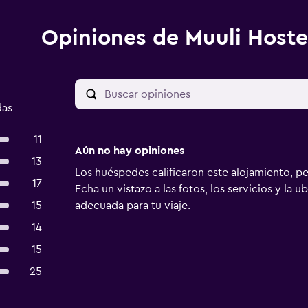
Opiniones de Muuli Hoste
das
11
Aún no hay opiniones
13
Los huéspedes calificaron este alojamiento, p
17
Echa un vistazo a las fotos, los servicios y la u
15
adecuada para tu viaje.
14
15
25