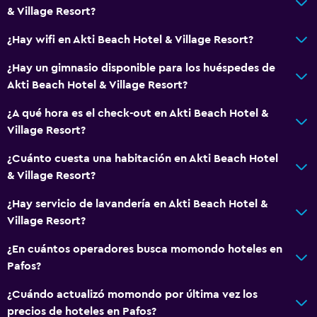
& Village Resort?
Cocina
¿Hay wifi en Akti Beach Hotel & Village Resort?
Tetera eléctrica
¿Hay un gimnasio disponible para los huéspedes de
Microondas
Akti Beach Hotel & Village Resort?
Tostadora
¿A qué hora es el check-out en Akti Beach Hotel &
Nevera
Village Resort?
Cafetera
¿Cuánto cuesta una habitación en Akti Beach Hotel
Cocineta
& Village Resort?
¿Hay servicio de lavandería en Akti Beach Hotel &
Accesibilidad y adecuación
Village Resort?
Habitaciones para no fumadores disponibles
¿En cuántos operadores busca momondo hoteles en
Ascensor
Pafos?
Ascensor disponible
¿Cuándo actualizó momondo por última vez los
Plantas superiores accesibles por ascensor
precios de hoteles en Pafos?