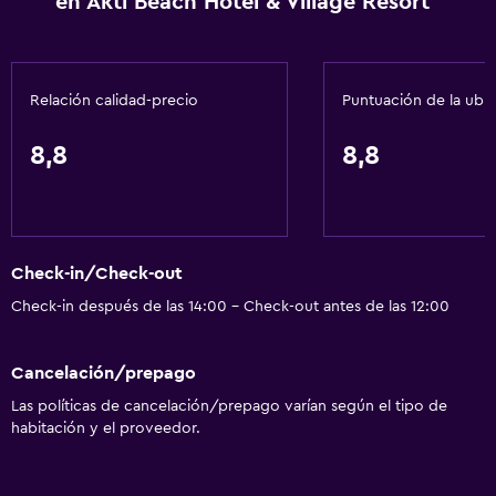
en Akti Beach Hotel & Village Resort
Recepción 24 horas
Servicios básicos
Relación calidad-precio
Puntuación de la ubi
Wifi gratis
Wifi disponible en todas las instalaciones
8,8
8,8
Internet
Ropa de cama
Toallas
Check-in/Check-out
Extinguidor
Check-in después de las 14:00 - Check-out antes de las 12:00
Artículos de aseo gratis
Alarma de humo
Cancelación/prepago
Aire acondicionado
Las políticas de cancelación/prepago varían según el tipo de
habitación y el proveedor.
Aire libre
Terraza/patio