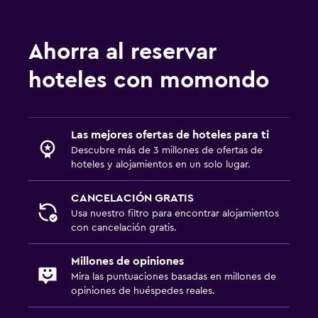
Bar/lounge
Máquina expendedora (bebidas)
Ahorra al reservar
Máquina expendedora (botanas)
hoteles con momondo
Estacionamiento y transporte
Estacionamiento en la calle
Estacionamiento gratuito
Las mejores ofertas de hoteles para ti
Descubre más de 3 millones de ofertas de
Estacionamiento privado
hoteles y alojamientos en un solo lugar.
Servicio de traslado (cargo adicional)
CANCELACIÓN GRATIS
Usa nuestro filtro para encontrar alojamientos
Sistema de entretenimiento
con cancelación gratis.
TV de pantalla plana
Millones de opiniones
Sala de estar/TV compartida
Mira las puntuaciones basadas en millones de
TV por cable o vía satélite
opiniones de huéspedes reales.
TV