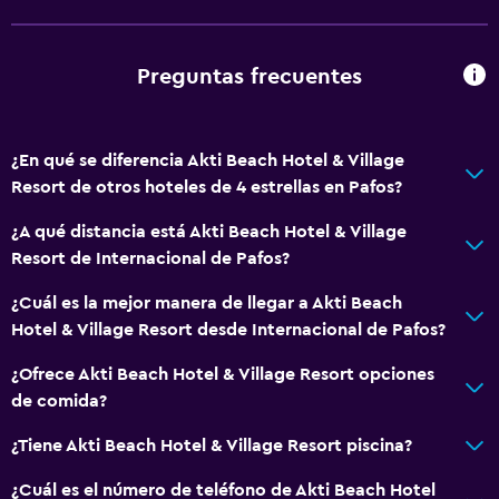
Sillas de playa
Toallas de playa
Preguntas frecuentes
Terraza
Muebles de exterior
¿En qué se diferencia Akti Beach Hotel & Village
Playa privada
Resort de otros hoteles de 4 estrellas en Pafos?
Jardín
¿A qué distancia está Akti Beach Hotel & Village
Resort de Internacional de Pafos?
Piscina y spa
¿Cuál es la mejor manera de llegar a Akti Beach
Bar en la piscina
Hotel & Village Resort desde Internacional de Pafos?
Spa
¿Ofrece Akti Beach Hotel & Village Resort opciones
Bañera de hidromasaje
de comida?
Piscina (cubierta)
¿Tiene Akti Beach Hotel & Village Resort piscina?
Piscina al aire libre
Sauna
¿Cuál es el número de teléfono de Akti Beach Hotel