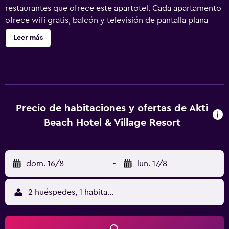
restaurantes que ofrece este apartotel. Cada apartamento
ofrece wifi gratis, balcón y televisión de pantalla plana
con canales por satélite. También podrás disfrutar de
Leer más
cafetera y tetera, secadores de pelo y cajas fuertes. Akti
Beach Village Resort ofrece 208 alojamientos con aire
acondicionado, con acceso por pasillos exteriores y caja
fuerte y cafetera y tetera. Las habitaciones disponen de
balcón. Se ofrece una televisión de pantalla plana con
canales por satélite. Los baños están equipados con
Precio de habitaciones y ofertas de Akti
artículos de higiene personal gratuitos y secador de pelo.
Beach Hotel & Village Resort
Este apartotel en Chlorakas ofrece acceso a Internet wifi
gratis. Se ofrece servicio de limpieza todos los días y es
posible solicitar tabla de planchar con plancha. En el
dom. 16/8
-
lun. 17/8
alojamiento hay 2 piscinas al aire libre además de piscina
cubierta. Además de una piscina infantil, los servicios de
ocio y esparcimiento incluyen una pista de tenis al aire
2 huéspedes, 1 habitación
libre, sauna y gimnasio. Se pueden practicar las
actividades de ocio y esparcimiento que se indican más