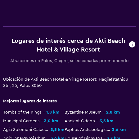
Plantas superiores accesibles por escaleras
Áreas designadas para fumadores
Actividades
Tienda de regalos
Lugares de interés cerca de Akti Beach
Bicicletas
Hotel & Village Resort
Dardos
Atracciones en Pafos, Chipre, seleccionadas por momondo
Bingo
Ping pong
Ubicación de Akti Beach Hotel & Village Resort: Hadjiefstathiou
Str., 25, Pafos 8060
Mesa de billar
Mejores lugares de interés
Ideal para familias
Tombs of the Kings
1,8 km
Byzantine Museum
2,8 km
Cuidado de niños o guardería
Municipal Gardens
3,0 km
Ancient Odeon
3,5 km
Piscina (para niños)
Agia Solomoni Catacomb
3,5 km
Paphos Archaeological Museum
3,6 km
Comidas para niños
Agioi Anargyroi Church
3,6 km
House of Dionysos
3,7 km