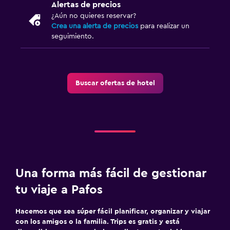
Alertas de precios
¿Aún no quieres reservar?
General
Crea una alerta de precios
para realizar un
seguimiento.
Habitaciones familiares
Vista al mar
Teléfono
Buscar ofertas de hotel
Piso de mosaico/mármol
Salud y seguridad
Limpieza diaria
Botiquín de primeros auxilios
Cámaras CCTV en zonas comunes
Una forma más fácil de gestionar
Caja fuerte
tu viaje a Pafos
Lavandería
Hacemos que sea súper fácil planificar, organizar y viajar
con los amigos o la familia. Trips es gratis y está
Lavandería