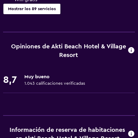
Mostrar los 89 servicios
Servicios y facilidades
Salas de conferencia
Centro de negocios
Opiniones de Akti Beach Hotel & Village
Renta de autos
Resort
Servicio de despertador
Caja fuerte
Muy bueno
8,7
Cambio de divisas
1.043 calificaciones verificadas
Instalaciones para reuniones
Minimercado en las instalaciones
Servicio de habitaciones
Acceso con llave
Información de reserva de habitaciones
Acceso con tarjeta