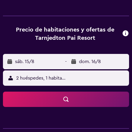
km. El aeropuerto (Aeropuerto de Mae Hong Son) está a
109 km, y el alojamiento ofrece servicio de traslado de
pago para ir o volver del aeropuerto.
Precio de habitaciones y ofertas de
Tarnjedton Pai Resort
sáb. 15/8
-
dom. 16/8
2 huéspedes, 1 habitación