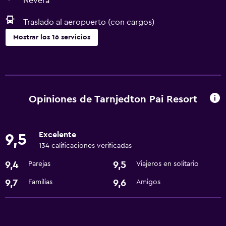
Nevera
Traslado al aeropuerto (con cargos)
Mostrar los 16 servicios
Estacionamiento y transporte
Traslado al aeropuerto (con cargos)
Estacionamiento gratuito
Opiniones de Tarnjedton Pai Resort
Servicio de traslado
Excelente
9,5
Servicios básicos
134 calificaciones verificadas
Wifi gratis
9,4
9,5
Parejas
Viajeros en solitario
Wifi disponible en todas las instalaciones
9,7
9,6
Familias
Amigos
Internet
Lavandería