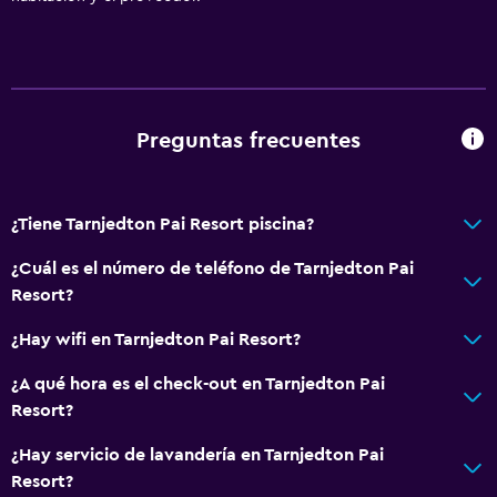
Actividades
Bicicletas
Servicios y facilidades
Preguntas frecuentes
Servicio de conserjería
¿Tiene Tarnjedton Pai Resort piscina?
Ideal para familias
Parque infantil
¿Cuál es el número de teléfono de Tarnjedton Pai
Resort?
¿Hay wifi en Tarnjedton Pai Resort?
¿A qué hora es el check-out en Tarnjedton Pai
Resort?
¿Hay servicio de lavandería en Tarnjedton Pai
Resort?