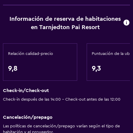
Lavandería
Servicios de lavandería/tintorería
Información de reserva de habitaciones
en Tarnjedton Pai Resort
General
Habitaciones familiares
Espacio de almacenamiento
Relación calidad-precio
Puntuación de la ubi
Accesibilidad y adecuación
9,8
9,3
Áreas designadas para fumadores
Aire libre
Check-in/Check-out
Jardín
Check-in después de las 14:00 - Check-out antes de las 12:00
Comedor
Cancelación/prepago
Nevera
Las políticas de cancelación/prepago varían según el tipo de
habitación y el proveedor.