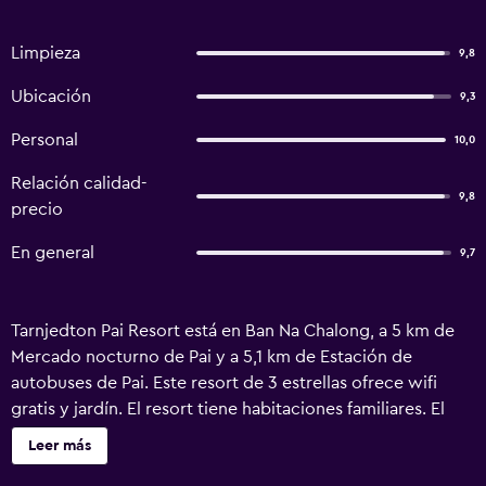
Limpieza
9,8
Ubicación
9,3
Personal
10,0
Relación calidad-
9,8
precio
En general
9,7
Tarnjedton Pai Resort está en Ban Na Chalong, a 5 km de
Mercado nocturno de Pai y a 5,1 km de Estación de
autobuses de Pai. Este resort de 3 estrellas ofrece wifi
gratis y jardín. El resort tiene habitaciones familiares. El
resort ofrece zona de juegos infantil. Wat Phra That Mae
Leer más
Yen está a 6,6 km del alojamiento, y Cañón de Pai está a 12