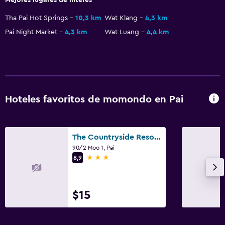
Tha Pai Hot Springs
10,3 km
Wat Klang
4,3 km
Pai Night Market
4,3 km
Wat Luang
4,4 km
Hoteles favoritos de momondo en Pai
The Countryside Resort Pai
90/2 Moo 1, Pai
3 estrellas
8,9
$15