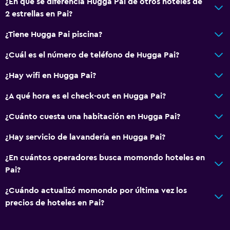
¿En qué se diferencia Hugga Pai de otros hoteles de
Almohada sin plumas
2 estrellas en Pai?
Plantas superiores accesibles por escaleras
¿Tiene Hugga Pai piscina?
Áreas designadas para fumadores
Entrada privada
¿Cuál es el número de teléfono de Hugga Pai?
¿Hay wifi en Hugga Pai?
Comedor
¿A qué hora es el check-out en Hugga Pai?
Tetera eléctrica
Tetera/cafetera
¿Cuánto cuesta una habitación en Hugga Pai?
Nevera
¿Hay servicio de lavandería en Hugga Pai?
Cafetera
¿En cuántos operadores busca momondo hoteles en
Comedor
Pai?
¿Cuándo actualizó momondo por última vez los
Servicios y facilidades
precios de hoteles en Pai?
Boletos de transporte público
Mostrador de información turística