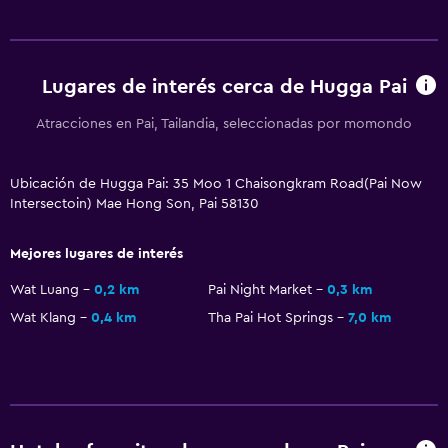
Acceso con llave
Botella de agua
Lugares de interés cerca de Hugga Pai
Recepción 24 horas
Atracciones en Pai, Tailandia, seleccionadas por momondo
Habitación
Enchufe cerca de la cama
Ubicación de Hugga Pai: 35 Moo 1 Chaisongkram Road(Pai Now
Intersectoin) Mae Hong Son, Pai 58130
Sofá cama
Perchero
Mejores lugares de interés
Armario o clóset
Wat Luang
0,2 km
Pai Night Market
0,3 km
Wat Klang
0,4 km
Tha Pai Hot Springs
7,0 km
General
Sofá
Vista a la montaña
Vista a la ciudad