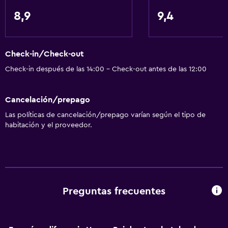
Baño
8,9
9,4
Inodoro adaptado
Baño compartido
Check-in/Check-out
Ducha
Check-in después de las 14:00 - Check-out antes de las 12:00
Gorro de baño
Secador de pelo
Cancelación/prepago
Aseo
Las políticas de cancelación/prepago varían según el tipo de
Papel higiénico
habitación y el proveedor.
Baño privado
Accesibilidad y adecuación
Unidad ubicada en la planta baja
Preguntas frecuentes
Habitaciones para no fumadores disponibles
Hipoalergénico