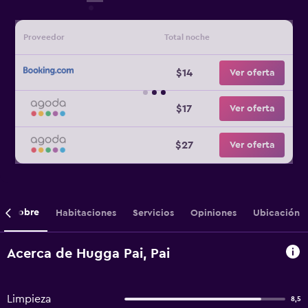
Proveedor
Total noche
$14
Ver oferta
$17
Ver oferta
$27
Ver oferta
Sobre
Habitaciones
Servicios
Opiniones
Ubicación
Acerca de Hugga Pai, Pai
Limpieza
8,5