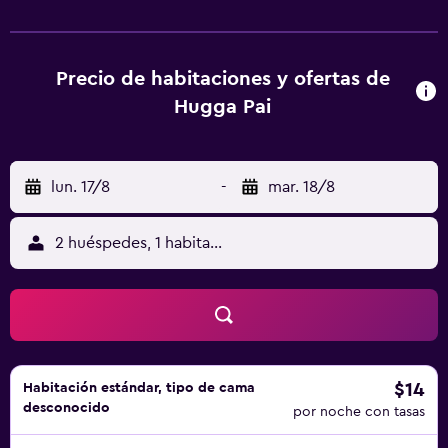
acondicionado, TV de pantalla plana, nevera y hervidor
eléctrico. El baño privado incluye ducha. A poca distancia
a pie hay varios restaurantes locales. El establecimiento se
encuentra a 6 km del cañón de Pai y a 8 km del puente de
Precio de habitaciones y ofertas de
la Segunda Guerra Mundial.
Hugga Pai
lun. 17/8
-
mar. 18/8
2 huéspedes, 1 habitación
$14
Habitación estándar, tipo de cama
desconocido
por noche con tasas