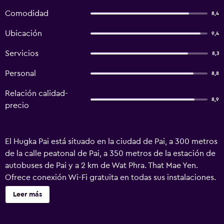
Comodidad
8,4
Ubicación
9,4
Servicios
8,3
Personal
8,8
Relación calidad-
8,9
precio
El Hugka Pai está situado en la ciudad de Pai, a 300 metros
de la calle peatonal de Pai, a 350 metros de la estación de
autobuses de Pai y a 2 km de Wat Phra. That Mae Yen.
Ofrece conexión Wi-Fi gratuita en todas sus instalaciones.
El hotel está a 180 metros del hospital de Pai. El templo
Leer más
Wat Klang está a 7 minutos a pie. El aeropuerto de Pai está
a 5 minutos en coche. Las habitaciones disponen de aire