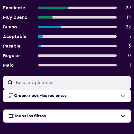
Excelente
29
Muy bueno
14
Bueno
22
Aceptable
5
Pasable
3
Regular
0
Malo
1
Ordenar por
:
Más recientes
Todos los filtros