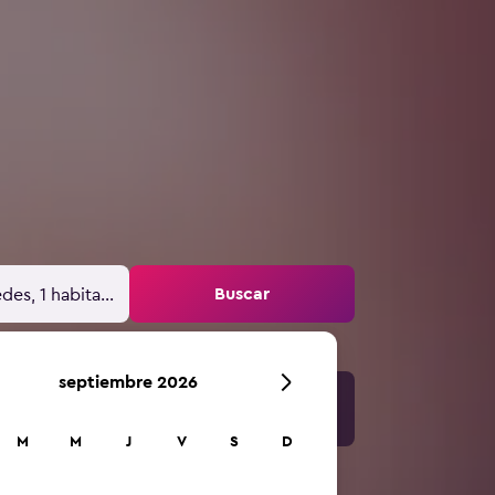
Buscar
des, 1 habitación
septiembre 2026
M
M
J
V
S
D