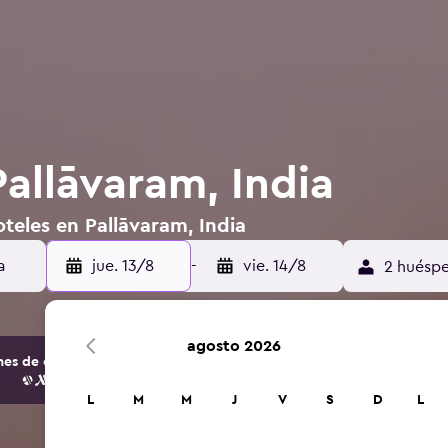
allāvaram, India
teles en Pallāvaram, India
jue. 13/8
-
vie. 14/8
2 huéspe
agosto 2026
s de opciones de hoteles y alojamientos.
L
M
M
J
V
S
D
L