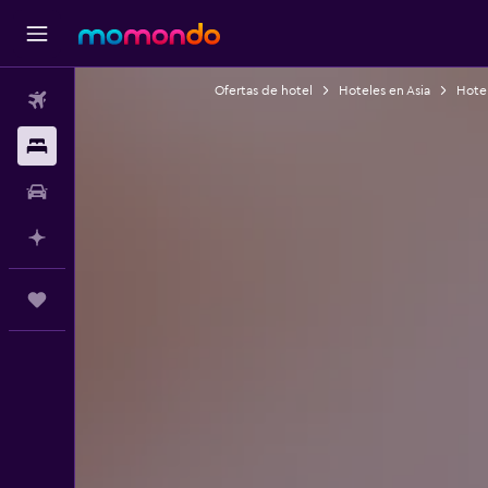
Ofertas de hotel
Hoteles en Asia
Hotel
Vuelos
Alojamientos
Autos
Planifica con IA
Trips