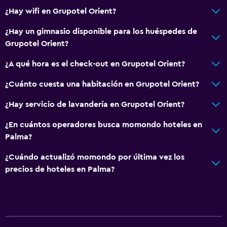
¿Hay wifi en Grupotel Orient?
Cafetería
Máquina expendedora (botanas)
¿Hay un gimnasio disponible para los huéspedes de
Grupotel Orient?
Piscina y spa
¿A qué hora es el check-out en Grupotel Orient?
Spa
¿Cuánto cuesta una habitación en Grupotel Orient?
Bañera de hidromasaje
¿Hay servicio de lavandería en Grupotel Orient?
Piscina (cubierta)
Piscina al aire libre
¿En cuántos operadores busca momondo hoteles en
Palma?
Sauna
Vapor
¿Cuándo actualizó momondo por última vez los
precios de hoteles en Palma?
Accesibilidad y adecuación
Accesibilidad
Ascensor