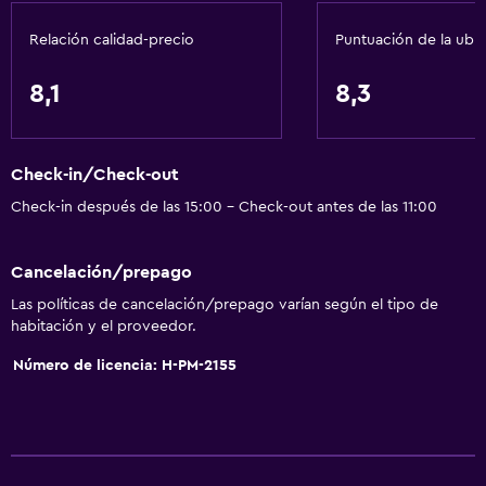
Servicios y facilidades
Relación calidad-precio
Puntuación de la ubi
Salas de conferencia
Renta de autos
8,1
8,3
Servicio de despertador
Servicio de conserjería
Check-in/Check-out
Caja fuerte
Check-in después de las 15:00 - Check-out antes de las 11:00
Cambio de divisas
Baño turco
Cancelación/prepago
Instalaciones para reuniones
Las políticas de cancelación/prepago varían según el tipo de
Mostrador de información turística
habitación y el proveedor.
Recepción 24 horas
Número de licencia: H-PM-2155
Actividades
Tina de agua termal