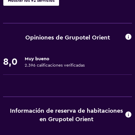
Mostrar los 92 servicios
Servicios básicos
Wifi gratis
Wifi disponible en todas las instalaciones
Opiniones de Grupotel Orient
Internet
Toallas
Muy bueno
8,0
Extinguidor
2.396 calificaciones verificadas
Champú
Alarma de humo
Calefacción
Gel de ducha
Información de reserva de habitaciones
Aire acondicionado
en Grupotel Orient
Papeleras