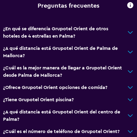
Acceso a la playa
Preguntas frecuentes
Bicicletas
Juegos de mesa/rompecabezas
¿En qué se diferencia Grupotel Orient de otros
Sala de juegos
hoteles de 4 estrellas en Palma?
Entretenimiento nocturno
¿A qué distancia está Grupotel Orient de Palma de
Minigolf
Mallorca?
Ping pong
¿Cuál es la mejor manera de llegar a Grupotel Orient
Mesa de billar
desde Palma de Mallorca?
Comedor
¿Ofrece Grupotel Orient opciones de comida?
Bar de tapas
¿Tiene Grupotel Orient piscina?
Restaurante
¿A qué distancia está Grupotel Orient del centro de
Bar/lounge
Palma?
La comida se puede entregar en el alojamiento
¿Cuál es el número de teléfono de Grupotel Orient?
Máquina expendedora (bebidas)