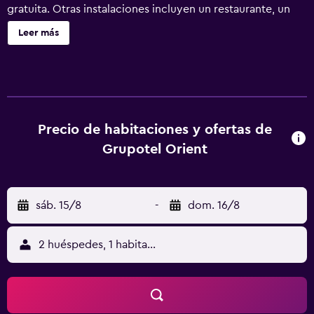
gratuita. Otras instalaciones incluyen un restaurante, un
gimnasio y un bar o lounge. Grupotel Orient ofrece 272
Leer más
alojamientos con aire acondicionado, minibar y caja
fuerte. Las habitaciones disponen de balcón o patio. Se
ofrece una televisión de pantalla plana de 40 pulgadas con
canales por satélite. Los baños están equipados con ducha
y secador de pelo. Este hotel en Palma de Mallorca ofrece
acceso a Internet wifi gratis. Los servicios para las
Precio de habitaciones y ofertas de
personas de negocios incluyen escritorio y teléfono. Se
Grupotel Orient
ofrece servicio de limpieza todos los días. En el
alojamiento hay piscina cubierta, piscina al aire libre,
piscina infantil y bañera de hidromasaje. Otros servicios
sáb. 15/8
-
dom. 16/8
de ocio y esparcimiento incluyen pistas de tenis al aire
libre, sauna y gimnasio. Se pueden practicar las
actividades de ocio y esparcimiento que se indican más
2 huéspedes, 1 habitación
abajo en las instalaciones o cerca del alojamiento (es
posible que se aplique un recargo).