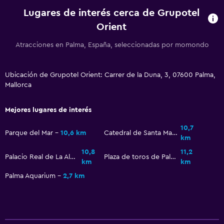
Ascensor disponible
Lugares de interés cerca de Grupotel
Para no fumadores
Orient
Almohada sin plumas
Atracciones en Palma, España, seleccionadas por momondo
Plantas superiores accesibles por ascensor
Ubicación de Grupotel Orient: Carrer de la Duna, 3, 07600 Palma,
Baño
Mallorca
Ducha
Mejores lugares de interés
Secador de pelo
Aseo
10,7
Parque del Mar
10,6 km
Catedral de Santa María de Palma de Mallorca
km
Papel higiénico
10,8
11,2
Palacio Real de La Almudaina
Plaza de toros de Palma de Mallorca
Baño privado
km
km
Ducha italiana
Palma Aquarium
2,7 km
General
Vista al mar