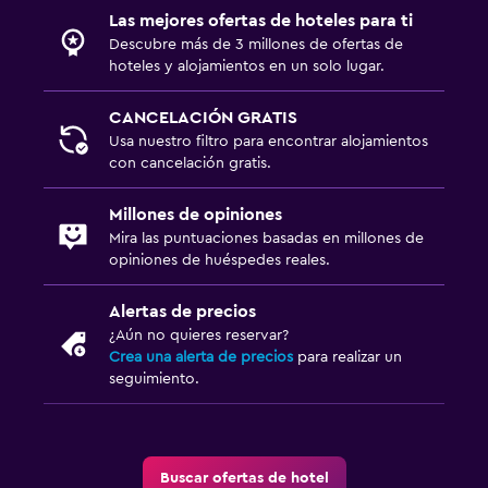
Las mejores ofertas de hoteles para ti
Terraza/patio
Descubre más de 3 millones de ofertas de
Sillas de playa
hoteles y alojamientos en un solo lugar.
Terraza
CANCELACIÓN GRATIS
Jardín
Usa nuestro filtro para encontrar alojamientos
con cancelación gratis.
Lavandería
Millones de opiniones
Lavandería
Mira las puntuaciones basadas en millones de
opiniones de huéspedes reales.
Servicio de planchado
Servicios de lavandería/tintorería
Alertas de precios
¿Aún no quieres reservar?
Habitación
Crea una alerta de precios
para realizar un
seguimiento.
Enchufe cerca de la cama
Perchero
Armario o clóset
Buscar ofertas de hotel