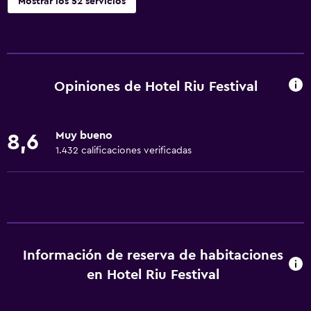
Mostrar los 52 servicios
Servicios básicos
Wifi gratis
Wifi disponible en todas las instalaciones
Opiniones de Hotel Riu Festival
Internet
Ropa de cama
Muy bueno
8,6
Toallas
1.432 calificaciones verificadas
Ventilador
Calefacción
Aire acondicionado
Papeleras
Información de reserva de habitaciones
Baño
en Hotel Riu Festival
Ducha