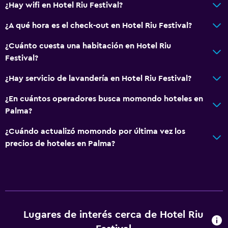
Terraza
¿Hay wifi en Hotel Riu Festival?
Jardín
¿A qué hora es el check-out en Hotel Riu Festival?
¿Cuánto cuesta una habitación en Hotel Riu
Sistema de entretenimiento
Festival?
TV de pantalla plana
¿Hay servicio de lavandería en Hotel Riu Festival?
TV por cable o vía satélite
TV
¿En cuántos operadores busca momondo hoteles en
Palma?
Comedor
¿Cuándo actualizó momondo por última vez los
Bar de tapas
precios de hoteles en Palma?
Restaurante
Bar/lounge
Salud y seguridad
Lugares de interés cerca de Hotel Riu
Limpieza diaria