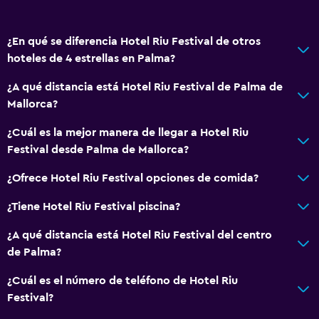
Sofá
Teléfono
¿En qué se diferencia Hotel Riu Festival de otros
hoteles de 4 estrellas en Palma?
Espacio de almacenamiento
¿A qué distancia está Hotel Riu Festival de Palma de
Servicios y facilidades
Mallorca?
Renta de autos
¿Cuál es la mejor manera de llegar a Hotel Riu
Caja fuerte
Festival desde Palma de Mallorca?
Cambio de divisas
¿Ofrece Hotel Riu Festival opciones de comida?
Instalaciones para reuniones
¿Tiene Hotel Riu Festival piscina?
Recepción 24 horas
¿A qué distancia está Hotel Riu Festival del centro
de Palma?
Aire libre
Terraza/patio
¿Cuál es el número de teléfono de Hotel Riu
Festival?
Sillas de playa