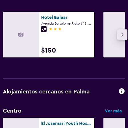
Habitación
Armario o clóset
Hotel Balear
Avenida Bartolome Riutort 18, Palma, Mallorca
3 estrellas
7,8
Zona de trabajo
Escritorio
$150
Gimnasio
Tenis
Piscina
Piscina al aire libre
Alojamientos cercanos en Palma
Centro
Ver más
El Josemari Youth Hostel - Albergue Juvenil