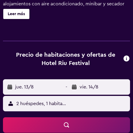
alojamientos con aire acondicionado, minibar y secador
de pelo. Las habitaciones disponen de balcón. Se ofrece
Leer más
televisión por satélite. Los baños están equipados con
ducha. Este hotel en Palma de Mallorca ofrece acceso a
Internet wifi gratis. Se ofrece servicio de limpieza todos
los días y es posible solicitar cambio de toallas. Se ofrece
servicio de limpieza a petición. Los servicios de ocio y
esparcimiento en este hotel incluyen una piscina al aire
Precio de habitaciones y ofertas de
libre. Se pueden practicar las actividades de ocio y
Hotel Riu Festival
esparcimiento que se indican más abajo en las
instalaciones o cerca del alojamiento (es posible que se
aplique un recargo).
jue. 13/8
-
vie. 14/8
2 huéspedes, 1 habitación