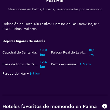
Festival
Botiquín de primeros auxilios
Atracciones en Palma, España, seleccionadas por momondo
Caja fuerte
Ubicación de Hotel Riu Festival: Camino de Las Maravillas, n°7,
Accesibilidad y adecuación
07610 Palma, Mallorca
Habitaciones para no fumadores disponibles
Ascensor
Mejores lugares de interés
10,0
10,1
Catedral de Santa María de Palma de Mallorca
Palacio Real de La Almudaina
Lavandería
km
km
10,4
Lavandería
Plaza de toros de Palma de Mallorca
Palma Aquarium
2,0 km
km
Servicios de lavandería/tintorería
Parque del Mar
9,9 km
Ideal para familias
Cuidado de niños o guardería
Cuna/cama nido disponibles
Hoteles favoritos de momondo en Palma