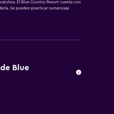
ratuitos. El Blue Country Resort cuenta con
ndería. Se pueden practicar numerosas
rt proporciona aparcamiento gratuito. El
ad de Wai y a 20 km de la estación de
i y a unos 109 km de la estación de tren y
ante que sirve platos indios, chinos y
 de Blue