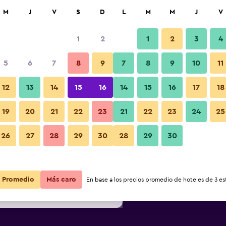
car
M
J
V
S
D
L
M
M
J
V
1
2
1
2
3
4
s barata de precio por noche
5
6
7
8
9
7
8
9
10
11
r
Total noche
12
13
14
15
16
14
15
16
17
18
19
20
21
22
23
21
22
23
24
25
$46
Ver oferta
26
27
28
29
30
28
29
30
$49
Ver oferta
$50
Ver oferta
Promedio
Más caro
En base a los precios promedio de hoteles de 3 est
rt