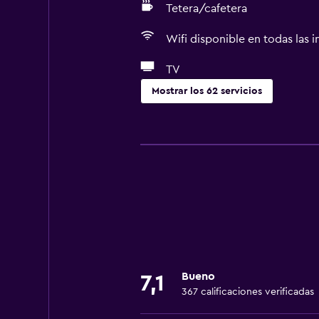
Tetera/cafetera
Wifi disponible en todas las i
TV
Mostrar los 62 servicios
Servicios básicos
Wifi gratis
Wifi disponible en todas las instal
Internet
Toallas
Ventilador
Extinguidor
Bueno
7,1
Artículos de aseo gratis
367 calificaciones verificadas
Champú