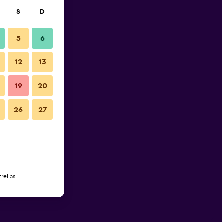
S
D
5
6
12
13
19
20
26
27
rellas