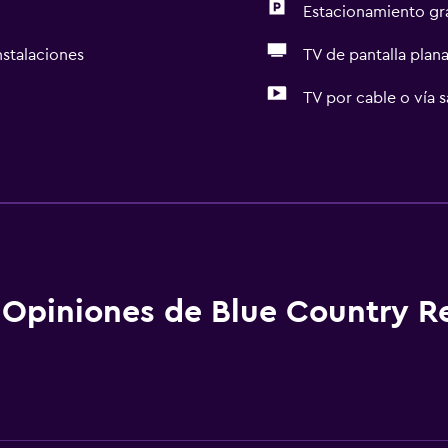
Estacionamiento gr
nstalaciones
TV de pantalla plan
TV por cable o vía s
Servicios y facilidades
Servicio de despertador
aciones
Servicio de conserjería
Caja fuerte
Instalaciones para reuni
Opiniones de Blue Country R
Servicio de habitaciones
Mostrador de información
Check-out exprés
Botella de agua