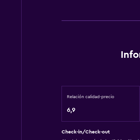
Gel de ducha
Aire acondicionado
Acondicionador
Baño
Ducha
Inf
Baño adicional
Aseo
Papel higiénico
Cepillo de dientes
Relación calidad-precio
Baño privado
6,9
General
Habitaciones familiares
Check-in/Check-out
Vista al jardín