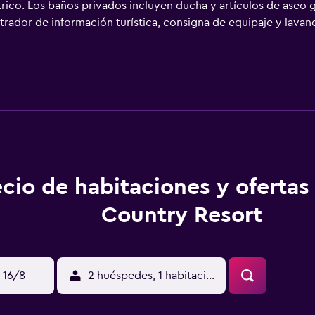
rico. Los baños privados incluyen ducha y artículos de aseo g
strador de información turística, consigna de equipaje y lava
l establecimiento o en los alrededores. El Blue Country Reso
 tumba del santo Ramdas, en Sajjangadh, a 12 km de la localid
 Country Resort se encuentra a 10 km de las cuevas de Rajpur
imiento facilita servicio de habitaciones y alberga un restaur
ecio de habitaciones y ofertas
Country Resort
 16/8
2 huéspedes, 1 habitación