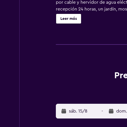
por cable y hervidor de agua eléct
recepción 24 horas, un jardín, mo
actividades, como ping pong, en e
Leer más
establecimiento está a 10 km de la
montaña de Mahābaleshwar. El Blue
del aeropuerto de Pune. El establec
continentales.
Pr
sáb. 15/8
-
dom.