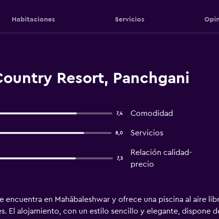
Habitaciones
Servicios
Opin
Country Resort, Panchgani
Comodidad
7,4
Servicios
8,0
Relación calidad-
7,3
precio
 encuentra en Mahābaleshwar y ofrece una piscina al aire lib
s. El alojamiento, con un estilo sencillo y elegante, dispone 