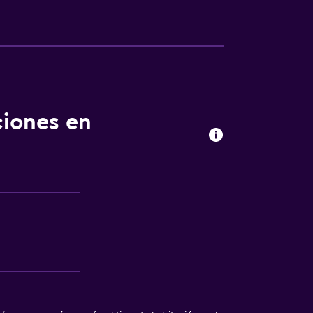
ciones en
ales (bajo petición)
egar en el alojamiento
no