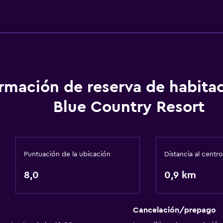
Recepción 24 horas
Comedor
Tetera eléctrica
ormación de reserva de habita
Menús para dietas especi
Blue Country Resort
Restaurante
Tetera/cafetera
La comida se puede entr
Puntuación de la ubicación
Distancia al centro
8,0
0,9 km
Actividades
Sala de juegos
Cancelación/prepago
Entretenimiento noctur