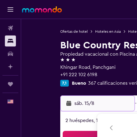
Vuelos
Ofertas de hotel
Hoteles en Asia
Hotel
Alojamientos
Blue Country Re
Autos
Propiedad vacacional con Piscina al
3 estrellas
Planifica con IA
Khingar Road, Panchgani
+91 222 102 6198
Bueno
367 calificaciones ver
7,1
Trips
Español
sáb. 15/8
-
2 huéspedes, 1 habitación