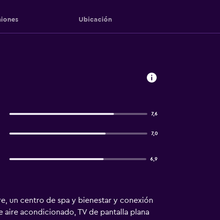
iones
Ubicación
7,6
7,0
6,9
re, un centro de spa y bienestar y conexión
de aire acondicionado, TV de pantalla plana