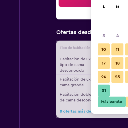
Bus
L
M
$46
Ofertas desde
/
Oferta má
3
4
Tipo de habitación
Proveedo
10
11
Habitación deluxe,
17
18
tipo de cama
desconocido
24
25
Habitación deluxe, 1
cama grande
31
Habitación doble, tipo
de cama desconocido
Más barato
8 ofertas más de Blue Country Reso