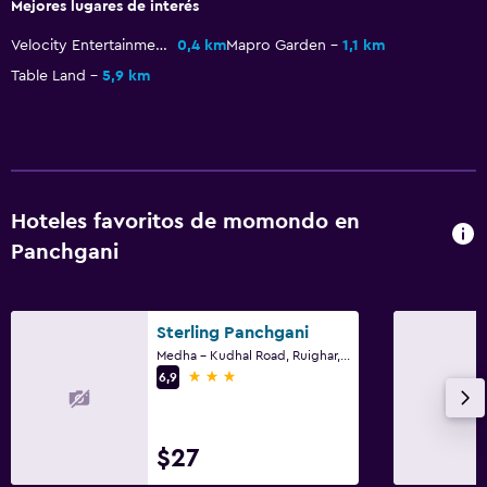
Mejores lugares de interés
Velocity Entertainmentz
0,4 km
Mapro Garden
1,1 km
Table Land
5,9 km
Hoteles favoritos de momondo en
Panchgani
Sterling Panchgani
Medha - Kudhal Road, Ruighar, Panchgani
3 estrellas
6,9
$27