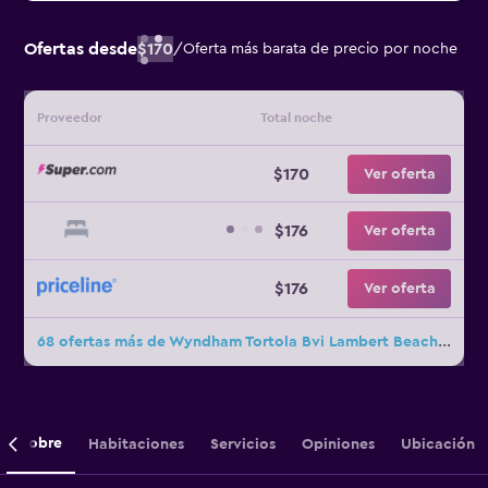
Ofertas desde
$170
/
Oferta más barata de precio por noche
Proveedor
Total noche
$170
Ver oferta
$176
Ver oferta
$176
Ver oferta
68 ofertas más de Wyndham Tortola Bvi Lambert Beach Resort
Sobre
Habitaciones
Servicios
Opiniones
Ubicación