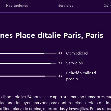
Habitaciones
Servicios
Opin
es Place dItalie Paris, París
Comodidad
8,2
Servicios
9,2
Relación calidad-
8,4
precio
isponible las 24 horas, este apartotel para no fumadores cu
laciones incluyen una zona para conferencias, servicio de tin
rífico, placa de cocina, microondas y lavavajillas. En tus rat