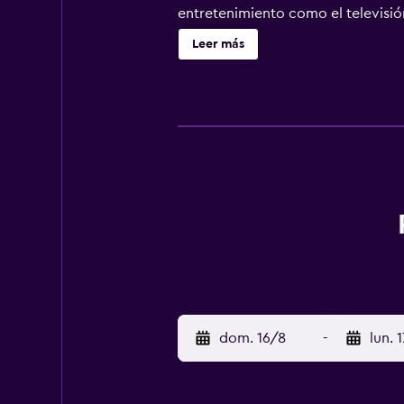
entretenimiento como el televisió
gratuita a Internet por cable y cab
Leer más
periódicos gratuitos entre semana.
con canales por cable. En este apa
y utensilios de cocina. Los baños
personal gratuitos y secador de pel
negocios incluyen escritorio y tel
servicio de limpieza todos los días
dom. 16/8
-
lun. 