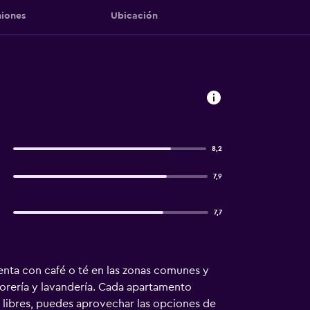
iones
Ubicación
8,2
7,9
7,7
enta con café o té en las zonas comunes y
torería y lavandería. Cada apartamento
os libres, puedes aprovechar las opciones de