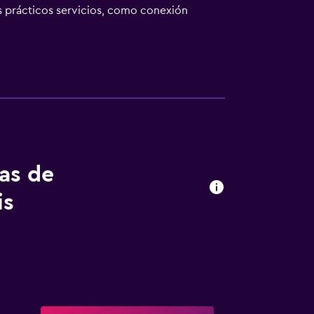
s prácticos servicios, como conexión
 169 alojamientos con caja fuerte y
. Se ofrece una televisión de pantalla plana
con frigorífico, placa de cocina, microondas
 ducha tipo lluvia, artículos de higiene
gratuito. Los servicios para las personas de
n plancha y cortinas opacas. Se ofrece
tas de
is