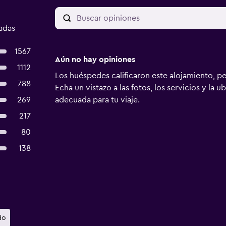
cadas
1567
Aún no hay opiniones
1112
Los huéspedes calificaron este alojamiento, p
788
Echa un vistazo a las fotos, los servicios y la u
269
adecuada para tu viaje.
217
80
138
do