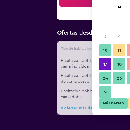
Bus
L
M
$82
Ofertas desde
/
Oferta má
3
4
Tipo de habitación
Proveedo
10
11
Habitación doble, 1
17
18
cama individual
Habitación doble, tipo
24
25
de cama desconocido
Habitación doble, 1
31
cama doble
Más barato
9 ofertas más de Citadines Place dIt