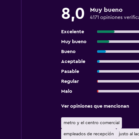
8,0
Muy bueno
4171 opiniones verifi
Excelente
Muy bueno
Bueno
Aceptable
Pasable
Regular
Malo
Ver opiniones que mencionan
metro y el centro comercial
empleados de recepción
justo al la