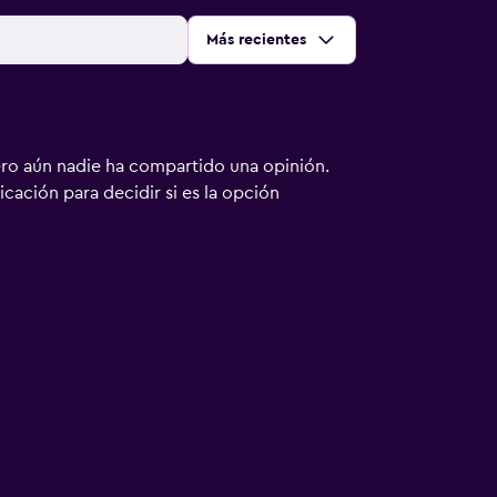
Ordenar por
:
Más recientes
ero aún nadie ha compartido una opinión.
bicación para decidir si es la opción