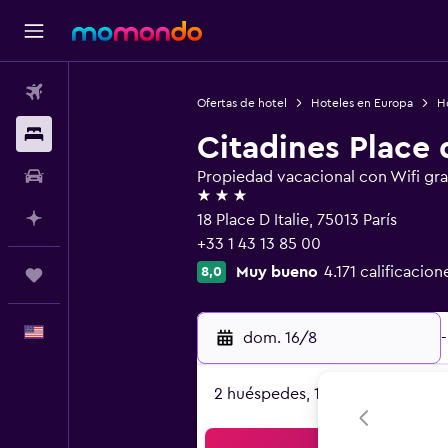
Vuelos
Ofertas de hotel
Hoteles en Europa
Ho
Alojamientos
Citadines Place d
Autos
Propiedad vacacional con Wifi gra
3 estrellas
Planifica con IA
18 Place D Italie, 75013 París
+33 1 43 13 85 00
Muy bueno
4.171 calificacion
8,0
Trips
Español
dom. 16/8
-
2 huéspedes, 1 habitación