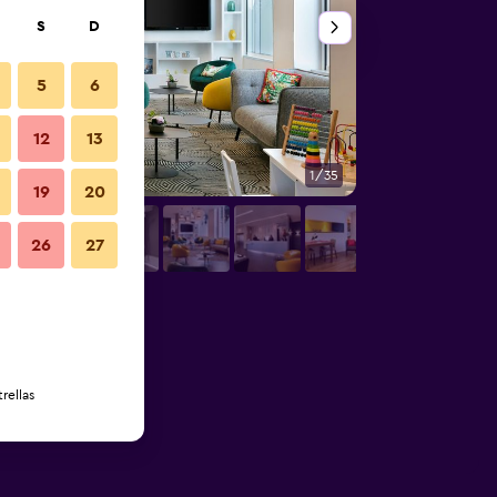
S
D
5
6
12
13
1/35
Sala de estar
19
20
26
27
rellas