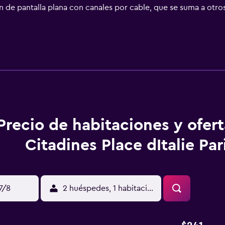
n de pantalla plana con canales por cable, que se suma a otro
ezal de ducha tipo lluvia. Citadines Place d’Italie Paris ofrece
 Cada alojamiento tiene un mobiliario y decoración diferentes
rtotel de 3 estrellas, los alojamientos incluyen cocina básica 
 están equipados con ducha y bañera combinadas con cabezal de
o. Este apartotel en París ofrece acceso a Internet por cable 
éfono. Las habitaciones también incluyen tabla de planchar co
.
Precio de habitaciones y ofer
Citadines Place dItalie Par
17/8
2 huéspedes, 1 habitación