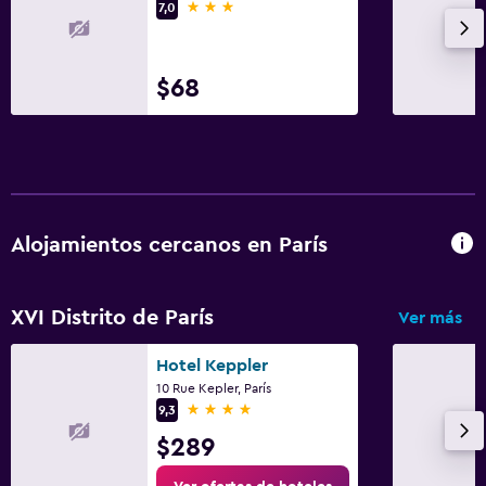
3 estrellas
7,0
$68
Alojamientos cercanos en París
XVI Distrito de París
Ver más
Hotel Keppler
10 Rue Kepler, París
4 estrellas
9,3
$289