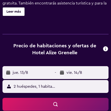
gratuita. También encontrarás asistencia turística y para la
compra de entradas, televisión en una zona común y
Leer más
personal multilingüe. Hôtel Alizé Grenelle Tour Eiffel
ofrece 50 alojamientos con aire acondicionado, caja
fuerte (cabe un portátil) y secador de pelo. Se ofrece una
televisión de pantalla plana con canales por satélite. Los
baños están equipados con bañera o ducha y artículos de
higiene personal gratuitos. Este hotel en París ofrece
Precio de habitaciones y ofertas de
acceso a Internet wifi gratis. Los servicios para las
Hotel Alize Grenelle
personas de negocios incluyen escritorio y teléfono. Se
ofrece servicio de limpieza todos los días.
jue. 13/8
-
vie. 14/8
2 huéspedes, 1 habitación