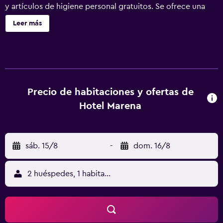
y artículos de higiene personal gratuitos. Se ofrece una
televisión de pantalla plana en todas las habitaciones. Los
Leer más
servicios para las personas de negocios incluyen
escritorio y teléfono. Se ofrece servicio de limpieza todos
los días y es posible solicitar juegos de cama
hipoalergénicos.
Precio de habitaciones y ofertas de
Hotel Marena
sáb. 15/8
-
dom. 16/8
2 huéspedes, 1 habitación