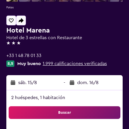
Fotos
Hotel Marena
Hotel de 3 estrellas con Restaurante
3 estrellas
+33 1 48 78 01 33
Muy bueno
1.999 calificaciones verificadas
8,5
sáb. 15/8
-
dom. 16/8
2 huéspedes, 1 habitación
Buscar