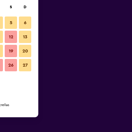
S
D
5
6
12
13
19
20
26
27
rellas