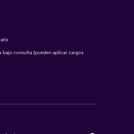
a
atis
 bajo consulta (pueden aplicar cargos
a
o