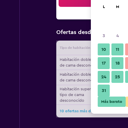
Bus
L
M
$107
Ofertas desde
/
Oferta m
3
4
Tipo de habitación
Proveedo
10
11
Habitación doble, tipo
17
18
de cama desconocido
Habitación doble, tipo
24
25
de cama desconocido
Habitación superior,
31
tipo de cama
desconocido
Más barato
10 ofertas más de Hôtel des Beaux A