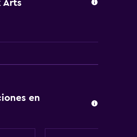
 Arts
a noble
nto
ciones en