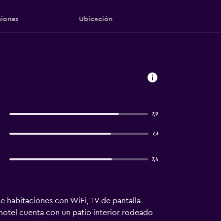
iones
Ubicación
7,9
7,3
7,4
 habitaciones con WiFi, TV de pantalla
 hotel cuenta con un patio interior rodeado