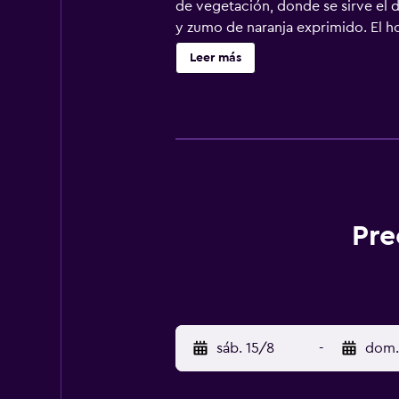
de vegetación, donde se sirve el d
y zumo de naranja exprimido. El hot
estación de metro Tolbiac (línea 7)
Leer más
Place d'Italie (línea 6): la estació
Acceso directo: el AccorHotels Are
se encuentran a 10 minutos a pie d
Pre
sáb. 15/8
-
dom.