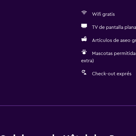
Wifi gratis
TV de pantalla plan
Artículos de aseo gr
Mascotas permitidas
extra)
Check-out exprés
General
Ventana
Vista a una calle tranquil
Acceso al salón ejecutiv
Habitaciones familiares