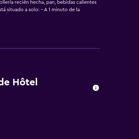
llería recién hecha, pan, bebidas calientes
tá situado a solo: - A 1 minuto de la
Est - A 5 minutos de la estación de metro
stación de metro Olympiades (línea 14).
staurantes de la Rue de la Butte-aux-Cailles
 de Hôtel