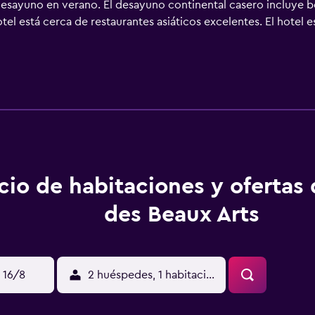
esayuno en verano. El desayuno continental casero incluye bo
el está cerca de restaurantes asiáticos excelentes. El hotel es
. Acceso directo: el Museo del Louvre, la ópera, la Gare de l'
n de tren de Montparnasse, la Torre Eiffel - A 5 minutos de la e
na, la Gare de Lyon, la Gare de Bercy Los animados bares y re
el Hôtel des Beaux-Arts.
cio de habitaciones y ofertas
des Beaux Arts
 16/8
2 huéspedes, 1 habitación