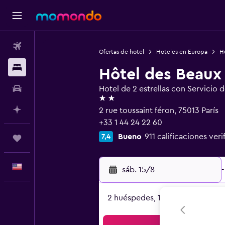
Vuelos
Ofertas de hotel
Hoteles en Europa
Ho
Alojamientos
Hôtel des Beaux 
Autos
Hotel de 2 estrellas con Servicio 
2 estrellas
Planifica con IA
2 rue toussaint féron, 75013 París
+33 1 44 24 22 60
Bueno
911 calificaciones veri
7,4
Trips
Español
sáb. 15/8
-
2 huéspedes, 1 habitación