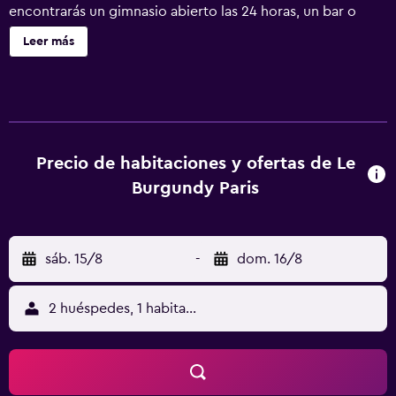
encontrarás un gimnasio abierto las 24 horas, un bar o
lounge y un bar-cafetería. Le Burgundy Paris ofrece 59
Leer más
alojamientos con tableta y minibar. Las camas están
vestidas con ropa de cama de alta calidad. Cabe destacar
que este alojamiento permite a sus clientes elegir el tipo
de almohada. Se ofrece una televisión LED de 108 cm con
canales por satélite de suscripción y películas de pago.
Los baños están dotados de albornoces, zapatillas,
Precio de habitaciones y ofertas de Le
secador de pelo y zapatillas infantiles. Los huéspedes
Burgundy Paris
pueden navegar por la web gracias a nuestro acceso a
Internet wifi gratis. Entre las comodidades especialmente
pensadas para las personas en viaje de negocios se
sáb. 15/8
-
dom. 16/8
incluyen escritorio, periódicos gratuitos y teléfono. Las
habitaciones también incluyen máquina de café espresso
y caja fuerte. Es posible solicitar masajes en la habitación,
2 huéspedes, 1 habitación
juegos de cama hipoalergénicos y tabla de planchar con
plancha. Se ofrece servicio nocturno de descubierta y
servicio de limpieza todos los días. En el alojamiento hay
piscina cubierta y bañera de hidromasaje. Otros servicios