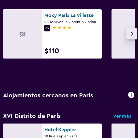
Moxy Paris La Villette
28 Ter Avenue Corentin Coriou, París
4 estrellas
7,9
$110
Alojamientos cercanos en París
XVI Distrito de París
Ver más
Hotel Keppler
10 Rue Kepler, París