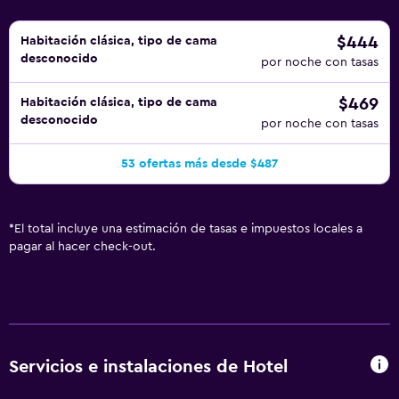
de ocio y esparcimiento incluyen sauna y gimnasio
abierto las 24 horas. Se pueden practicar las actividades
$444
Habitación clásica, tipo de cama
desconocido
de ocio y esparcimiento que se indican más abajo en las
por noche con tasas
instalaciones o cerca del alojamiento (es posible que se
$469
Habitación clásica, tipo de cama
aplique un recargo).
desconocido
por noche con tasas
53 ofertas más desde $487
*
El total incluye una estimación de tasas e impuestos locales a
pagar al hacer check-out.
Servicios e instalaciones de Hotel