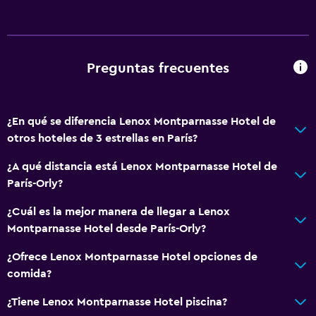
Alfombrado
Vista a la ciudad
Espacio de almacenamiento
Preguntas frecuentes
Baño
¿En qué se diferencia Lenox Montparnasse Hotel de
Ducha
otros hoteles de 3 estrellas en París?
Baño pequeño adicional
¿A qué distancia está Lenox Montparnasse Hotel de
Secador de pelo
París-Orly?
Aseo
¿Cuál es la mejor manera de llegar a Lenox
Papel higiénico
Montparnasse Hotel desde París-Orly?
Albornoz
¿Ofrece Lenox Montparnasse Hotel opciones de
Baño privado
comida?
Ducha italiana
¿Tiene Lenox Montparnasse Hotel piscina?