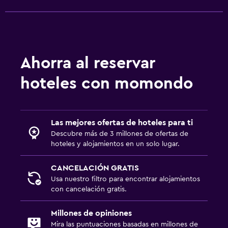
Zona de trabajo
Fax/fotocopiadora
Escritorio
Ahorra al reservar
hoteles con momondo
Ideal para familias
Cuna/cama nido disponibles
Las mejores ofertas de hoteles para ti
Descubre más de 3 millones de ofertas de
hoteles y alojamientos en un solo lugar.
CANCELACIÓN GRATIS
Usa nuestro filtro para encontrar alojamientos
con cancelación gratis.
Millones de opiniones
Mira las puntuaciones basadas en millones de