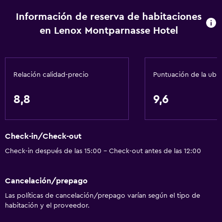
Alarma de humo
Información de reserva de habitaciones
Calefacción
en Lenox Montparnasse Hotel
Gel de ducha
Aire acondicionado
Papeleras
Relación calidad-precio
Puntuación de la ubi
General
8,8
9,6
Zona de estar
Vista al jardín
Check-in/Check-out
Pantuflas
Check-in después de las 15:00 - Check-out antes de las 12:00
Vista al patio interior
Posibilidad de habitaciones conectadas
Cancelación/prepago
Habitaciones insonorizadas
Las políticas de cancelación/prepago varían según el tipo de
Insonorización
habitación y el proveedor.
Teléfono