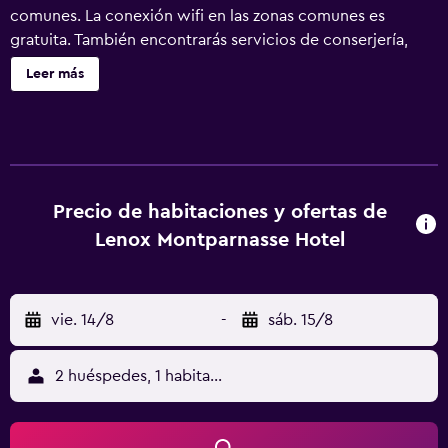
comunes. La conexión wifi en las zonas comunes es
gratuita. También encontrarás servicios de conserjería,
servicio de tintorería y servicio de recepción 24 horas.
Leer más
Lenox Montparnasse Hotel ofrece 52 alojamientos con aire
acondicionado, minibar y caja fuerte. Se ofrece una
televisión LCD con canales por satélite. Los baños están
equipados con ducha, artículos de higiene personal
gratuitos y secador de pelo. Los huéspedes pueden
navegar por la web gracias a nuestro acceso a Internet
Precio de habitaciones y ofertas de
wifi gratis. Entre las comodidades especialmente
Lenox Montparnasse Hotel
pensadas para las personas en viaje de negocios se
incluyen escritorio, periódicos gratuitos y teléfono. Las
habitaciones también incluyen cafetera y tetera y cortinas
vie. 14/8
-
sáb. 15/8
opacas. Se ofrece servicio de limpieza todos los días y es
posible solicitar tabla de planchar con plancha.
2 huéspedes, 1 habitación