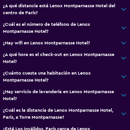
Comedor
¿A qué distancia está Lenox Montparnasse Hotel del
centro de París?
Tetera eléctrica
Minibar
¿Cuál es el número de teléfono de Lenox
Montparnasse Hotel?
Restaurante
Bar/lounge
¿Hay wifi en Lenox Montparnasse Hotel?
Desayuno en la habitación
¿A qué hora es el check-out en Lenox Montparnasse
Tetera/cafetera
Hotel?
La comida se puede entregar en el alojamiento
¿Cuánto cuesta una habitación en Lenox
Cafetera
Montparnasse Hotel?
¿Hay servicio de lavandería en Lenox Montparnasse
Servicios y facilidades
Hotel?
Servicio de despertador
¿Cuál es la distancia de Lenox Montparnasse Hotel,
Servicio de conserjería
París, a Torre Montparnasse?
Caja fuerte
¿Está Los Inválidos, París cerca de Lenox