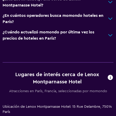
Servicio de habitaciones
Montparnasse Hotel?
Check-out exprés
¿En cuántos operadores busca momondo hoteles en
Recepción 24 horas
París?
¿Cuándo actualizó momondo por última vez los
Sistema de entretenimiento
precios de hoteles en París?
TV de pantalla plana
Biblioteca
TV por cable o vía satélite
Canales de pago
Lugares de interés cerca de Lenox
TV
Montparnasse Hotel
Accesibilidad y adecuación
Atracciones en París, Francia, seleccionadas por momondo
Ascensor
Ascensor disponible
Ubicación de Lenox Montparnasse Hotel: 15 Rue Delambre, 75014
París
Para no fumadores