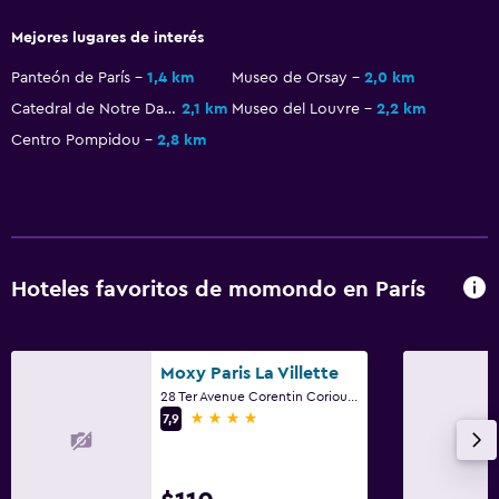
Almohada sin plumas
Mejores lugares de interés
Plantas superiores accesibles por ascensor
Panteón de París
1,4 km
Museo de Orsay
2,0 km
Catedral de Notre Dame de París
2,1 km
Museo del Louvre
2,2 km
Salud y seguridad
Centro Pompidou
2,8 km
Limpieza diaria
Botiquín de primeros auxilios
Cámaras CCTV en zonas comunes
Seguridad las 24 horas
Hoteles favoritos de momondo en París
Caja fuerte
Estacionamiento y transporte
Moxy Paris La Villette
28 Ter Avenue Corentin Coriou, París
Estacionamiento
4 estrellas
7,9
Estacionamiento privado
Servicio de traslado (cargo adicional)