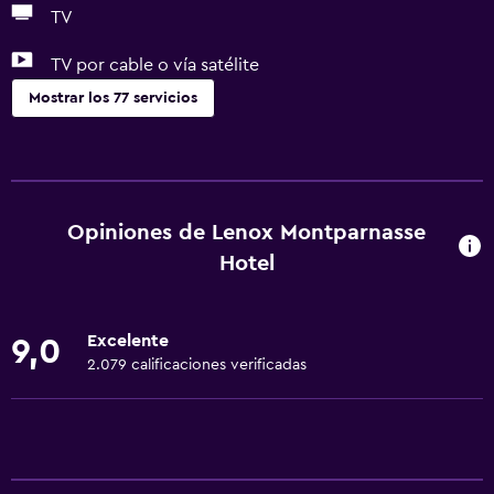
TV
TV por cable o vía satélite
Mostrar los 77 servicios
Servicios básicos
Wifi gratis
Dispositivo hotspot móvil
Opiniones de Lenox Montparnasse
Wifi disponible en todas las instalaciones
Hotel
Internet
Ropa de cama
Excelente
9,0
Toallas
2.079 calificaciones verificadas
Extinguidor
Artículos de aseo gratis
Champú