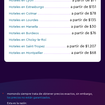
a partir de $71
Hoteles en Lyon
a partir de $151
Hoteles en Estrasburgo
a partir de $78
Hoteles en Colmar
a partir de $135
Hoteles en Lourdes
a partir de $30
Hoteles en Marsella
a partir de $76
Hoteles en Burdeos
Hoteles en Choisy-le-Roi
a partir de $1.207
Hoteles en Saint-Tropez
a partir de $68
Hoteles en Montpellier
momondo siempre trata de obtener precios exactos, sin embargo,
*
los precios no están garantizados
.
Esta es la razón: