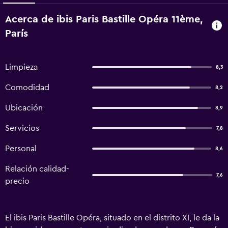
Acerca de ibis Paris Bastille Opéra 11ème,
París
Limpieza
8,3
Comodidad
8,2
Ubicación
8,9
Servicios
7,8
Personal
8,6
Relación calidad-
7,6
precio
El ibis Paris Bastille Opéra, situado en el distrito XI, le da la