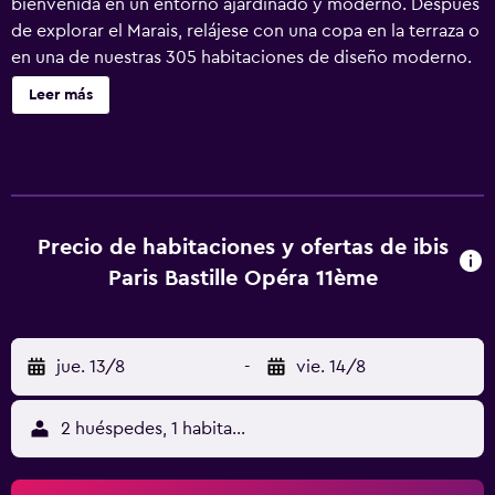
bienvenida en un entorno ajardinado y moderno. Después
de explorar el Marais, relájese con una copa en la terraza o
en una de nuestras 305 habitaciones de diseño moderno.
Nuestro restaurante bistró gourmet ofrece una
Leer más
gastronomía casera con hierbas aromáticas del jardín de la
cocina. ¿Nos visita por negocios? Descubra nuestro
espacio de trabajo compartido y nuestras luminosas salas
de reuniones en el distrito de la Bastille.
Precio de habitaciones y ofertas de ibis
Paris Bastille Opéra 11ème
jue. 13/8
-
vie. 14/8
2 huéspedes, 1 habitación