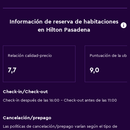
Instalaciones para reuniones
Servicio de habitaciones
Información de reserva de habitaciones
Check-out exprés
en Hilton Pasadena
Recepción 24 horas
Servicios básicos
Relación calidad-precio
Puntuación de la ubi
Wifi (con cargo)
Wifi disponible en todas las instalaciones
7,7
9,0
Internet
Artículos de aseo gratis
Check-in/Check-out
Alarma de humo
Check-in después de las 16:00 - Check-out antes de las 11:00
Calefacción
Aire acondicionado
Cancelación/prepago
Las políticas de cancelación/prepago varían según el tipo de
Sistema de entretenimiento