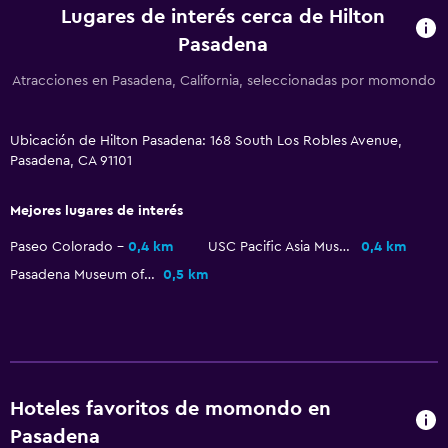
Lugares de interés cerca de Hilton
Estacionamiento y transporte
Pasadena
Carga de vehículos eléctricos
Atracciones en Pasadena, California, seleccionadas por momondo
Estacionamiento
Traslado aeropuerto
Ubicación de Hilton Pasadena: 168 South Los Robles Avenue,
Valet parking
Pasadena, CA 91101
Baño
Mejores lugares de interés
Ducha
Paseo Colorado
0,4 km
USC Pacific Asia Museum
0,4 km
Secador de pelo
Pasadena Museum of California Art
0,5 km
Albornoz
Lavandería
Lavandería
Hoteles favoritos de momondo en
Servicios de lavandería/tintorería
Pasadena