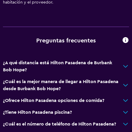
habitación y el proveedor.
Radio
TV de pantalla plana
Sala de estar/TV compartida
TV por cable o vía satélite
Preguntas frecuentes
Canales de pago
TV
¿A qué distancia está Hilton Pasadena de Burbank
Bob Hope?
Comedor
Bar de tapas
¿Cuál es la mejor manera de llegar a Hilton Pasadena
desde Burbank Bob Hope?
Restaurante
Bar/lounge
¿Ofrece Hilton Pasadena opciones de comida?
Tetera/cafetera
¿Tiene Hilton Pasadena piscina?
Nevera
¿Cuál es el número de teléfono de Hilton Pasadena?
Cafetera