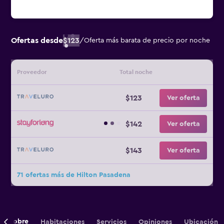
Ofertas desde
$123
/
Oferta más barata de precio por noche
Proveedor
Total noche
$123
Ver oferta
$142
Ver oferta
$143
Ver oferta
71 ofertas más de Hilton Pasadena
Sobre
Habitaciones
Servicios
Opiniones
Ubicación