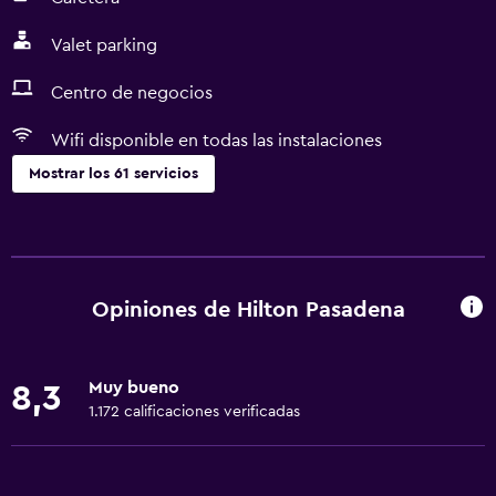
Valet parking
Centro de negocios
Wifi disponible en todas las instalaciones
Mostrar los 61 servicios
Servicios y facilidades
Salas de conferencia
Cajero automático/banco
Opiniones de Hilton Pasadena
Centro de negocios
Renta de autos
Muy bueno
8,3
Servicio de despertador
1.172 calificaciones verificadas
Servicio de conserjería
Caja fuerte