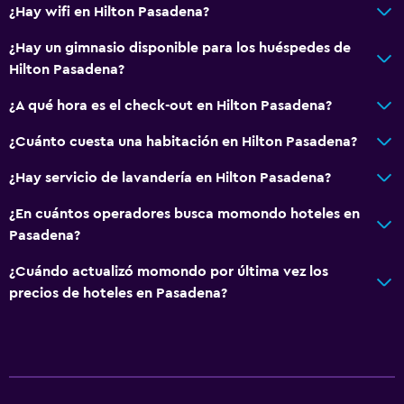
¿Hay wifi en Hilton Pasadena?
Accesibilidad y adecuación
¿Hay un gimnasio disponible para los huéspedes de
Accesibilidad
Hilton Pasadena?
Ascensor
¿A qué hora es el check-out en Hilton Pasadena?
Hipoalergénico
¿Cuánto cuesta una habitación en Hilton Pasadena?
Almohada hipoalergénica
¿Hay servicio de lavandería en Hilton Pasadena?
Para no fumadores
¿En cuántos operadores busca momondo hoteles en
General
Pasadena?
Habitaciones familiares
¿Cuándo actualizó momondo por última vez los
Zona de estar
precios de hoteles en Pasadena?
Posibilidad de habitaciones conectadas
Teléfono
Cortina