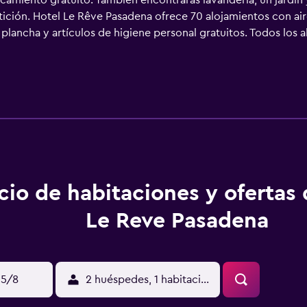
camiento gratuito. También encontrarás lavandería, un jardín
etición. Hotel Le Rêve Pasadena ofrece 70 alojamientos con ai
 plancha y artículos de higiene personal gratuitos. Todos los 
lla plana de 42 pulgadas con canales por cable. Los baños es
ueden navegar por la web gracias a nuestro acceso a Internet w
llamadas locales gratuitas (pueden existir restricciones). Es 
impieza todos los días. Los servicios de ocio y esparcimiento 
car las actividades de ocio y esparcimiento que se indican más
ique un recargo).
cio de habitaciones y ofertas
Le Reve Pasadena
15/8
2 huéspedes, 1 habitación