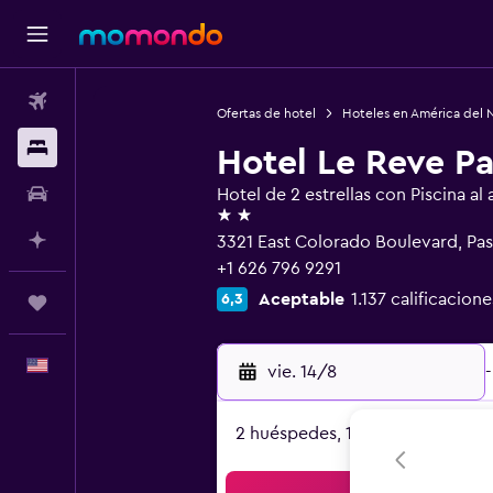
Vuelos
Ofertas de hotel
Hoteles en América del 
Alojamientos
Hotel Le Reve P
Autos
Hotel de 2 estrellas con Piscina al a
2 estrellas
Planifica con IA
3321 East Colorado Boulevard, Pa
+1 626 796 9291
Aceptable
1.137 calificacione
6,3
Trips
Español
vie. 14/8
-
2 huéspedes, 1 habitación