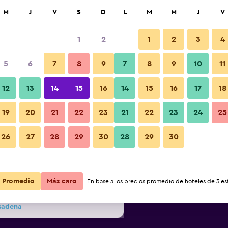
car
M
J
V
S
D
L
M
M
J
V
1
2
1
2
3
4
s barata de precio por noche
5
6
7
8
9
7
8
9
10
11
Patio
r
Total noche
12
13
14
15
16
14
15
16
17
18
19
20
21
22
23
21
22
23
24
25
$70
Ver oferta
Fotos
26
27
28
29
30
28
29
30
$77
Ver oferta
$82
Ver oferta
Promedio
Más caro
En base a los precios promedio de hoteles de 3 est
asadena