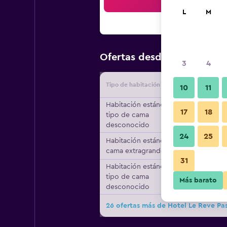
Bus
L
M
$70
Ofertas desde
/
Oferta má
3
4
Tipo de habitación
Proveedo
10
11
Habitación estándar,
17
18
tipo de cama
desconocido
24
25
Habitación estándar, 1
cama extragrande
31
Habitación estándar,
tipo de cama
Más barato
desconocido
26 ofertas más de Hotel Le Reve P