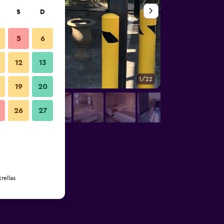
S
D
5
6
12
13
1/22
Baño
19
20
26
27
rellas