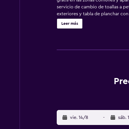
gratis en las zonas comunes y apar
servicio de cambio de toallas a p
exteriores y tabla de planchar con
Se ofrece una televisión de panta
Leer más
ducha tipo lluvia. Los huéspedes p
de negocios incluyen teléfono con 
de sábanas. Se ofrece servicio de l
libre y gimnasio. Se pueden practi
alojamiento (es posible que se apl
Pre
vie. 14/8
-
sáb. 