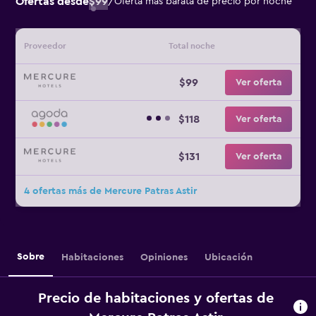
Ofertas desde
$99
/
Oferta más barata de precio por noche
Proveedor
Total noche
$99
Ver oferta
$118
Ver oferta
$131
Ver oferta
4 ofertas más de Mercure Patras Astir
Sobre
Habitaciones
Opiniones
Ubicación
Precio de habitaciones y ofertas de