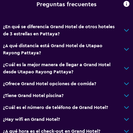
Solo adultos
Preguntas frecuentes
Ascensor
Ascensor disponible
¿En qué se diferencia Grand Hotel de otros hoteles
Plantas superiores accesibles por ascensor
de 3 estrellas en Pattaya?
Plantas superiores accesibles por escaleras
¿A qué distancia está Grand Hotel de Utapao
Áreas designadas para fumadores
Rayong Pattaya?
Baño
¿Cuál es la mejor manera de llegar a Grand Hotel
desde Utapao Rayong Pattaya?
Ducha
Gorro de baño
¿Ofrece Grand Hotel opciones de comida?
Tina de baño
¿Tiene Grand Hotel piscina?
Secador de pelo
¿Cuál es el número de teléfono de Grand Hotel?
Papel higiénico
¿Hay wifi en Grand Hotel?
Baño privado
¿A qué hora es el check-out en Grand Hotel?