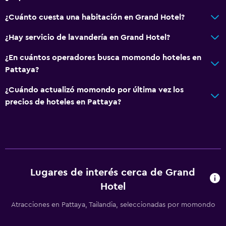
Comedor
¿Cuánto cuesta una habitación en Grand Hotel?
Tetera eléctrica
¿Hay servicio de lavandería en Grand Hotel?
Minibar
Restaurante
¿En cuántos operadores busca momondo hoteles en
Pattaya?
Nevera
Cafetera
¿Cuándo actualizó momondo por última vez los
precios de hoteles en Pattaya?
Salud y seguridad
Limpieza diaria
Botiquín de primeros auxilios
Cámaras CCTV en zonas comunes
Lugares de interés cerca de Grand
Cámaras CCTV en el exterior
Hotel
Caja fuerte
Atracciones en Pattaya, Tailandia, seleccionadas por momondo