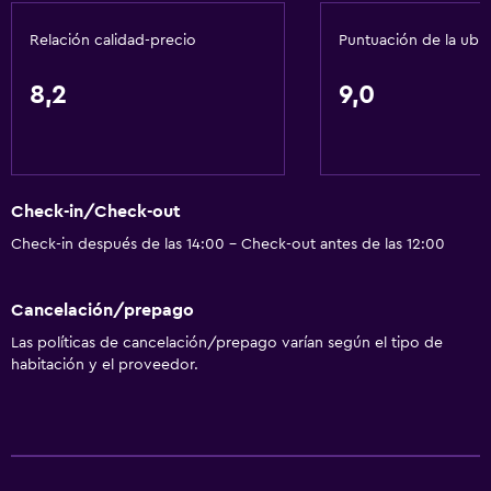
Papeleras
Relación calidad-precio
Puntuación de la ubi
General
8,2
9,0
Vista al mar
Pantuflas
Sofá
Check-in/Check-out
Teléfono
Check-in después de las 14:00 - Check-out antes de las 12:00
Alfombrado
Vista a la montaña
Cancelación/prepago
Vista a la ciudad
Las políticas de cancelación/prepago varían según el tipo de
Espacio de almacenamiento
habitación y el proveedor.
Accesibilidad y adecuación
Unidad ubicada en la planta baja