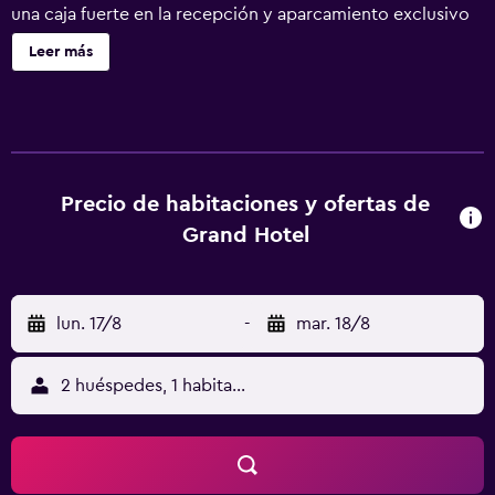
una caja fuerte en la recepción y aparcamiento exclusivo
para motocicletas. Grand Hotel ofrece 80 alojamientos
Leer más
con aire acondicionado, minibar y botella de agua
gratuita. Se ofrece frigorífico y cafetera y tetera. Los
baños están equipados con ducha con cabezal de ducha
tipo lluvia, artículos de higiene personal gratuitos y
secador de pelo. Los huéspedes pueden navegar por la
web gracias a nuestro acceso a Internet wifi gratis. Se
Precio de habitaciones y ofertas de
ofrece televisión por satélite. Se ofrece servicio de
Grand Hotel
limpieza todos los días. Se pueden practicar las
actividades de ocio y esparcimiento que se indican más
abajo en las instalaciones o cerca del alojamiento (es
lun. 17/8
-
mar. 18/8
posible que se aplique un recargo).
2 huéspedes, 1 habitación