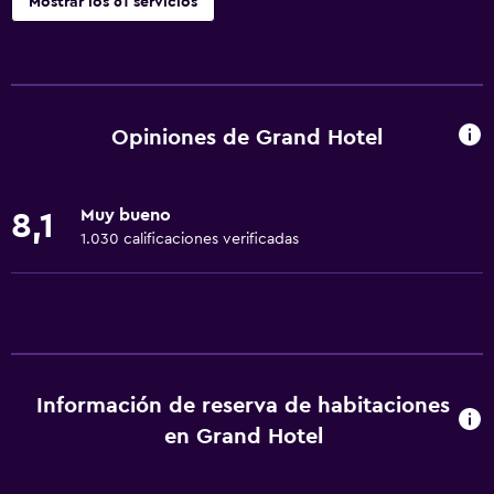
Mostrar los 61 servicios
Servicios básicos
Wifi gratis
Wifi disponible en todas las instalaciones
Opiniones de Grand Hotel
Internet
Toallas
Muy bueno
8,1
Ventilador
1.030 calificaciones verificadas
Extinguidor
Artículos de aseo gratis
Champú
Alarma de humo
Información de reserva de habitaciones
Adaptador
en Grand Hotel
Gel de ducha
Aire acondicionado