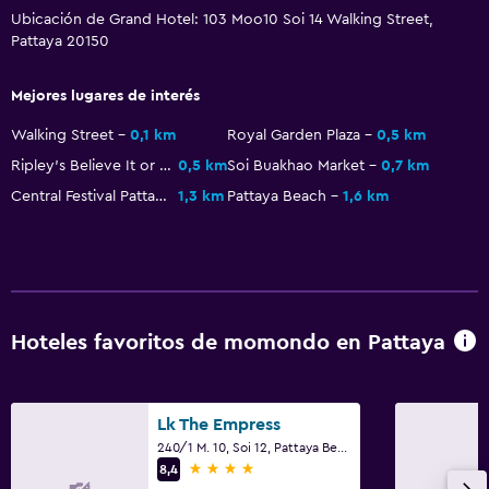
Servicios y facilidades
Ubicación de Grand Hotel: 103 Moo10 Soi 14 Walking Street,
Servicio de despertador
Pattaya 20150
Servicio de habitaciones
Mejores lugares de interés
Acceso con llave
Walking Street
0,1 km
Royal Garden Plaza
0,5 km
Botella de agua
Ripley's Believe It or Not! Museum
0,5 km
Soi Buakhao Market
0,7 km
Recepción 24 horas
Central Festival Pattaya Beach
1,3 km
Pattaya Beach
1,6 km
Sistema de entretenimiento
TV de pantalla plana
TV por cable o vía satélite
TV
Hoteles favoritos de momondo en Pattaya
Lavandería
Lk The Empress
Lavandería
240/1 M. 10, Soi 12, Pattaya Beach Road, Pattaya
4 estrellas
8,4
Servicio de planchado