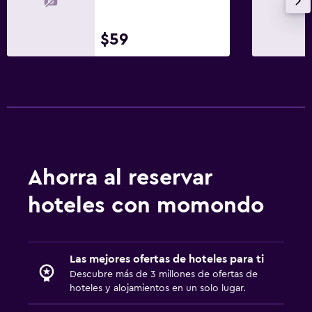
Servicios de lavandería/tintorería
$59
Aire libre
Terraza/patio
Terraza
Habitación
Enchufe cerca de la cama
Ahorra al reservar
Armario o clóset
hoteles con momondo
Zona de trabajo
Escritorio
Las mejores ofertas de hoteles para ti
Descubre más de 3 millones de ofertas de
Actividades
hoteles y alojamientos en un solo lugar.
Acceso a la playa