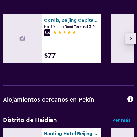
Cordis, Beijing Capital Airport By Langham Hospitality Group
No. 1 Yi Jing Road Terminal 3, Pekín
5 estrellas
8,6
$77
Alojamientos cercanos en Pekín
Distrito de Haidian
Ver más
Hanting Hotel Beijing West Railway Station North Square