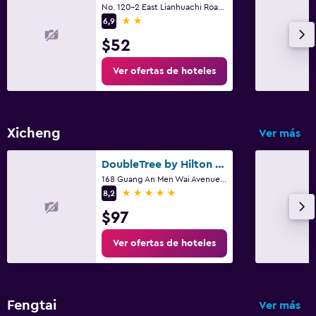
No. 120-2 East Lianhuachi Road, Pekín
2 estrellas
6,9
$52
Ver ofertas de hoteles
Xicheng
Ver más
DoubleTree by Hilton Beijing
168 Guang An Men Wai Avenue., Pekín
5 estrellas
8,2
$97
Ver ofertas de hoteles
Fengtai
Ver más