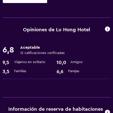
Servicios y facilidades
Servicio de habitaciones
Check-out exprés
Opiniones de Lu Hong Hotel
Servicios básicos
Aceptable
6,8
Wifi gratis
12 calificaciones verificadas
Aire acondicionado
9,5
10,0
Viajeros en solitario
Amigos
Accesibilidad y adecuación
3,5
6,6
Familias
Parejas
Ascensor
Lavandería
Servicios de lavandería/tintorería
Información de reserva de habitaciones