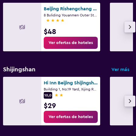
Beijing Rishengchang Hotel
8 Buliding Youanmen Outer Street, Pekín
4 estrellas
$48
Ver ofertas de hoteles
Shijingshan
Ver más
Hi Inn Beijing Shijingshan Pingguo Yuan Metro Station
Building 1, No.19 Yard, Xijing Road, Pekín
2 estrellas
10,0
$29
Ver ofertas de hoteles