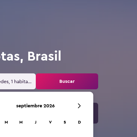
as, Brasil
Buscar
des, 1 habitación
septiembre 2026
M
M
J
V
S
D