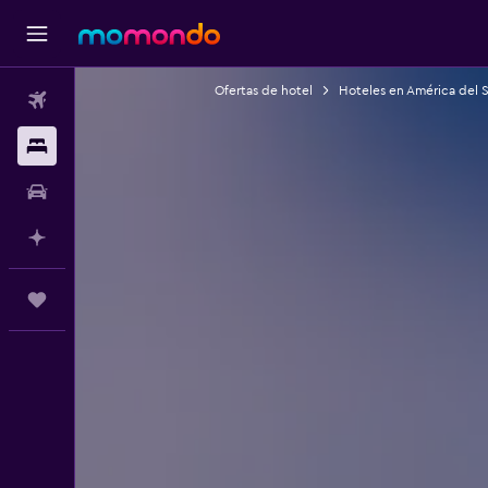
Ofertas de hotel
Hoteles en América del 
Vuelos
Alojamientos
Autos
Planifica con IA
Trips