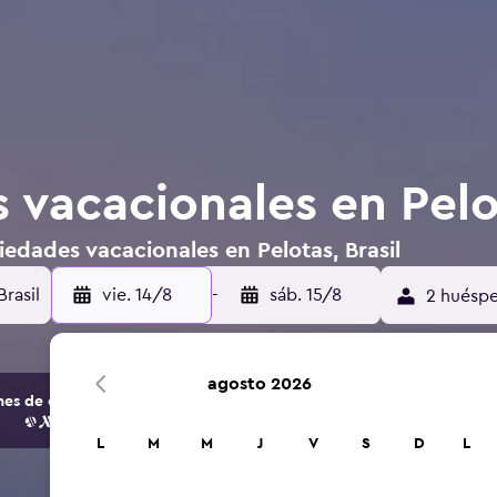
vacacionales en Pelot
edades vacacionales en Pelotas, Brasil
vie. 14/8
-
sáb. 15/8
2 huéspe
agosto 2026
s de opciones de hoteles y alojamientos.
L
M
M
J
V
S
D
L