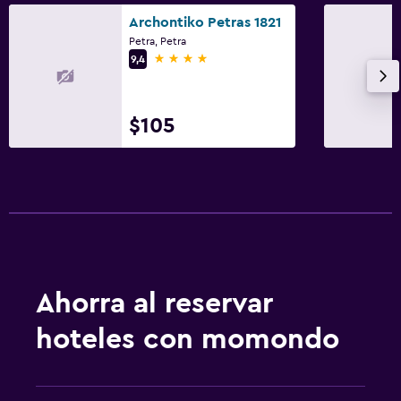
Archontiko Petras 1821
Petra, Petra
4 estrellas
9,4
$105
Ahorra al reservar
hoteles con momondo