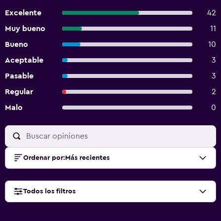
Excelente
42
Muy bueno
11
Bueno
10
Aceptable
3
Pasable
3
Regular
2
Malo
0
Ordenar por
:
Más recientes
Todos los filtros