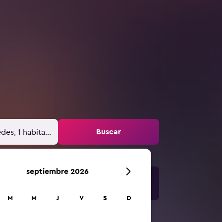
Buscar
des, 1 habitación
septiembre 2026
M
M
J
V
S
D