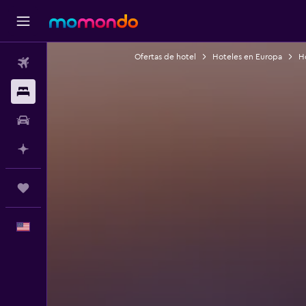
Ofertas de hotel
Hoteles en Europa
Ho
Vuelos
Alojamientos
Autos
Planifica con IA
Trips
Español