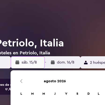
etriolo, Italia
eles en Petriolo, Italia
sáb. 15/8
-
dom. 16/8
2 huéspe
agosto 2026
s de opciones de hoteles y alojamientos.
L
M
M
J
V
S
D
L