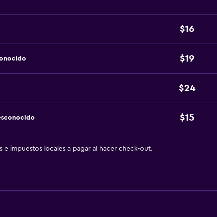
$16
$19
conocido
$24
$15
esconocido
as e impuestos locales a pagar al hacer check-out.