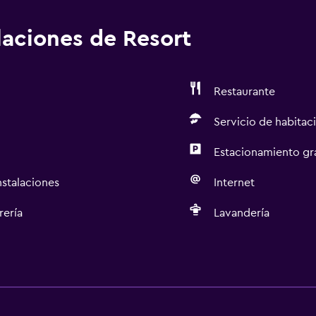
alaciones de Resort
Restaurante
Servicio de habitac
Estacionamiento gr
nstalaciones
Internet
rería
Lavandería
Estacionamiento y tran
Traslado al aeropuerto g
aciones
Estacionamiento gratuit