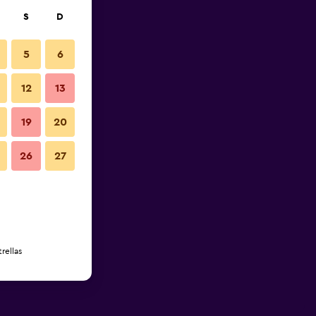
S
D
5
6
12
13
19
20
26
27
rellas