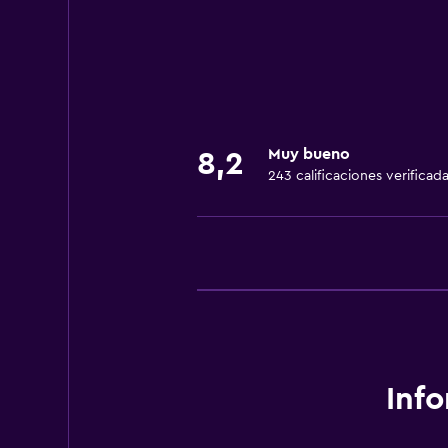
Internet
Accesibilidad y adecuación
Habitaciones para no fumadores d
Áreas designadas para fumadores
Muy bueno
8,2
243 calificaciones verificad
Comedor
Restaurante
Bar/lounge
Aire libre
Jardín
Inf
Salud y seguridad
Limpieza diaria