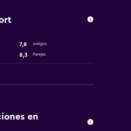
ort
tintorería
7,8
Amigos
8,3
Parejas
nto
ciones en