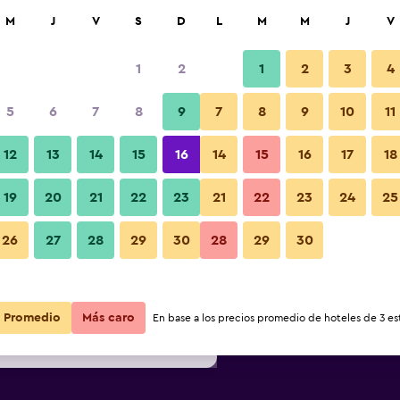
car
M
J
V
S
D
L
M
M
J
V
1
2
1
2
3
4
 barata de precio por noche
5
6
7
8
9
7
8
9
10
11
r
Total noche
12
13
14
15
16
14
15
16
17
18
19
20
21
22
23
21
22
23
24
25
$15
Ver oferta
26
27
28
29
30
28
29
30
$16
Ver oferta
$19
Ver oferta
Promedio
Más caro
En base a los precios promedio de hoteles de 3 est