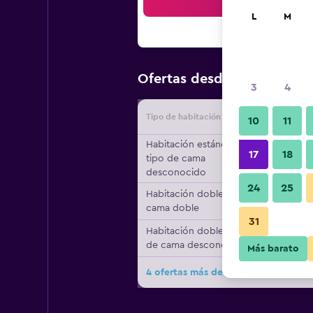
Bus
L
M
$15
Ofertas desde
/
Oferta más
3
4
Tipo de habitación
Proveedo
10
11
Habitación estándar,
17
18
tipo de cama
desconocido
24
25
Habitación doble, 1
cama doble
31
Habitación doble, tipo
de cama desconocido
Más barato
4 ofertas más de The State Resort