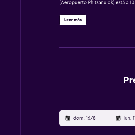
(Aeropuerto Phitsanulok) está a 10
Leer más
Pr
dom. 16/8
-
lun. 