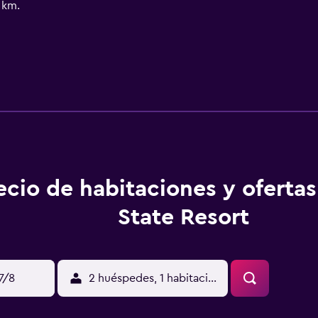
 km.
ecio de habitaciones y oferta
State Resort
17/8
2 huéspedes, 1 habitación