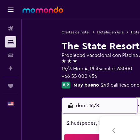
Vuelos
Ofertas de hotel
Hoteles en Asia
Hotel
Alojamientos
The State Resort
Autos
Propiedad vacacional con Piscina al
3 estrellas
Planifica con IA
16/3 Moo 4, Phitsanulok 65000
+66 55 000 456
Muy bueno
243 calificacione
8,2
Trips
Español
dom. 16/8
-
2 huéspedes, 1 habitación