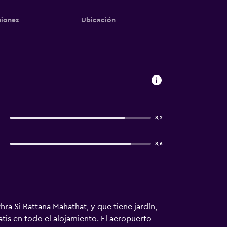
iones
Ubicación
8,2
8,6
ra Si Rattana Mahathat, y que tiene jardín,
gratis en todo el alojamiento. El aeropuerto