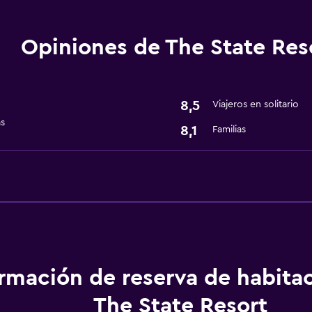
Opiniones de The State Res
Lavandería
isponibles
Lavandería
Servicios de lavandería/
8,5
Viajeros en solitario
as
8,1
Familias
General
Habitaciones familiares
Espacio de almacenamie
Actividades
Pesca
ormación de reserva de habita
Servicios y facilidades
The State Resort
Servicio de habitaciones