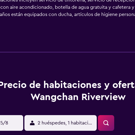
laciones incluyen servicio de tintorería, servicio de recepci
con aire acondicionado, botella de agua gratuita y cafetera y 
años están equipados con ducha, artículos de higiene persona
t wifi gratis. Se ofrece servicio de limpieza todos los días.
Precio de habitaciones y ofer
Wangchan Riverview
15/8
2 huéspedes, 1 habitación