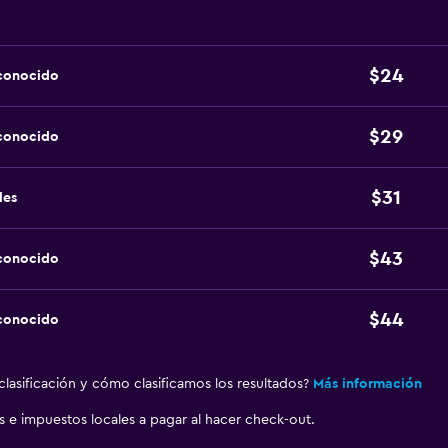
$24
sconocido
$29
sconocido
$31
les
$43
sconocido
$44
sconocido
lasificación y cómo clasificamos los resultados?
Más información
as e impuestos locales a pagar al hacer check-out.