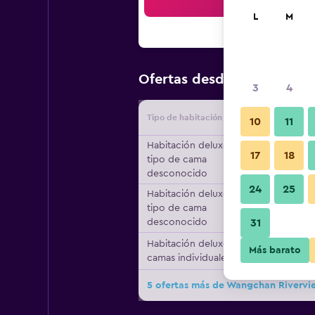
Bus
L
M
$24
Ofertas desde
/
Oferta má
3
4
Tipo de habitación
Proveedo
10
11
Habitación deluxe,
17
18
tipo de cama
desconocido
24
25
Habitación deluxe,
tipo de cama
desconocido
31
Habitación deluxe, 2
Más barato
camas individuales
5 ofertas más de Wangchan Rivervi