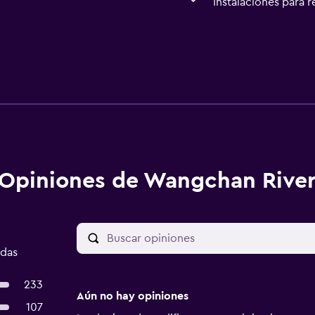
Instalaciones para 
Opiniones de Wangchan Rive
adas
233
Aún no hay opiniones
107