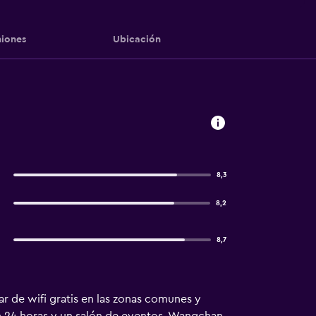
iones
Ubicación
8,3
8,2
8,7
ar de wifi gratis en las zonas comunes y