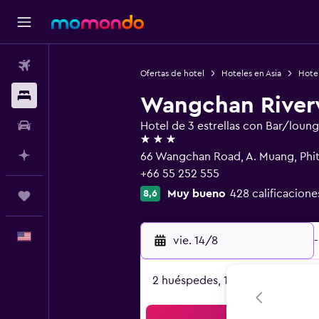
Vuelos
Ofertas de hotel
Hoteles en Asia
Hotel
Alojamientos
Wangchan River
Autos
Hotel de 3 estrellas con Bar/loun
3 estrellas
Planifica con IA
66 Wangchan Road, A. Muang, Phi
+66 55 252 555
Muy bueno
428 calificacione
8,6
Trips
Español
vie. 14/8
-
2 huéspedes, 1 habitación