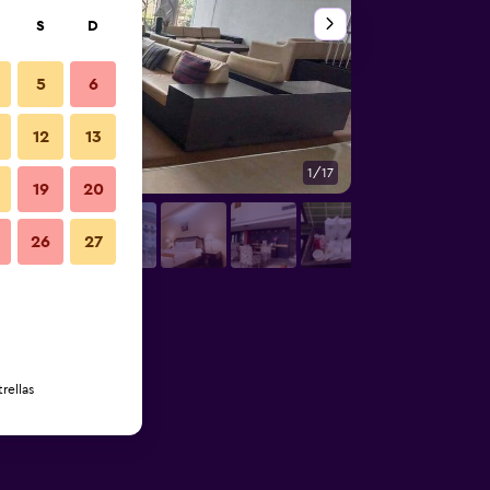
S
D
5
6
12
13
1/17
Vista del exterior
19
20
26
27
rellas