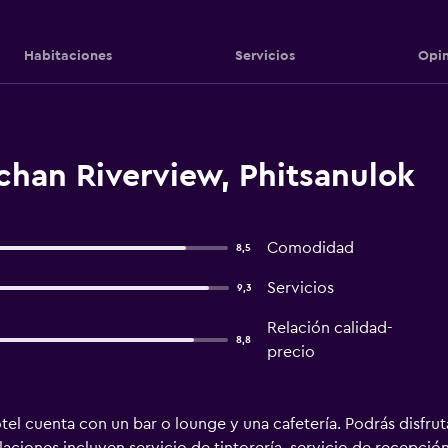
Habitaciones
Servicios
Opin
han Riverview, Phitsanulok
Comodidad
8,5
Servicios
9,3
Relación calidad-
8,8
precio
el cuenta con un bar o lounge y una cafetería. Podrás disfrut