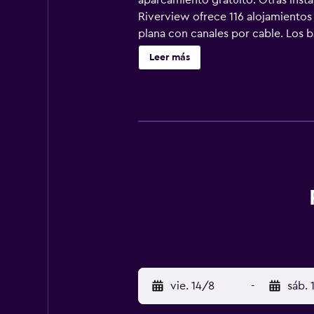
aparcamiento gratuito. Otras insta
Riverview ofrece 116 alojamientos 
plana con canales por cable. Los b
Phitsanulok ofrece acceso a Interne
Leer más
vie. 14/8
-
sáb. 