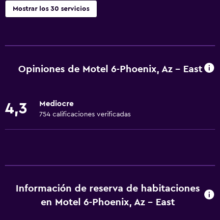
Mostrar los 30 servicios
Accesibilidad y adecuación
Habitaciones para no fumadores disponibles
Unidad accesible para personas en silla de ruedas
Opiniones de Motel 6-Phoenix, Az - East
Mascotas permitidas bajo consulta (pueden aplicar cargos
extra)
Mediocre
4,3
Accesibilidad
754 calificaciones verificadas
Ducha adaptada para silla de ruedas
Estacionamiento accesible
Tina de baño adaptada
Áreas designadas para fumadores
Información de reserva de habitaciones
Baño
en Motel 6-Phoenix, Az - East
Tina de baño