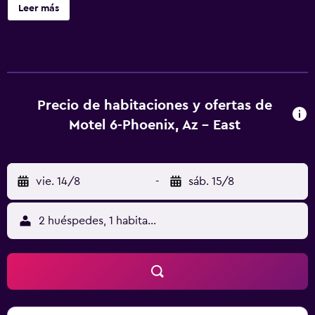
una máquina expendedora. Se ofrece un servicio de
Leer más
limpieza a petición. Motel 6 Phoenix East ofrece 81
alojamientos, con acceso por pasillos exteriores y cafetera
y tetera. Se ofrece televisión por cable. Los baños están
equipados con ducha y bañera combinadas. Los
huéspedes pueden navegar por la web gracias a nuestro
acceso a Internet wifi gratis. Los servicios para las
Precio de habitaciones y ofertas de
personas de negocios incluyen teléfono con llamadas
Motel 6-Phoenix, Az - East
locales gratuitas (pueden existir restricciones). Se ofrece
servicio de limpieza a petición.
vie. 14/8
-
sáb. 15/8
2 huéspedes, 1 habitación