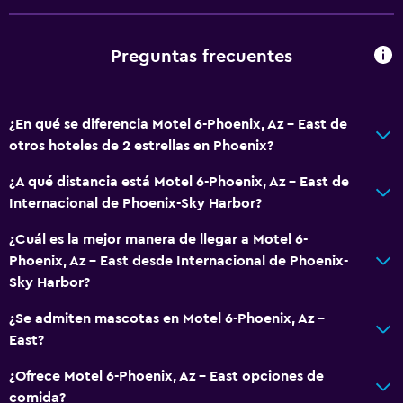
Máquina expendedora (botanas)
Bar de tapas
Preguntas frecuentes
Estacionamiento y transporte
Estacionamiento gratuito
¿En qué se diferencia Motel 6-Phoenix, Az - East de
Estacionamiento privado
otros hoteles de 2 estrellas en Phoenix?
¿A qué distancia está Motel 6-Phoenix, Az - East de
Sistema de entretenimiento
Internacional de Phoenix-Sky Harbor?
TV por cable o vía satélite
¿Cuál es la mejor manera de llegar a Motel 6-
TV
Phoenix, Az - East desde Internacional de Phoenix-
Sky Harbor?
General
¿Se admiten mascotas en Motel 6-Phoenix, Az -
Teléfono
East?
Posibilidad de habitaciones conectadas
¿Ofrece Motel 6-Phoenix, Az - East opciones de
comida?