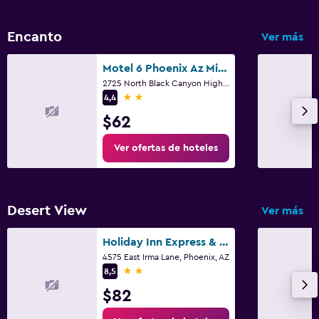
Encanto
Ver más
Motel 6 Phoenix Az Midtown
2725 North Black Canyon Highway, Phoenix, AZ
2 estrellas
4,4
$62
Ver ofertas de hoteles
Desert View
Ver más
Holiday Inn Express & Suites Phoenix North - Scottsdale By IHG
4575 East Irma Lane, Phoenix, AZ
2 estrellas
8,5
$82