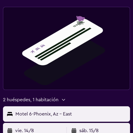
2 huéspedes, 1 habitación
Motel 6-Phoenix, Az - East
vie. 14/8
sáb. 15/8