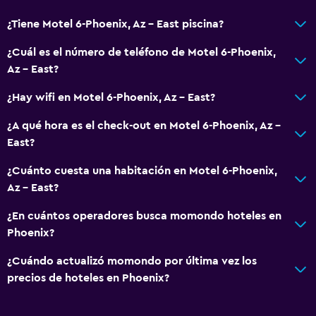
Servicios y facilidades
Servicio de habitaciones
¿Tiene Motel 6-Phoenix, Az - East piscina?
Recepción 24 horas
¿Cuál es el número de teléfono de Motel 6-Phoenix,
Az - East?
Aire libre
¿Hay wifi en Motel 6-Phoenix, Az - East?
Terraza/patio
¿A qué hora es el check-out en Motel 6-Phoenix, Az -
East?
¿Cuánto cuesta una habitación en Motel 6-Phoenix,
Az - East?
¿En cuántos operadores busca momondo hoteles en
Phoenix?
¿Cuándo actualizó momondo por última vez los
precios de hoteles en Phoenix?