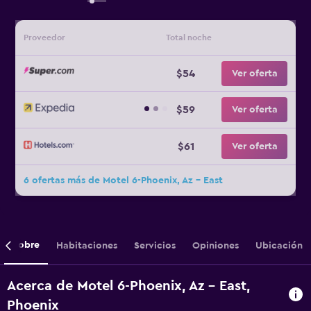
Proveedor
Total noche
$54
Ver oferta
$59
Ver oferta
$61
Ver oferta
6 ofertas más de Motel 6-Phoenix, Az - East
Sobre
Habitaciones
Servicios
Opiniones
Ubicación
Acerca de Motel 6-Phoenix, Az - East,
Phoenix