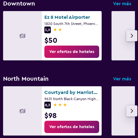
Downtown
Ver más
Ez 8 Motel Airporter
1820 South 7th Street, Phoenix, AZ
2 estrellas
5,9
$50
Ver ofertas de hoteles
North Mountain
Ver más
Courtyard by Marriott Phoenix North
9631 North Black Canyon Highway, Phoenix, AZ
3 estrellas
8,3
$98
Ver ofertas de hoteles