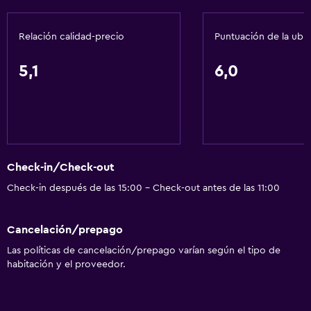
Aseo
Papel higiénico
Relación calidad-precio
Puntuación de la ubi
Ducha
5,1
6,0
Baño privado
Ducha italiana
Servicios básicos
Wifi gratis
Check-in/Check-out
Internet
Check-in después de las 15:00 - Check-out antes de las 11:00
Aire acondicionado
Calefacción
Cancelación/prepago
Las políticas de cancelación/prepago varían según el tipo de
habitación y el proveedor.
Comedor
Cafetera