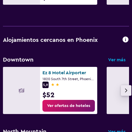
Alojamientos cercanos en Phoenix
Downtown
Ver más
Ez 8 Motel Airporter
1820 South 7th Street, Phoenix, AZ
2 estrellas
5,9
$52
Ver ofertas de hoteles
North Mountain
Ver más