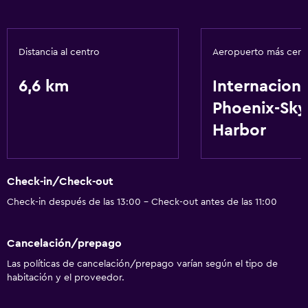
Lavandería
Lavandería
Distancia al centro
Aeropuerto más cer
Servicios de lavandería/tintorería
6,6 km
Internaciona
Phoenix-Sky
Servicios y facilidades
Harbor
Servicio de habitaciones
Check-out exprés
Check-in/Check-out
Servicios básicos
Check-in después de las 13:00 - Check-out antes de las 11:00
Wifi gratis
Aire acondicionado
Cancelación/prepago
Las políticas de cancelación/prepago varían según el tipo de
Estacionamiento y transporte
habitación y el proveedor.
Traslado aeropuerto