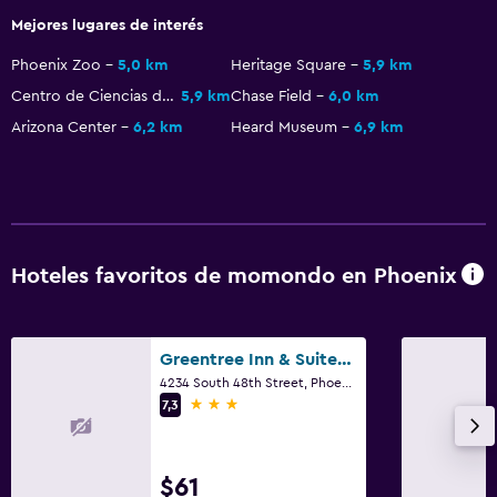
Mejores lugares de interés
Phoenix Zoo
5,0 km
Heritage Square
5,9 km
Centro de Ciencias de Arizona
5,9 km
Chase Field
6,0 km
Arizona Center
6,2 km
Heard Museum
6,9 km
Hoteles favoritos de momondo en Phoenix
Greentree Inn & Suites Phoenix Sky Harbor
4234 South 48th Street, Phoenix, AZ
3 estrellas
7,3
$61