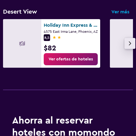
Desert View
Ver más
Holiday Inn Express & Suites Phoenix North - Scottsdale By IHG
4575 East Irma Lane, Phoenix, AZ
2 estrellas
8,5
$82
Ver ofertas de hoteles
Ahorra al reservar
hoteles con momondo