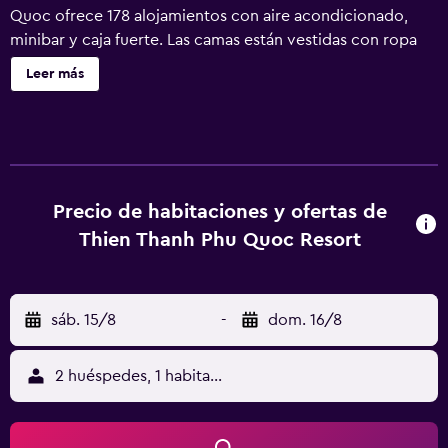
Quoc ofrece 178 alojamientos con aire acondicionado,
minibar y caja fuerte. Las camas están vestidas con ropa
de cama de alta calidad. Se ofrece una Smart TV en todas
Leer más
las habitaciones. Los baños están equipados con ducha y
bañera combinadas con bañera profunda, albornoces,
zapatillas y artículos de higiene personal de diseño. Los
huéspedes pueden navegar por la web gracias a nuestro
acceso a Internet wifi gratis. Los servicios para las
personas de negocios incluyen escritorio y teléfono. Las
Precio de habitaciones y ofertas de
habitaciones también incluyen botella de agua gratuita y
Thien Thanh Phu Quoc Resort
cafetera y tetera. Se ofrece servicio de limpieza todos los
días. En el alojamiento hay piscina al aire libre y piscina
infantil. Otros servicios de ocio y esparcimiento incluyen
sáb. 15/8
-
dom. 16/8
sauna y gimnasio. Se pueden practicar las actividades de
ocio y esparcimiento que se indican más abajo en las
instalaciones o cerca del alojamiento (es posible que se
2 huéspedes, 1 habitación
aplique un recargo).