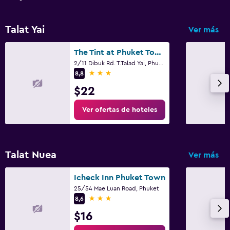
Talat Yai
Ver más
The Tint at Phuket Town Hotel (SHA Plus+)
2/11 Dibuk Rd. T.Talad Yai, Phuket
3 estrellas
8,8
$22
Ver ofertas de hoteles
Talat Nuea
Ver más
Icheck Inn Phuket Town
25/54 Mae Luan Road, Phuket
3 estrellas
8,6
$16