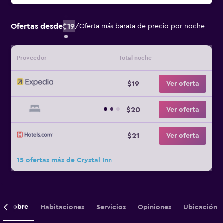
Ofertas desde
$19
/
Oferta más barata de precio por noche
Proveedor
Total noche
$19
Ver oferta
$20
Ver oferta
$21
Ver oferta
15 ofertas más de Crystal Inn
Sobre
Habitaciones
Servicios
Opiniones
Ubicación