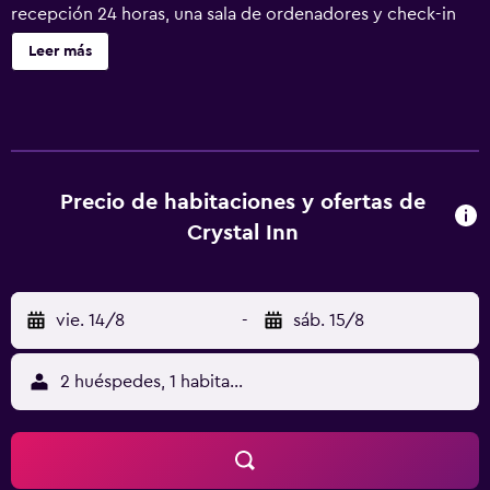
recepción 24 horas, una sala de ordenadores y check-in
exprés. Crystal Inn Phuket ofrece 54 alojamientos con aire
Leer más
acondicionado, minibar y caja fuerte. Se ofrece televisión
por cable. Los baños están equipados con ducha y
artículos de higiene personal gratuitos. Los huéspedes
pueden navegar por la web gracias a nuestro acceso a
Internet wifi gratis. Los servicios para las personas de
negocios incluyen escritorio y teléfono. Se ofrece servicio
Precio de habitaciones y ofertas de
de limpieza todos los días y es posible solicitar secador de
Crystal Inn
pelo.
vie. 14/8
-
sáb. 15/8
2 huéspedes, 1 habitación