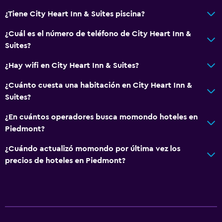
¿Tiene City Heart Inn & Suites piscina?
Sistema de entretenimiento
¿Cuál es el número de teléfono de City Heart Inn &
TV por cable o vía satélite
Suites?
¿Hay wifi en City Heart Inn & Suites?
Baño
Secador de pelo
¿Cuánto cuesta una habitación en City Heart Inn &
Suites?
Lavandería
¿En cuántos operadores busca momondo hoteles en
Plancha y tabla de planchar
Piedmont?
¿Cuándo actualizó momondo por última vez los
Zona de trabajo
precios de hoteles en Piedmont?
Escritorio
Salud y seguridad
Limpieza diaria