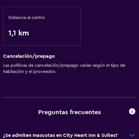
Áreas designadas para fumadores
Distancia al centro
Servicios básicos
1,1 km
Wifi gratis
Calefacción
Aire acondicionado
Cancelación/prepago
Artículos de aseo gratis
Las políticas de cancelación/prepago varían según el tipo de
habitación y el proveedor.
Cocina
Microondas
Nevera
Cocineta
Preguntas frecuentes
Piscina y spa
¿Se admiten mascotas en City Heart Inn & Suites?
Bañera de hidromasaje