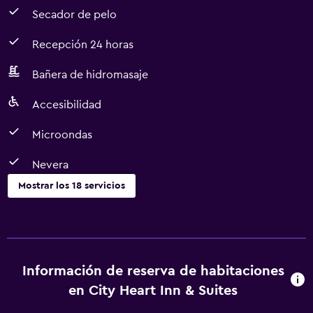
Secador de pelo
Recepción 24 horas
Bañera de hidromasaje
Accesibilidad
Microondas
Nevera
Mostrar los 18 servicios
Accesibilidad y adecuación
Habitaciones para no fumadores disponibles
Mascotas permitidas bajo consulta (pueden aplicar cargos
Información de reserva de habitaciones
extra)
en City Heart Inn & Suites
Accesibilidad