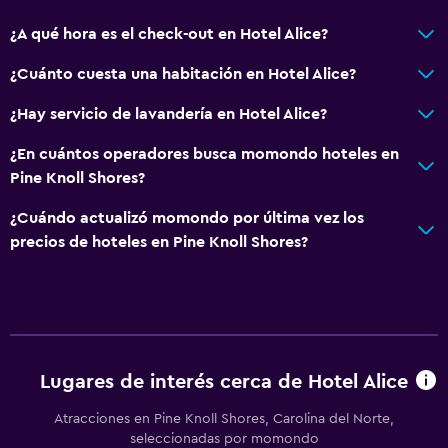
Estacionamiento accesible
¿A qué hora es el check-out en Hotel Alice?
Para no fumadores
Áreas designadas para fumadores
¿Cuánto cuesta una habitación en Hotel Alice?
¿Hay servicio de lavandería en Hotel Alice?
General
¿En cuántos operadores busca momondo hoteles en
Habitaciones familiares
Pine Knoll Shores?
Zona de estar
¿Cuándo actualizó momondo por última vez los
Posibilidad de habitaciones conectadas
precios de hoteles en Pine Knoll Shores?
Teléfono
Salud y seguridad
Botiquín de primeros auxilios
Cámaras CCTV en zonas comunes
Lugares de interés cerca de Hotel Alice
Cámaras CCTV en el exterior
Atracciones en Pine Knoll Shores, Carolina del Norte,
seleccionadas por momondo
Seguridad las 24 horas