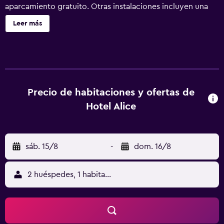
aparcamiento gratuito. Otras instalaciones incluyen una
sala de reuniones, servicio de tintorería y lavandería. Se
Leer más
ofrece un servicio de limpieza a petición. Hotel Alice At
Atlantic Beach ofrece 109 alojamientos con aire
acondicionado, caja fuerte y cafetera y tetera. Estos
alojamientos ofrecen una zona de estar separada. Se
ofrece una televisión LCD con canales por cable. Los
huéspedes pueden utilizar los siguientes servicios
Precio de habitaciones y ofertas de
disponibles en las habitaciones: frigorífico y microondas.
Hotel Alice
Los baños están equipados con bañera o ducha, artículos
de higiene personal gratuitos y secador de pelo. Los
huéspedes pueden navegar por la web gracias a nuestro
sáb. 15/8
-
dom. 16/8
acceso a Internet wifi gratis (velocidad: 25 Mbps o más).
Los servicios para las personas de negocios incluyen
teléfono con llamadas locales gratuitas (pueden existir
2 huéspedes, 1 habitación
restricciones). Se ofrece servicio de limpieza a petición.
Los servicios de ocio y esparcimiento en este hotel
incluyen una piscina al aire libre y gimnasio. Se pueden
practicar las actividades de ocio y esparcimiento que se