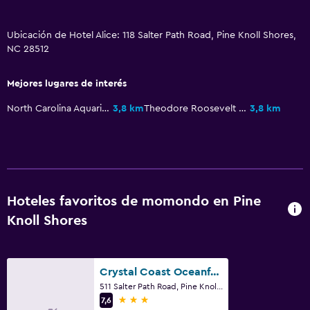
Sistema de entretenimiento
Ubicación de Hotel Alice: 118 Salter Path Road, Pine Knoll Shores,
NC 28512
Sala de estar/TV compartida
TV por cable o vía satélite
Mejores lugares de interés
TV
North Carolina Aquarium at Pine Knoll Shores
3,8 km
Theodore Roosevelt Natural Area
3,8 km
Baño
Secador de pelo
Aseo
Hoteles favoritos de momondo en Pine
Baño privado
Knoll Shores
Aire libre
Terraza/patio
Crystal Coast Oceanfront Hotel
511 Salter Path Road, Pine Knoll Shores, NC
Sillas de playa
3 estrellas
7,6