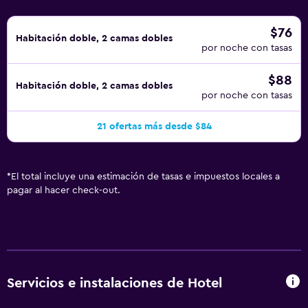
indican más abajo en las instalaciones o cerca del
alojamiento (es posible que se aplique un recargo).
$76
Habitación doble, 2 camas dobles
por noche con tasas
$88
Habitación doble, 2 camas dobles
por noche con tasas
21 ofertas más desde $84
*
El total incluye una estimación de tasas e impuestos locales a
pagar al hacer check-out.
Servicios e instalaciones de Hotel