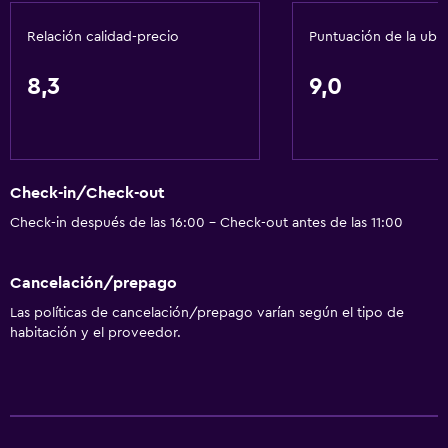
Restaurante
Relación calidad-precio
Puntuación de la ubi
Bar/lounge
Tetera/cafetera
8,3
9,0
Nevera
Cafetera
Actividades
Check-in/Check-out
Tienda de regalos
Check-in después de las 16:00 - Check-out antes de las 11:00
Acceso a la playa
Cancelación/prepago
Bicicletas
Las políticas de cancelación/prepago varían según el tipo de
Juegos de mesa/rompecabezas
habitación y el proveedor.
Golf
Ciclismo
Compras