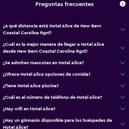
Preguntas frecuentes
Servicios y facilidades
Centro de negocios
Servicio de despertador
¿A qué distancia está Hotel Alice de New Bern
Coastal Carolina Rgnl?
Instalaciones para reuniones
Minimercado en las instalaciones
¿Cuál es la mejor manera de llegar a Hotel Alice
desde New Bern Coastal Carolina Rgnl?
Servicio de habitaciones
Check-out exprés
¿Se admiten mascotas en Hotel Alice?
Recepción 24 horas
¿Ofrece Hotel Alice opciones de comida?
¿Tiene Hotel Alice piscina?
Accesibilidad y adecuación
Mascotas permitidas bajo consulta (pueden aplicar cargos
¿Cuál es el número de teléfono de Hotel Alice?
extra)
¿Hay wifi en Hotel Alice?
Accesibilidad
¿Hay un gimnasio disponible para los huéspedes de
Ascensor
Hotel Alice?