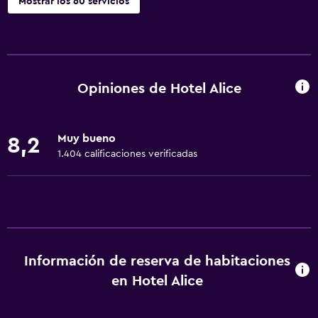
Mostrar los 60 servicios
Servicios básicos
Wifi gratis
Wifi disponible en todas las instalaciones
Opiniones de Hotel Alice
Internet
Extinguidor
Muy bueno
8,2
Artículos de aseo gratis
1.404 calificaciones verificadas
Alarma de humo
Calefacción
Aire acondicionado
Comedor
Información de reserva de habitaciones
Microondas
en Hotel Alice
Bar de tapas