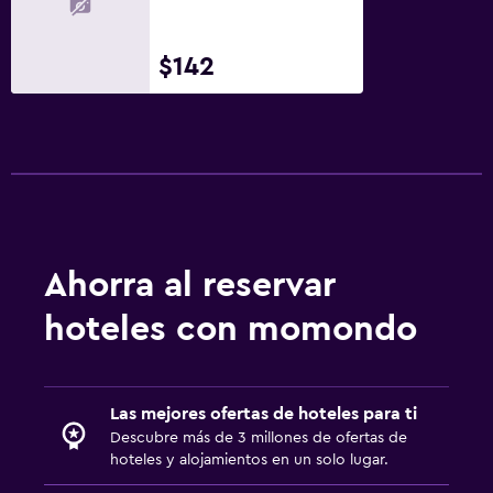
Chimenea exterior
Lavandería
$142
Lavandería
Servicios de lavandería/tintorería
Plancha y tabla de planchar
Estacionamiento y transporte
Estacionamiento gratuito
Ahorra al reservar
Estacionamiento privado
hoteles con momondo
Zona de trabajo
Escritorio
Las mejores ofertas de hoteles para ti
Descubre más de 3 millones de ofertas de
Gimnasio
hoteles y alojamientos en un solo lugar.