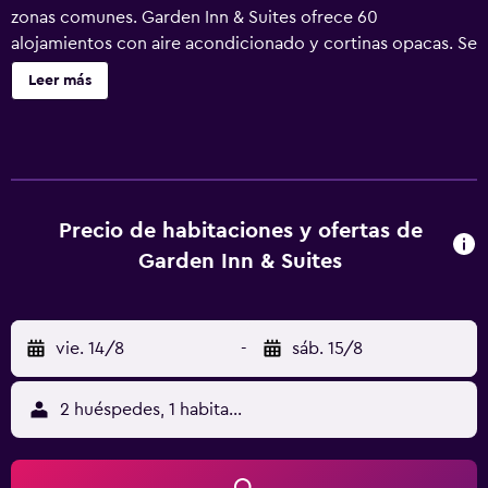
zonas comunes. Garden Inn & Suites ofrece 60
alojamientos con aire acondicionado y cortinas opacas. Se
ofrece televisión por cable. Este hotel en Pine Mountain
Leer más
ofrece acceso a Internet wifi gratis con una velocidad de
25 Mbps o más. Los servicios para las personas de
negocios incluyen teléfono con llamadas locales gratuitas
(pueden existir restricciones). Se ofrece servicio de
limpieza todos los días.
Precio de habitaciones y ofertas de
Garden Inn & Suites
vie. 14/8
-
sáb. 15/8
2 huéspedes, 1 habitación