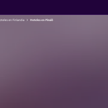
teles en Finlandia
Hoteles en Pinsiö