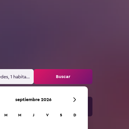
Buscar
des, 1 habitación
septiembre 2026
M
M
J
V
S
D