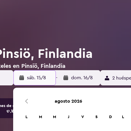
insiö, Finlandia
les en Pinsiö, Finlandia
sáb. 15/8
-
dom. 16/8
2 huéspe
agosto 2026
s de opciones de hoteles y alojamientos.
L
M
M
J
V
S
D
L