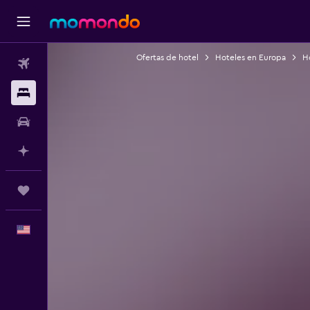
Ofertas de hotel
Hoteles en Europa
Ho
Vuelos
Alojamientos
Autos
Planifica con IA
Trips
Español