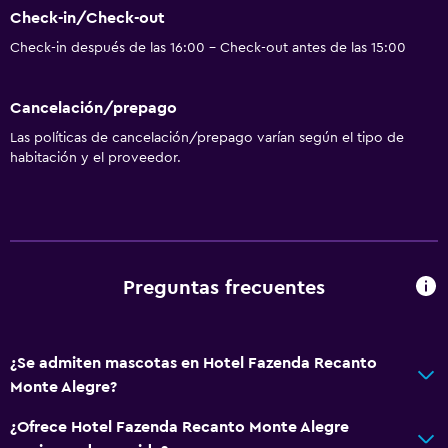
Check-in/Check-out
Karaoke
Check-in después de las 16:00 - Check-out antes de las 15:00
Mesa de billar
Cancelación/prepago
Piscina y spa
Las políticas de cancelación/prepago varían según el tipo de
Piscina en la terraza
habitación y el proveedor.
Piscina climatizada
Piscina (cubierta)
Piscina al aire libre
Sauna
Preguntas frecuentes
Toallas para piscina
Vapor
¿Se admiten mascotas en Hotel Fazenda Recanto
Monte Alegre?
Accesibilidad y adecuación
¿Ofrece Hotel Fazenda Recanto Monte Alegre
Unidad ubicada en la planta baja