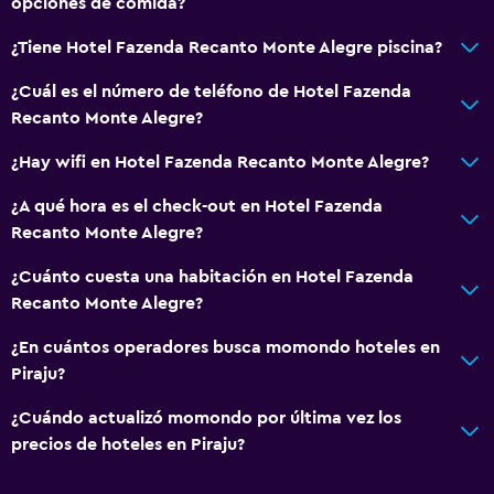
opciones de comida?
Habitaciones para no fumadores disponibles
¿Tiene Hotel Fazenda Recanto Monte Alegre piscina?
Mascotas permitidas bajo consulta (pueden aplicar cargos
extra)
¿Cuál es el número de teléfono de Hotel Fazenda
Estacionamiento accesible
Recanto Monte Alegre?
Almohada sin plumas
¿Hay wifi en Hotel Fazenda Recanto Monte Alegre?
Áreas designadas para fumadores
¿A qué hora es el check-out en Hotel Fazenda
Entrada privada
Recanto Monte Alegre?
¿Cuánto cuesta una habitación en Hotel Fazenda
Aire libre
Recanto Monte Alegre?
Terraza/patio
¿En cuántos operadores busca momondo hoteles en
Sillas de playa
Piraju?
Parrilla
¿Cuándo actualizó momondo por última vez los
Terraza
precios de hoteles en Piraju?
Área de picnic
Jardín