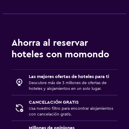
Comedor
Minibar
Menús para dietas especiales (bajo petición)
Ahorra al reservar
Bar de tapas
hoteles con momondo
Restaurante
Bar/lounge
La comida se puede entregar en el alojamiento
Las mejores ofertas de hoteles para ti
Descubre más de 3 millones de ofertas de
General
hoteles y alojamientos en un solo lugar.
Habitaciones familiares
CANCELACIÓN GRATIS
Vista al jardín
Usa nuestro filtro para encontrar alojamientos
con cancelación gratis.
Vista al lago
Vista a punto de interés
Millones de opiniones