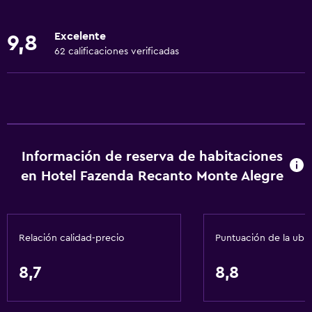
Ropa de cama
Toallas
Excelente
9,8
Ventilador
62 calificaciones verificadas
Extinguidor
Gel de ducha
Aire acondicionado
Papeleras
Información de reserva de habitaciones
en Hotel Fazenda Recanto Monte Alegre
Actividades
Senderismo
Pesca
Relación calidad-precio
Puntuación de la ubi
Juegos de mesa/rompecabezas
Sala de juegos
8,7
8,8
Bingo
Paseos a caballo