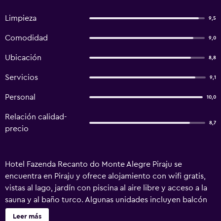
Limpieza
9,5
Comodidad
9,0
Ubicación
8,8
Servicios
9,1
Personal
10,0
Relación calidad-
8,7
precio
Hotel Fazenda Recanto do Monte Alegre Piraju se
encuentra en Piraju y ofrece alojamiento con wifi gratis,
vistas al lago, jardín con piscina al aire libre y acceso a la
sauna y al baño turco. Algunas unidades incluyen balcón
y/o patio con vistas al jardín. En el lodge se puede
Leer más