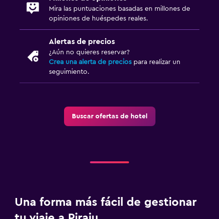
Piso de mosaico/mármol
Mira las puntuaciones basadas en millones de
opiniones de huéspedes reales.
Salud y seguridad
Alertas de precios
Limpieza diaria
¿Aún no quieres reservar?
Crea una alerta de precios
para realizar un
Cámaras CCTV en zonas comunes
seguimiento.
Cámaras CCTV en el exterior
Mosquitera
Caja fuerte
Buscar ofertas de hotel
Baño
Ducha
Aseo
Papel higiénico
Una forma más fácil de gestionar
Baño privado
tu viaje a Piraju