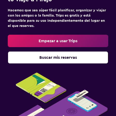
Lavandería
Hacemos que sea súper fácil planificar, organizar y viajar
Lavandería
con los amigos o la familia. Trips es gratis y está
disponible para su uso independientemente del lugar en
Servicio de planchado
el que reserves.
Tendedero
Empezar a usar Trips
Ideal para familias
Piscina (para niños)
Buscar mis reservas
Zona cubierta de juegos
Parque infantil
Sistema de entretenimiento
TV de pantalla plana
TV
Habitación