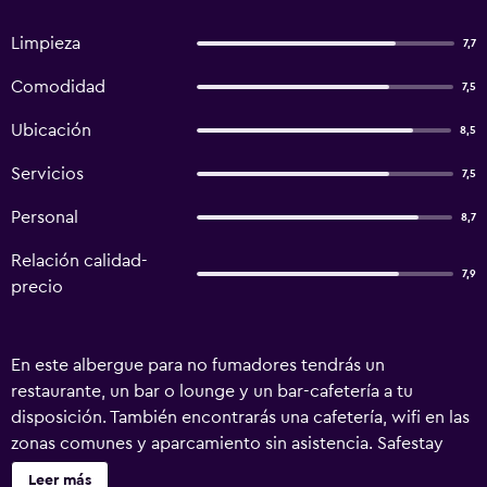
Limpieza
7,7
Comodidad
7,5
Ubicación
8,5
Servicios
7,5
Personal
8,7
Relación calidad-
7,9
precio
En este albergue para no fumadores tendrás un
restaurante, un bar o lounge y un bar-cafetería a tu
disposición. También encontrarás una cafetería, wifi en las
zonas comunes y aparcamiento sin asistencia. Safestay
Pisa Centrale ofrece 194 alojamientos con aire
Leer más