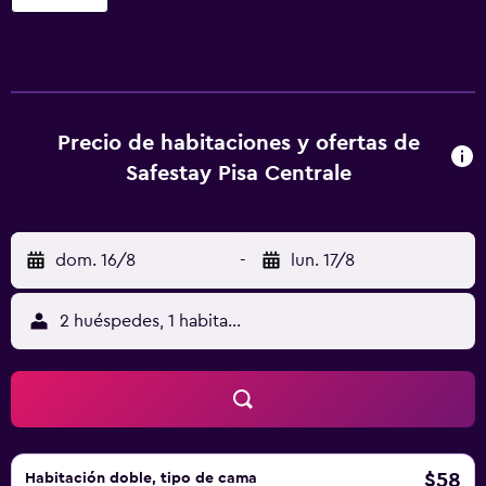
acondicionado. Este albergue en Pisa ofrece acceso a
Internet wifi gratis. Los baños están equipados con ducha.
Se ofrece servicio de limpieza todos los días y es posible
solicitar secador de pelo. Se pueden practicar las
actividades de ocio y esparcimiento que se indican más
abajo en las instalaciones o cerca del alojamiento (es
Precio de habitaciones y ofertas de
posible que se aplique un recargo).
Safestay Pisa Centrale
dom. 16/8
-
lun. 17/8
2 huéspedes, 1 habitación
$58
Habitación doble, tipo de cama