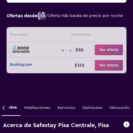
Ofertas desde
$58
/
Oferta más barata de precio por noche
Proveedor
Total noche
$58
Ver oferta
$132
Ver oferta
Sobre
Habitaciones
Servicios
Opiniones
Ubicación
Acerca de Safestay Pisa Centrale, Pisa