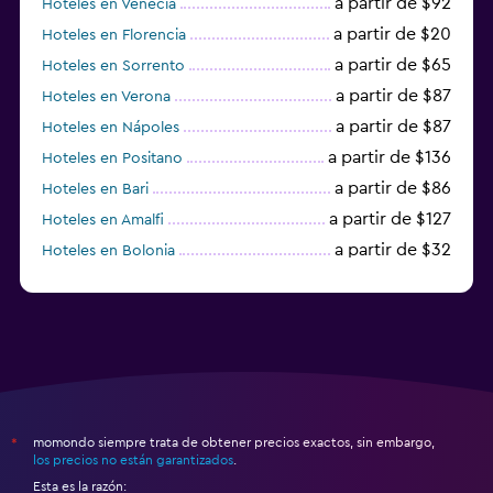
a partir de $92
Hoteles en Venecia
a partir de $20
Hoteles en Florencia
a partir de $65
Hoteles en Sorrento
a partir de $87
Hoteles en Verona
a partir de $87
Hoteles en Nápoles
a partir de $136
Hoteles en Positano
a partir de $86
Hoteles en Bari
a partir de $127
Hoteles en Amalfi
a partir de $32
Hoteles en Bolonia
a partir de $83
Hoteles en Turín
momondo siempre trata de obtener precios exactos, sin embargo,
*
los precios no están garantizados
.
Esta es la razón: