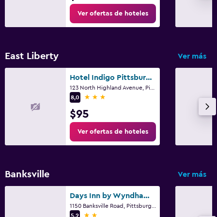
Ver ofertas de hoteles
East Liberty
Ver más
Hotel Indigo Pittsburgh East Liberty By IHG
123 North Highland Avenue, Pittsburgh, PA
3 estrellas
8,0
$95
Ver ofertas de hoteles
Banksville
Ver más
Days Inn by Wyndham Pittsburgh
1150 Banksville Road, Pittsburgh, PA
2 estrellas
5,2