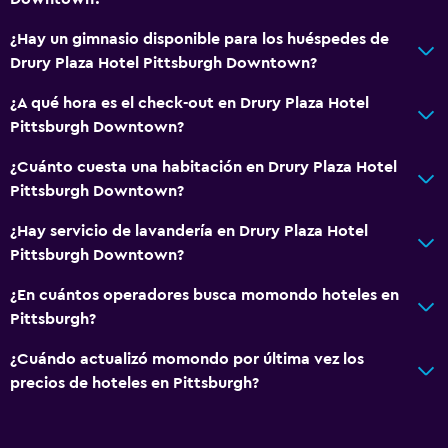
Servicios y facilidades
¿Hay un gimnasio disponible para los huéspedes de
Drury Plaza Hotel Pittsburgh Downtown?
Salas de conferencia
Centro de negocios
¿A qué hora es el check-out en Drury Plaza Hotel
Pittsburgh Downtown?
Servicio de despertador
Instalaciones para reuniones
¿Cuánto cuesta una habitación en Drury Plaza Hotel
Pittsburgh Downtown?
Recepción 24 horas
¿Hay servicio de lavandería en Drury Plaza Hotel
Sistema de entretenimiento
Pittsburgh Downtown?
Radio
¿En cuántos operadores busca momondo hoteles en
TV de pantalla plana
Pittsburgh?
TV por cable o vía satélite
¿Cuándo actualizó momondo por última vez los
TV
precios de hoteles en Pittsburgh?
General