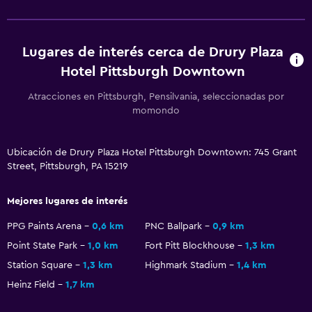
Habitaciones familiares
Zona de estar
Lugares de interés cerca de Drury Plaza
Sofá
Hotel Pittsburgh Downtown
Teléfono
Atracciones en Pittsburgh, Pensilvania, seleccionadas por
momondo
Piscina y spa
Bañera de hidromasaje
Ubicación de Drury Plaza Hotel Pittsburgh Downtown: 745 Grant
Piscina (cubierta)
Street, Pittsburgh, PA 15219
Piscina al aire libre
Mejores lugares de interés
PPG Paints Arena
0,6 km
PNC Ballpark
0,9 km
Estacionamiento y transporte
Point State Park
1,0 km
Fort Pitt Blockhouse
1,3 km
Estacionamiento
Station Square
1,3 km
Highmark Stadium
1,4 km
Valet parking
Heinz Field
1,7 km
Estacionamiento privado