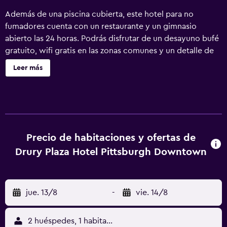
Además de una piscina cubierta, este hotel para no
fumadores cuenta con un restaurante y un gimnasio
abierto las 24 horas. Podrás disfrutar de un desayuno bufé
gratuito, wifi gratis en las zonas comunes y un detalle de
bienvenida gratuito. También encontrarás un bar o lounge,
Leer más
un centro de negocios disponible las 24 horas y una
bañera de hidromasaje. Drury Plaza Hotel Pittsburgh
Downtown ofrece 207 alojamientos con aire
acondicionado, cafetera y tetera y secador de pelo. Las
camas están vestidas con ropa de cama de alta calidad. Se
ofrece una televisión LCD de 49 pulgadas con canales por
Precio de habitaciones y ofertas de
cable. Se ofrece frigorífico y microondas. Este hotel en
Drury Plaza Hotel Pittsburgh Downtown
Pittsburgh ofrece acceso a Internet wifi gratis. Los
servicios para las personas de negocios incluyen
escritorio y teléfono; las llamadas locales y de larga
jue. 13/8
-
vie. 14/8
distancia son gratuitas (pueden existir restricciones). Se
ofrece servicio de limpieza todos los días. En el
alojamiento hay piscina cubierta y bañera de hidromasaje.
2 huéspedes, 1 habitación