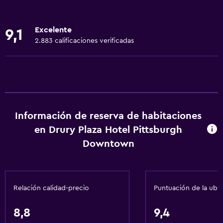
Accesibilidad
Ducha adaptada para silla de ruedas
Excelente
9,1
Ascensor
2.883 calificaciones verificadas
Silla para ducha
Ascensor disponible
Tina de baño adaptada
Para no fumadores
Lavabo bajo
Información de reserva de habitaciones
en Drury Plaza Hotel Pittsburgh
Fregadero bajo
Downtown
Inodoro con barras de apoyo
Plantas superiores accesibles por ascensor
Relación calidad-precio
Puntuación de la ubi
Servicios básicos
Wifi gratis
8,8
9,4
Wifi disponible en todas las instalaciones