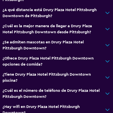
Inodoro con cisterna alta
¿A qué distancia está Drury Plaza Hotel Pittsburgh
Tina de baño
Downtown de Pittsburgh?
Secador de pelo
¿Cuál es la mejor manera de llegar a Drury Plaza
Aseo
Hotel Pittsburgh Downtown desde Pittsburgh?
Papel higiénico
¿Se admiten mascotas en Drury Plaza Hotel
Baño privado
Pittsburgh Downtown?
Ducha italiana
¿Ofrece Drury Plaza Hotel Pittsburgh Downtown
opciones de comida?
Comedor
¿Tiene Drury Plaza Hotel Pittsburgh Downtown
Microondas
piscina?
Restaurante
¿Cuál es el número de teléfono de Drury Plaza Hotel
Bar/lounge
Pittsburgh Downtown?
Nevera
¿Hay wifi en Drury Plaza Hotel Pittsburgh
Cafetera
Downtown?