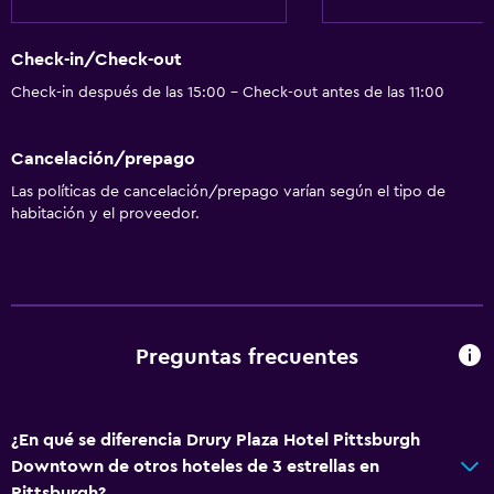
Internet
Check-in/Check-out
Ropa de cama
Check-in después de las 15:00 - Check-out antes de las 11:00
Toallas
Artículos de aseo gratis
Cancelación/prepago
Champú
Las políticas de cancelación/prepago varían según el tipo de
Alarma de humo
habitación y el proveedor.
Calefacción
Gel de ducha
Aire acondicionado
Papeleras
Preguntas frecuentes
Acondicionador
¿En qué se diferencia Drury Plaza Hotel Pittsburgh
Baño
Downtown de otros hoteles de 3 estrellas en
Inodoro adaptado
Pittsburgh?