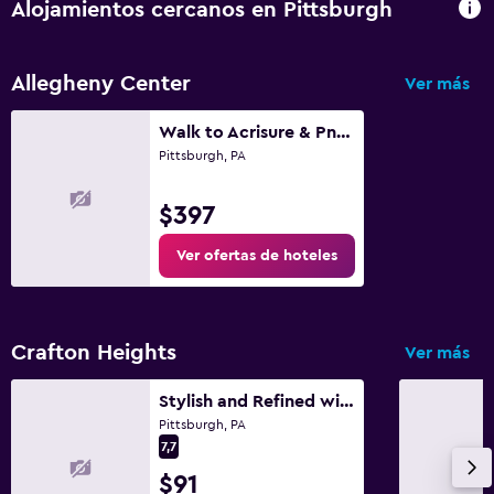
Zona de trabajo
Alojamientos cercanos en Pittsburgh
Escritorio
Allegheny Center
Ver más
Ideal para familias
Walk to Acrisure & Pnc Stadiums from Cozy 1br. Apartment in Excellent Pittsburgh
Cuna/cama nido disponibles
Pittsburgh, PA
Gimnasio
$397
Gimnasio
Ver ofertas de hoteles
Crafton Heights
Ver más
Stylish and Refined with Easy City Access
Pittsburgh, PA
7,7
$91