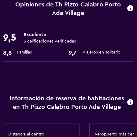
Cambio de divisas
Opiniones de Th Pizzo Calabro Porto
Recepción 24 horas
Ada Village
Aire libre
Excelente
9,5
Playa privada
5 calificaciones verificadas
8,8
9,7
Familias
Viajeros en solitario
Comedor
Restaurante
General
Espacio de almacenamiento
Información de reserva de habitaciones
en Th Pizzo Calabro Porto Ada Village
Salud y seguridad
Caja fuerte
Distancia al centro
Aeropuerto más cer
Ideal para familias