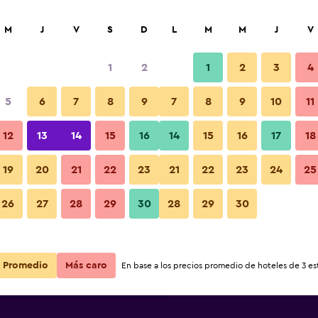
car
M
J
V
S
D
L
M
M
J
V
1
2
1
2
3
4
ás barata de precio por noche
5
6
7
8
9
7
8
9
10
11
Lounge
r
Total noche
12
13
14
15
16
14
15
16
17
18
$101
Ver oferta
19
20
21
22
23
21
22
23
24
25
Fotos
26
27
28
29
30
28
29
30
$111
Ver oferta
$112
Ver oferta
Promedio
Más caro
En base a los precios promedio de hoteles de 3 est
es by Radisson, Platteville, WI