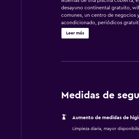
Además de una piscina cubierta, e
desayuno continental gratuito, wif
comunes, un centro de negocios y l
acondicionado, periódicos gratuito
Se ofrece frigorífico y microonda
Leer más
pelo. Este hotel en Platteville ofre
oficina, además de teléfono; se of
planchar con plancha y cortinas op
hidromasaje. Otros servicios de o
Medidas de segu
Aumento de medidas de higi
Limpieza diaria, mayor disponibil