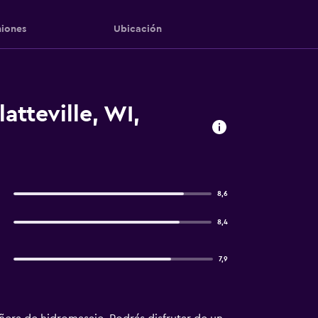
iones
Ubicación
atteville, WI,
8,6
8,4
7,9