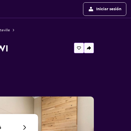
Iniciar sesión
teville
WI
6