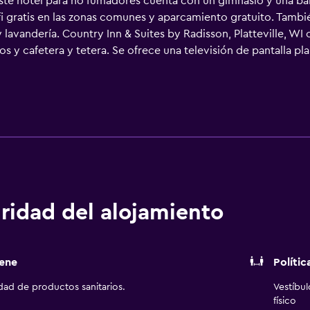
ste hotel para no fumadores cuenta con un gimnasio y una bañ
i gratis en las zonas comunes y aparcamiento gratuito. Tambié
avandería. Country Inn & Suites by Radisson, Platteville, WI 
s y cafetera y tetera. Se ofrece una televisión de pantalla pl
s. Los baños están equipados con bañera o ducha, artículos de
ce acceso a Internet wifi gratis. Los servicios para las persona
recen llamadas locales gratuitas (pueden existir restricciones)
acas. Se ofrece servicio de limpieza todos los días. En el alo
cio y esparcimiento incluyen gimnasio.
ridad del alojamiento
ene
Polític
idad de productos sanitarios.
Vestíbu
físico