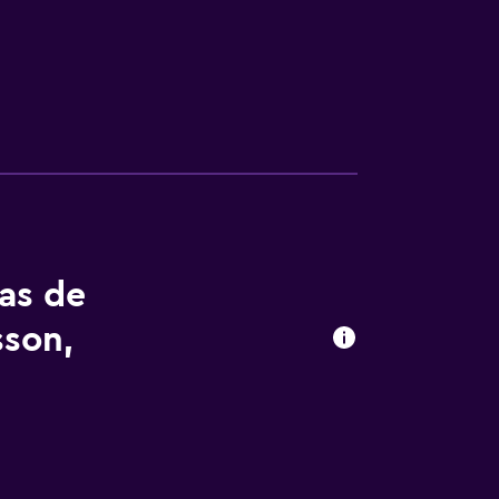
tas de
sson,