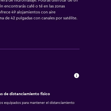
era de hidromasaje. Podrás disfrutar de un
n encontrarás café o té en las zonas
ofrece 49 alojamientos con aire
ana de 42 pulgadas con canales por satélite.
 higiene personal gratuitos y secador de
s de negocios incluyen escritorio y sillas de
. Las habitaciones también incluyen tabla de
jamiento hay piscina cubierta y bañera de
as de distanciamiento físico
los equipados para mantener el distanciamiento