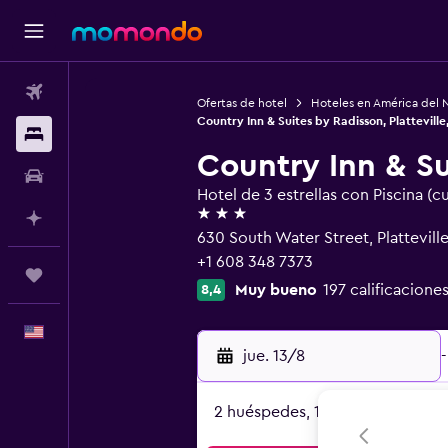
Vuelos
Ofertas de hotel
Hoteles en América del 
Country Inn & Suites by Radisson, Platteville
Alojamientos
Country Inn & Su
Autos
Hotel de 3 estrellas con Piscina (c
3 estrellas
Planifica con IA
630 South Water Street, Plattevill
+1 608 348 7373
Trips
Muy bueno
197 calificaciones
8,4
Español
jue. 13/8
-
2 huéspedes, 1 habitación