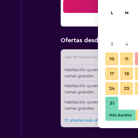
Bus
L
M
$101
Ofertas desde
/
Oferta m
3
4
Tipo de habitación
Proveedo
10
11
Habitación queen, 2
17
18
camas grandes
Habitación queen, 2
24
25
camas grandes
Habitación queen, 2
31
camas grandes
Más barato
17 ofertas más de Country Inn & Suit