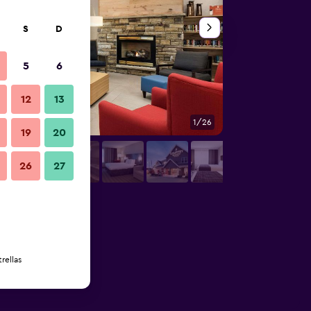
S
D
5
6
12
13
1/26
Sala de estar
19
20
26
27
rellas